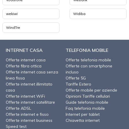
wekiwi
Widiba
WindTre
INTERNET CASA
TELEFONIA MOBILE
Offerte internet casa
Offerte telefonia mobile
Offerte fibra ottica
Offerte con smartphone
Offerte internet casa senza
incluso
linea fissa
Offerte 5G
Offerte internet illimitato
Tariffe Estero
casa
Offerte mobile per aziende
Offerte internet WiFi
Opinioni Tariffe cellulari
Offerte internet satellitare
Guide telefonia mobile
Offerte ADSL
Faq telefonia mobile
Offerte internet e fisso
Internet per tablet
Offerte internet business
Chiavetta internet
Speed test