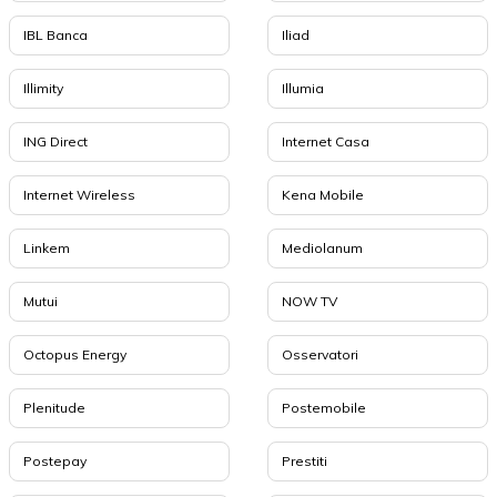
IBL Banca
Iliad
Illimity
Illumia
ING Direct
Internet Casa
Internet Wireless
Kena Mobile
Linkem
Mediolanum
Mutui
NOW TV
Octopus Energy
Osservatori
Plenitude
Postemobile
Postepay
Prestiti