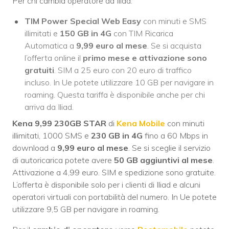
Per chi cambia operatore da Iliad:
TIM Power Special Web Easy
con minuti e SMS
illimitati e
150 GB in 4G
con TIM Ricarica
Automatica a
9,99 euro al mese
. Se si acquista
l’offerta online il
primo mese e attivazione sono
gratuiti
. SIM a 25 euro con 20 euro di traffico
incluso. In Ue potete utilizzare 10 GB per navigare in
roaming. Questa tariffa è disponibile anche per chi
arriva da Iliad.
Kena 9,99 230GB STAR
di
Kena Mobile
con minuti
illimitati, 1000 SMS e
230 GB
in 4G
fino a 60 Mbps in
download a
9,99 euro al mese
. Se si sceglie il servizio
di autoricarica potete avere
50 GB aggiuntivi al mese
.
Attivazione a 4,99 euro. SIM e spedizione sono gratuite.
L’offerta è disponibile solo per i clienti di Iliad e alcuni
operatori virtuali con portabilità del numero. In Ue potete
utilizzare 9,5 GB per navigare in roaming.