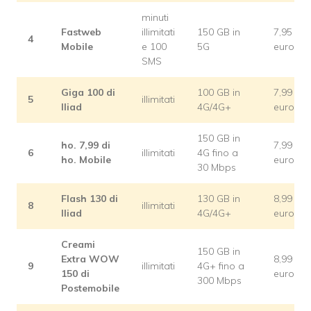
minuti
Fastweb
illimitati
150 GB in
7,95
4
Mobile
e 100
5G
euro
SMS
Giga 100 di
100 GB in
7,99
5
illimitati
Iliad
4G/4G+
euro
150 GB in
ho. 7,99 di
7,99
6
illimitati
4G fino a
ho. Mobile
euro
30 Mbps
Flash 130 di
130 GB in
8,99
8
illimitati
Iliad
4G/4G+
euro
Creami
150 GB in
Extra WOW
8,99
9
illimitati
4G+ fino a
150 di
euro
300 Mbps
Postemobile