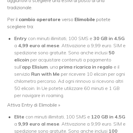
aggiuntivi o scegliere una eSIM al posto di una
tradizionale.
Per il
cambio operatore
verso
Elimobile
potete
scegliere tra:
Entry
con minuti illimitati, 100 SMS e
30 GB in 4.5G
a
4,99 euro al mese
. Attivazione a 9,99 euro. SIM e
spedizione sono gratuite. Sono anche inclusi
50
elicoin
per acquistare contenuti a pagamento
sull’
app Elisium
, una
prima ricarica in regalo
e il
servizio
Run with Me
per ricevere 10 elicoin per ogni
chilometro percorso. Ad ogni rinnovo si ricevono altri
50 elicoin. In Ue potete utilizzare 60 minuti e 1 GB
per navigare in roaming.
Attiva Entry di Elimobile
»
Elite
con minuti illimitati, 100 SMS e
120 GB
in 4.5G
a
9,99 euro al mese
. Attivazione a 9,99 euro. SIM e
spedizione sono gratuite. Sono anche inclusi
100