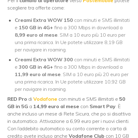
Per il
cambio di operatore
verso
Postemobile
potete
scegliere tra offerte come:
Creami Extra WOW 150
con minuti e SMS illimitati
e
150 GB
in 4G+
fino a 300 Mbps in download a
8,99 euro al mese
. SIM a 10 euro più 10 euro per
una prima ricarica. In Ue potete utilizzare 8,19 GB
per navigare in roaming.
Creami Extra WOW 300
con minuti e SMS illimitati
e
300 GB
in 4G+
fino a 300 Mbps in download a
11,99 euro al mese
. SIM a 10 euro più 20 euro per
una prima ricarica. In Ue potete utilizzare 10,92 GB
per navigare in roaming.
RED Pro
di
Vodafone
con minuti e SMS illimitati e
50
GB in 5G
a
14,99 euro al mese
con
Smart Pay
. È
anche incluso un mese di Rete Sicura, che po si disattiva
in automatico. Attivazione a 6,99 euro per i nuovi clienti.
Con l’addebito automatico su conto corrente o carta di
credito avete incluso anche
Vodafone Club
con 10 GB