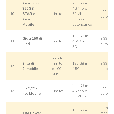
Kena 9,99
230 GB in
230GB
4G fino a
9,99
10
STAR di
illimitati
60 Mbps +
euro
Kena
50 GB con
Mobile
autoricarica
150 GB in
Giga 150 di
9,99
11
illimitati
4G/4G+ o
Iliad
euro
5G
minuti
Elite di
illimitati
120 GB in
9,99
12
Elimobile
e 100
4.5G
euro
SMS
200 GB in
ho 9,99 di
9,99
13
illimitati
4G fino a
ho. Mobile
euro
30 Mbps
primo
150 GB in
TIM Power
mese