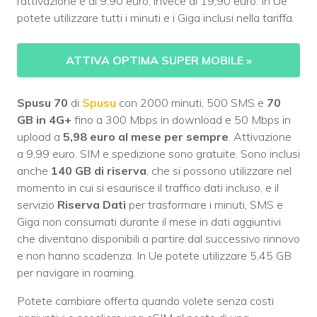
l’attivazione è di 9,90 euro, invece di 19,90 euro. In Ue
potete utilizzare tutti i minuti e i Giga inclusi nella tariffa.
ATTIVA OPTIMA SUPER MOBILE
»
Spusu 70
di
Spusu
con 2000 minuti, 500 SMS e
70
GB
in 4G+
fino a 300 Mbps in download e 50 Mbps in
upload a
5,98 euro al mese per sempre
. Attivazione
a 9,99 euro. SIM e spedizione sono gratuite. Sono inclusi
anche
140 GB di riserva
, che si possono utilizzare nel
momento in cui si esaurisce il traffico dati incluso, e il
servizio
Riserva Dati
per trasformare i minuti, SMS e
Giga non consumati durante il mese in dati aggiuntivi
che diventano disponibili a partire dal successivo rinnovo
e non hanno scadenza. In Ue potete utilizzare 5,45 GB
per navigare in roaming.
Potete cambiare offerta quando volete senza costi