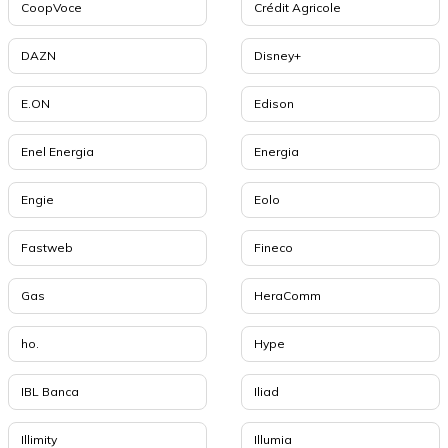
CoopVoce
Crédit Agricole
DAZN
Disney+
E.ON
Edison
Enel Energia
Energia
Engie
Eolo
Fastweb
Fineco
Gas
HeraComm
ho.
Hype
IBL Banca
Iliad
Illimity
Illumia