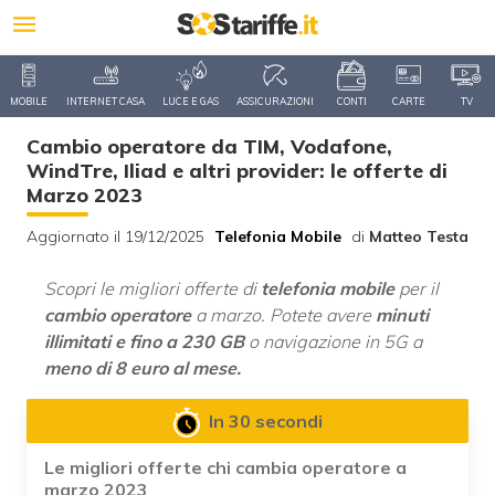
MOBILE
INTERNET CASA
LUCE E GAS
ASSICURAZIONI
CONTI
CARTE
TV
Cambio operatore da TIM, Vodafone,
WindTre, Iliad e altri provider: le offerte di
Marzo 2023
Aggiornato il 19/12/2025
Telefonia Mobile
di
Matteo Testa
Scopri le migliori offerte di
telefonia mobile
per il
cambio operatore
a marzo. Potete avere
minuti
illimitati e fino a 230 GB
o navigazione in 5G a
meno di 8 euro al mese.
In 30 secondi
Le migliori offerte chi cambia operatore a
marzo 2023