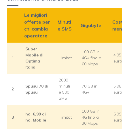
Le migliori
offerte per
Minuti
Costo
Gigabyte
chi cambia
e SMS
mensil
operatore
Super
100 GB in
Mobile di
4,95
1
illimitati
4G+ fino a
Optima
euro
60 Mbps
Italia
2000
Spusu 70 di
minuti
70 GB in
5,98
2
Spusu
e 500
4G+
euro
SMS
100 GB in
ho. 6,99 di
6,99
3
illimitati
4G fino a
ho. Mobile
euro
30 Mbps