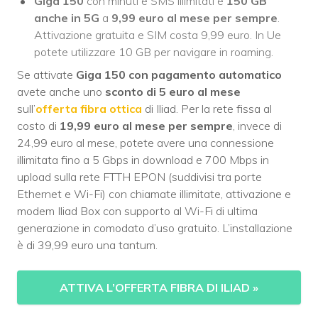
Giga 150
con minuti e SMS illimitati e
150 GB
anche in 5G
a
9,99 euro al mese per sempre
.
Attivazione gratuita e SIM costa 9,99 euro. In Ue
potete utilizzare 10 GB per navigare in roaming.
Se attivate
Giga 150 con pagamento automatico
avete anche uno
sconto di 5 euro al mese
sull’
offerta fibra ottica
di Iliad. Per la rete fissa al
costo di
19,99 euro al mese per sempre
, invece di
24,99 euro al mese, potete avere una connessione
illimitata fino a 5 Gbps in download e 700 Mbps in
upload sulla rete FTTH EPON (suddivisi tra porte
Ethernet e Wi-Fi) con chiamate illimitate, attivazione e
modem Iliad Box con supporto al Wi-Fi di ultima
generazione in comodato d’uso gratuito. L’installazione
è di 39,99 euro una tantum.
ATTIVA L’OFFERTA FIBRA DI ILIAD
»