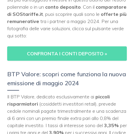
poliennale o in un
conto deposito
. Con il
comparatore
di SOStariffe.it
, puoi scoprire quali sono le
offerte più
remunerative
tra i partner a maggio 2024. Per una
fotografia delle varie soluzioni, clicca sul pulsante verde
qui sotto:
CONFRONTA I CONTI DEPOSITO
»
BTP Valore: scopri come funziona la nuova
emissione di maggio 2024
Il BTP Valore, dedicato esclusivamente ai
piccoli
risparmiatori
(cosiddetti investitori retail), prevede
cedole nominali pagate trimestralmente e una scadenza
di 6 anni con un premio finale extra pari allo 0,8% del
capitale investito. I tassi di interesse sono del
3,35%
per
i primi tre anni e del
3,90%
per i successivi anni. Il codice