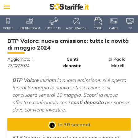
MOBILE
INTERNET CASA
LUCE E GAS
ASSICURAZIONI
CONTI
CARTE
TV
BTP Valore: nuova emissione: tutte le novità
di maggio 2024
Aggiornato il
Conti
di
Paolo
22/08/2024
deposito
Marelli
BTP Valore
iniziata la nuova emissione: si è aperta
lunedì 6 maggio la nuova sottoscrizione e si
concluderà venerdì 10 maggio. Scopri la nuova
offerta e confrontala con i
conti deposito
per sapere
dove conviene investire.
In 30 secondi
BTP Valore, è in corso la nuova emissione di