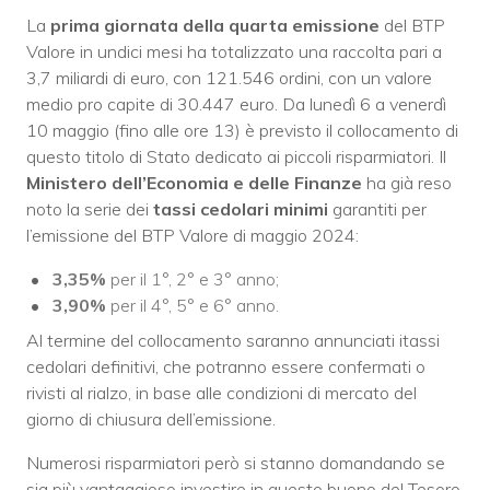
La
prima giornata della quarta emissione
del BTP
Valore in undici mesi ha totalizzato una raccolta pari a
3,7 miliardi di euro, con 121.546 ordini, con un valore
medio pro capite di 30.447 euro. Da lunedì 6 a venerdì
10 maggio (fino alle ore 13) è previsto il collocamento di
questo titolo di Stato dedicato ai piccoli risparmiatori. Il
Ministero dell’Economia e delle Finanze
ha già reso
noto la serie dei
tassi cedolari minimi
garantiti per
l’emissione del BTP Valore di maggio 2024:
3,35%
per il 1°, 2° e 3° anno;
3,90%
per il 4°, 5° e 6° anno.
Al termine del collocamento saranno annunciati itassi
cedolari definitivi, che potranno essere confermati o
rivisti al rialzo, in base alle condizioni di mercato del
giorno di chiusura dell’emissione.
Numerosi risparmiatori però si stanno domandando se
sia più vantaggioso investire in questo buono del Tesoro