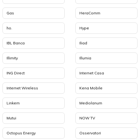
Gas
HeraComm
ho.
Hype
IBL Banca
Iliad
Illimity
Illumia
ING Direct
Internet Casa
Internet Wireless
Kena Mobile
Linkem
Mediolanum
Mutui
NOW TV
Octopus Energy
Osservatori