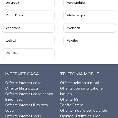
Unicredit
Very Mobile
Virgin Fibra
VIVIenergia
Vodafone
Webank
wekiwi
Widiba
WindTre
INTERNET CASA
TELEFONIA MOBILE
Offerte internet casa
Offerte telefonia mobile
Offerte fibra ottica
Offerte con smartphone
Offerte internet casa senza
incluso
linea fissa
Offerte 5G
Offerte internet illimitato
Tariffe Estero
casa
Offerte mobile per aziende
Offerte internet WiFi
Opinioni Tariffe cellulari