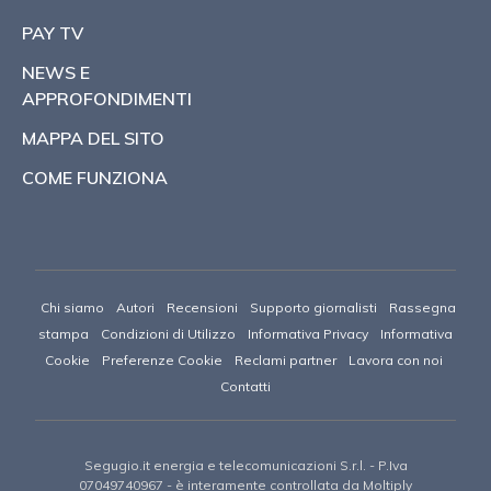
PAY TV
NEWS E
APPROFONDIMENTI
MAPPA DEL SITO
COME FUNZIONA
Chi siamo
Autori
Recensioni
Supporto giornalisti
Rassegna
stampa
Condizioni di Utilizzo
Informativa Privacy
Informativa
Cookie
Preferenze Cookie
Reclami partner
Lavora con noi
Contatti
Segugio.it energia e telecomunicazioni S.r.l.
- P.Iva
07049740967 -
è interamente controllata da Moltiply