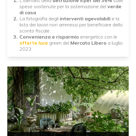
L'identikit della
detrazione Irpef del 36%
sulle
spese sostenute per la sistemazione del
verde
di casa
La fotografia degli
interventi agevolabili
e la
lista dei lavori non ammessi per beneficiare dello
sconto fiscale
Convenienza e risparmio
energetico con le
offerte luce
green del
Mercato Libero
a luglio
2023