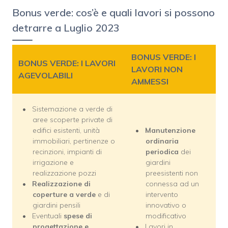
Bonus verde: cos’è e quali lavori si possono
detrarre a Luglio 2023
BONUS VERDE: I
BONUS VERDE: I LAVORI
LAVORI NON
AGEVOLABILI
AMMESSI
Sistemazione a verde di
aree scoperte private di
edifici esistenti, unità
Manutenzione
immobiliari, pertinenze o
ordinaria
recinzioni, impianti di
periodica
dei
irrigazione e
giardini
realizzazione pozzi
preesistenti non
Realizzazione di
connessa ad un
coperture a verde
e di
intervento
giardini pensili
innovativo o
Eventuali
spese di
modificativo
progettazione e
Lavori in