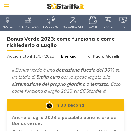
MOBILE
INTERNET CASA
LUCE E GAS
ASSICURAZIONI
CONTI
CARTE
TV
Bonus Verde 2023: come funziona e come
richiederlo a Luglio
Aggiornato il 11/07/2023
Energia
di
Paolo Marelli
Il Bonus verde è una
detrazione fiscale del 36%
su
un totale di
5mila euro
per le spese legate alla
sistemazione del proprio giardino o terrazzo
. Ecco
come funziona a luglio 2023 su SOStariffe.it.
In 30 secondi
Anche a luglio 2023 è possibile beneficiare del
Bonus verde: