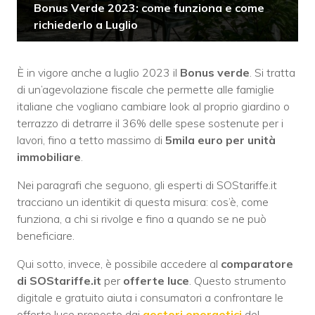
Bonus Verde 2023: come funziona e come
richiederlo a Luglio
È in vigore anche a luglio 2023 il
Bonus verde
. Si tratta
di un’agevolazione fiscale che permette alle famiglie
italiane che vogliano cambiare look al proprio giardino o
terrazzo di detrarre il 36% delle spese sostenute per i
lavori, fino a tetto massimo di
5mila euro per unità
immobiliare
.
Nei paragrafi che seguono, gli esperti di SOStariffe.it
tracciano un identikit di questa misura: cos’è, come
funziona, a chi si rivolge e fino a quando se ne può
beneficiare.
Qui sotto, invece, è possibile accedere al
comparatore
di SOStariffe.it
per
offerte luce
. Questo strumento
digitale e gratuito aiuta i consumatori a confrontare le
offerte luce proposte dai
gestori energetici
del