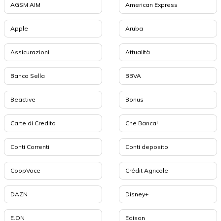
AGSM AIM
American Express
Apple
Aruba
Assicurazioni
Attualità
Banca Sella
BBVA
Beactive
Bonus
Carte di Credito
Che Banca!
Conti Correnti
Conti deposito
CoopVoce
Crédit Agricole
DAZN
Disney+
E.ON
Edison