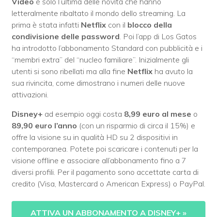
Video
è solo l’ultima delle novità che hanno
letteralmente ribaltato il mondo dello streaming. La
prima è stata infatti
Netflix
con il
blocco della
condivisione delle password
. Poi l’app di Los Gatos
ha introdotto l’abbonamento Standard con pubblicità e i
“membri extra” del “nucleo familiare”. Inizialmente gli
utenti si sono ribellati ma alla fine
Netflix
ha avuto la
sua rivincita, come dimostrano i numeri delle nuove
attivazioni.
Disney+
ad esempio oggi costa
8,99 euro al mese
o
89,90 euro l’anno
(con un risparmio di circa il 15%) e
offre la visione su in qualità HD su 2 dispositivi in
contemporanea. Potete poi scaricare i contenuti per la
visione offline e associare all’abbonamento fino a 7
diversi profili. Per il pagamento sono accettate carta di
credito (Visa, Mastercard o American Express) o PayPal.
ATTIVA UN ABBONAMENTO A DISNEY+
»