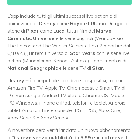
L’app include tutti gli ultimi successi live action e di
animazione di
Disney
come
Raya e l’Ultimo Drago
, le
storie di
Pixar
come
Luca
, tutti i film del
Marvel
Cinematic Universe
e le serie originali (WandaVision,
The Falcon and The Winter Soldier e Loki 2 a partire dal
6/10/23), l’intero universo di
Star Wars
con le serie live
action (Mandalorian, Kenobi, Ashoka), i documentari di
National Geographic
e le serie TV di
Star
.
Disney +
è compatibile con diversi dispositivi, tra cui
Amazon Fire TV, Apple TV, Chromecast e Smart TV di
LG, Samsung e Android TV oltre a Chrome OS, Mac e
PC Windows, iPhone e iPad, telefoni e tablet Android,
tablet Amazon Fire e console (PS4, PS5, Xbox One,
Xbox Serie S e Xbox Serie X).
A novembre però verrà lanciato un nuovo abbonamento
a
Disney+ senza pubblicità
da
5,99 euro al mese
. I