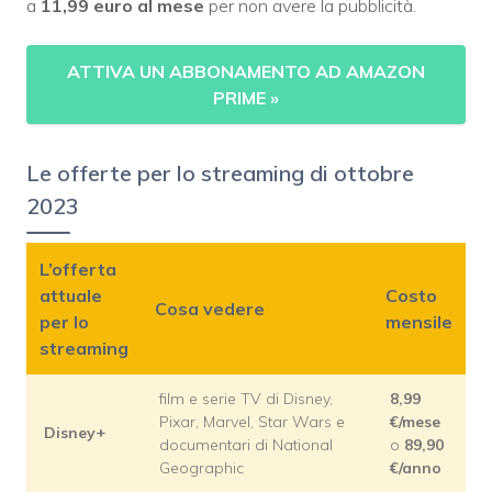
a
11,99 euro al mese
per non avere la pubblicità.
ATTIVA UN ABBONAMENTO AD AMAZON
PRIME
»
Le offerte per lo streaming di ottobre
2023
L’offerta
attuale
Costo
Cosa vedere
per lo
mensile
streaming
film e serie TV di Disney,
8,99
Pixar, Marvel, Star Wars e
€/mese
Disney+
documentari di National
o
89,90
Geographic
€/anno