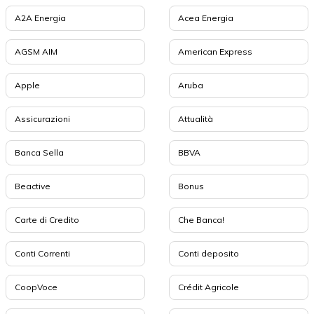
A2A Energia
Acea Energia
AGSM AIM
American Express
Apple
Aruba
Assicurazioni
Attualità
Banca Sella
BBVA
Beactive
Bonus
Carte di Credito
Che Banca!
Conti Correnti
Conti deposito
CoopVoce
Crédit Agricole