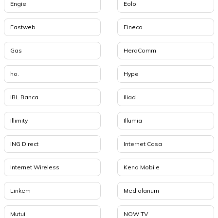
Engie
Eolo
Fastweb
Fineco
Gas
HeraComm
ho.
Hype
IBL Banca
Iliad
Illimity
Illumia
ING Direct
Internet Casa
Internet Wireless
Kena Mobile
Linkem
Mediolanum
Mutui
NOW TV