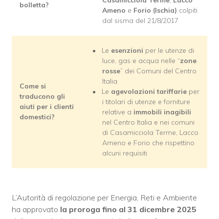
Casamicciola Terme
,
Lacco
bolletta?
Ameno
e
Forio (Ischia)
colpiti
dal sisma del 21/8/2017
Le
esenzioni
per le utenze di
luce, gas e acqua nelle “
zone
rosse
” dei Comuni del Centro
Italia
Come si
Le
agevolazioni tariffarie
per
traducono gli
i titolari di utenze e forniture
aiuti per i clienti
relative a
immobili inagibili
domestici?
nel Centro Italia e nei comuni
di Casamicciola Terme, Lacco
Ameno e Forio che rispettino
alcuni requisiti
L’Autorità di regolazione per Energia, Reti e Ambiente
ha approvato
la proroga fino al 31 dicembre 2025