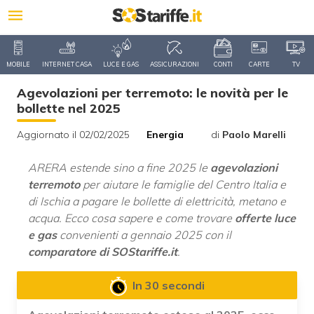
MOBILE
INTERNET CASA
LUCE E GAS
ASSICURAZIONI
CONTI
CARTE
TV
Agevolazioni per terremoto: le novità per le
bollette nel 2025
Aggiornato il 02/02/2025
Energia
di
Paolo Marelli
ARERA estende sino a fine 2025 le
agevolazioni
terremoto
per aiutare le famiglie del Centro Italia e
di Ischia a pagare le bollette di elettricità, metano e
acqua. Ecco cosa sapere e come trovare
offerte luce
e gas
convenienti a gennaio 2025 con il
comparatore di SOStariffe.it
.
In 30 secondi