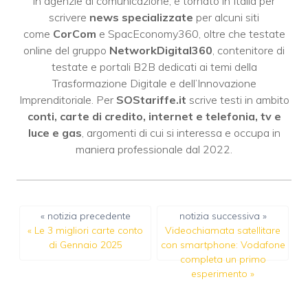
in agenzie di comunicazione; è tornato in Italia per
scrivere
news specializzate
per alcuni siti
come
CorCom
e SpacEconomy360, oltre che testate
online del gruppo
NetworkDigital360
, contenitore di
testate e portali B2B dedicati ai temi della
Trasformazione Digitale e dell’Innovazione
Imprenditoriale. Per
SOStariffe.it
scrive testi in ambito
conti, carte di credito, internet e telefonia, tv e
luce e gas
, argomenti di cui si interessa e occupa in
maniera professionale dal 2022.
« notizia precedente
notizia successiva »
«
Le 3 migliori carte conto
Videochiamata satellitare
di Gennaio 2025
con smartphone: Vodafone
completa un primo
esperimento
»