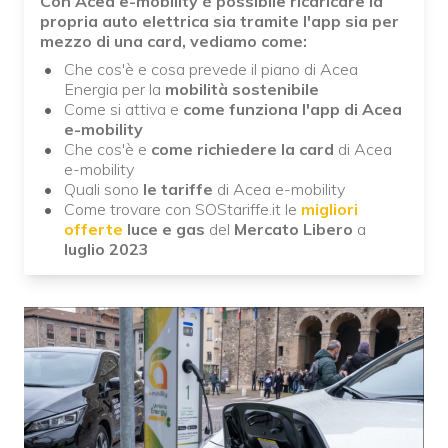
Con Acea e-mobility è possibile ricaricare la
propria auto elettrica sia tramite l'app sia per
mezzo di una card, vediamo come:
Che cos'è e cosa prevede il piano di Acea
Energia per la
mobilità sostenibile
Come si attiva e
come funziona l'app di Acea
e-mobility
Che cos'è e
come richiedere la card
di Acea
e-mobility
Quali sono
le tariffe
di Acea e-mobility
Come trovare con SOStariffe.it le
migliori
offerte
luce e gas
del
Mercato Libero
a
luglio 2023