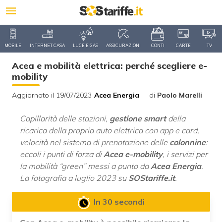
MOBILE
INTERNET CASA
LUCE E GAS
ASSICURAZIONI
CONTI
CARTE
TV
Acea e mobilità elettrica: perché scegliere e-
mobility
Aggiornato il 19/07/2023
Acea Energia
di
Paolo Marelli
Capillarità delle stazioni,
gestione smart
della
ricarica della propria auto elettrica con app e card,
velocità nel sistema di prenotazione delle
colonnine
:
eccoli i punti di forza di
Acea e-mobility
, i servizi per
la mobilità “green” messi a punto da
Acea Energia
.
La fotografia a luglio 2023 su
SOStariffe.it
.
In 30 secondi