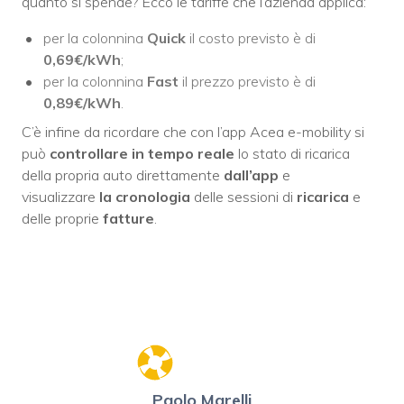
quanto si spende? Ecco le tariffe che l’azienda applica:
per la colonnina
Quick
il costo previsto è di
0,69€/kWh
;
per la colonnina
Fast
il prezzo previsto è di
0,89€/kWh
.
C’è infine da ricordare che con l’app Acea e-mobility si
può
controllare in tempo reale
lo stato di ricarica
della propria auto direttamente
dall’app
e
visualizzare
la cronologia
delle sessioni di
ricarica
e
delle proprie
fatture
.
Paolo Marelli