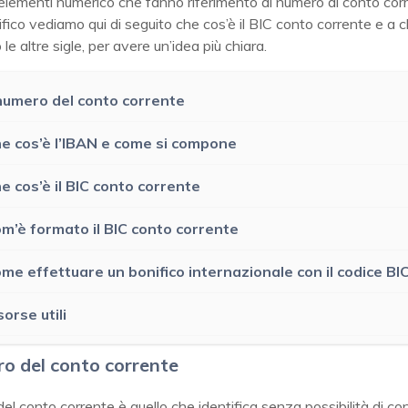
i elementi numerico che fanno riferimento al numero di conto cor
ifico vediamo qui di seguito che cos’è il BIC conto corrente e a 
 le altre sigle, per avere un’idea più chiara.
 numero del conto corrente
e cos’è l’IBAN e come si compone
e cos’è il BIC conto corrente
m’è formato il BIC conto corrente
me effettuare un bonifico internazionale con il codice BI
sorse utili
ro del conto corrente
del conto corrente è quello che identifica senza possibilità di con