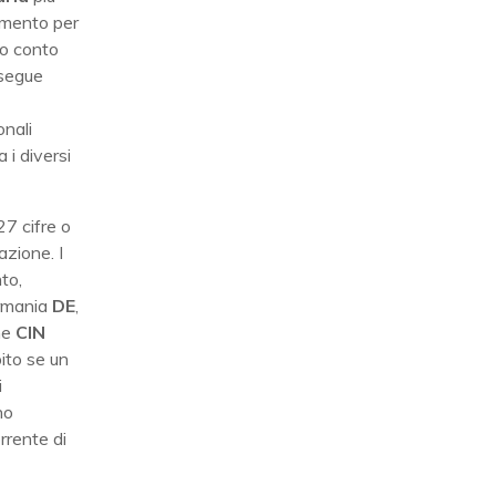
rimento per
ro conto
 segue
onali
 i diversi
27 cifre o
azione. I
to,
ermania
DE
,
he
CIN
ito se un
i
no
rrente di