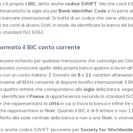
 c’è proprio il
BIC
, detto anche
codice SWIFT
. Ma che cos’è il
Innanzitutto la sigla sta per
Bank Identifier Code
e fa parte d
 bancarie internazionali. Si tratta di un codice che viene utilizza
tra conti di diversi Stati, in modo da identificare la banca del be
o standard ISO 9362.
ormato il BIC conto corrente
 essere richiesto per qualsiasi transazione che coinvolga più Stat
essario conoscere quello della propria banca qualora si lavori all
ro con un conto italiano. È formato da
8
o
11
caratteri alfanumeri
 insieme all’IBAN consente di disporre bonifici internazionali. Il B
a quattro lettere che corrispondono alla
sigla
della banca, segu
 identificare il
Paese
di appartenenza secondo lo standard IS
re che rappresentano la
città
in cui si trova la banca e infine tre 
che rappresentano la filiale. Quando il BIC è di 8 lettere e non 11, 
iferito alla sede centrale della banca e non a una filiale, e viceve
to anche codice SWIFT (acronimo per
Society for Worldwide