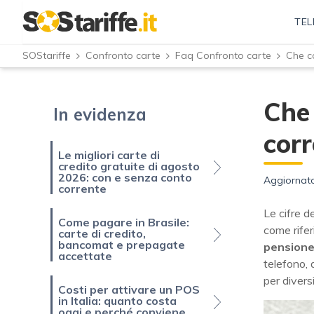
TEL
SOStariffe
Confronto carte
Faq Confronto carte
Che 
In evidenza
corr
Le migliori carte di
credito gratuite di agosto
2026: con e senza conto
Aggiornato
corrente
Le cifre d
Come pagare in Brasile:
come rifer
carte di credito,
bancomat e prepagate
pension
accettate
telefono, 
per diversi
Costi per attivare un POS
in Italia: quanto costa
oggi e perché conviene