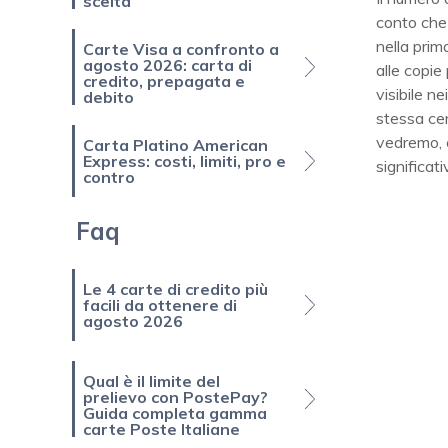
scelta
conto che 
nella prim
Carte Visa a confronto a
agosto 2026: carta di
alle copie
credito, prepagata e
visibile ne
debito
stessa cent
vedremo, è
Carta Platino American
Express: costi, limiti, pro e
significat
contro
Faq
Le 4 carte di credito più
facili da ottenere di
agosto 2026
Qual è il limite del
prelievo con PostePay?
Guida completa gamma
carte Poste Italiane