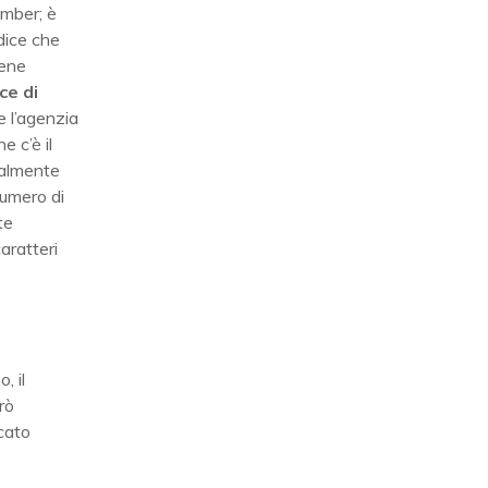
umber; è
odice che
iene
ce di
e l’agenzia
e c’è il
ualmente
numero di
te
aratteri
, il
erò
icato