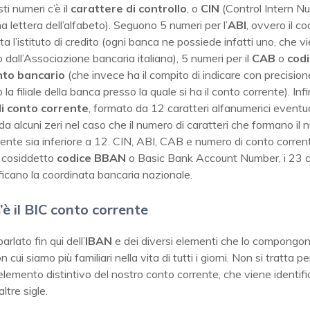
i numeri c’è il
carattere di controllo
, o
CIN
(Control Intern N
 lettera dell’alfabeto). Seguono 5 numeri per l’
ABI
, ovvero il c
a l’istituto di credito (ogni banca ne possiede infatti uno, che v
dall’Associazione bancaria italiana), 5 numeri per il
CAB
o
codi
to bancario
(che invece ha il compito di indicare con precision
 la filiale della banca presso la quale si ha il conto corrente). Infin
i conto corrente
, formato da 12 caratteri alfanumerici event
da alcuni zeri nel caso che il numero di caratteri che formano il 
ente sia inferiore a 12. CIN, ABI, CAB e numero di conto corren
l cosiddetto
codice BBAN
o Basic Bank Account Number, i 23 c
ficano la coordinata bancaria nazionale.
’è il BIC conto corrente
rlato fin qui dell’
IBAN
e dei diversi elementi che lo compongono
cui siamo più familiari nella vita di tutti i giorni. Non si tratta p
 elemento distintivo del nostro conto corrente, che viene identif
ltre sigle.