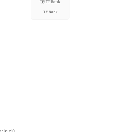
TF Bank
aria
più