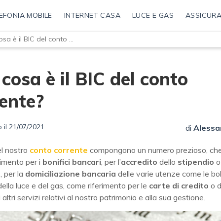
EFONIA MOBILE
INTERNET CASA
LUCE E GAS
ASSICURA
Che cosa è il BIC del conto corrente?
cosa è il BIC del conto
ente?
 il 21/07/2021
di
Alessa
el nostro
conto corrente
compongono un numero prezioso, ch
imento per i
bonifici bancari
, per l’
accredito
dello
stipendio
o
e
, per la
domiciliazione bancaria
delle varie utenze come le bol
della luce e del gas, come riferimento per le
carte di credito
o d
 altri servizi relativi al nostro patrimonio e alla sua gestione.