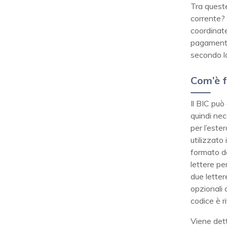
Tra queste
corrente? 
coordinate
pagamenti 
secondo l
Com’è f
Il BIC può
quindi nec
per l’este
utilizzato
formato d
lettere per
due lette
opzionali 
codice è r
Viene det