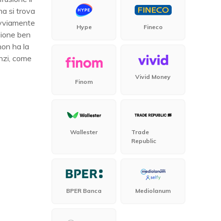
ma si trova
ovviamente
Hype
Fineco
izione ben
on ha la
nzi, come
Vivid Money
Finom
Wallester
Trade
Republic
BPER Banca
Mediolanum