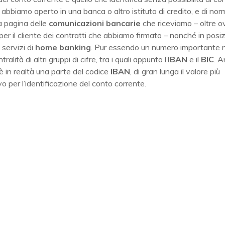
abbiamo aperto in una banca o altro istituto di credito, e di nor
a pagina delle
comunicazioni bancarie
che riceviamo – oltre 
 per il cliente dei contratti che abbiamo firmato – nonché in pos
i servizi di
home banking
. Pur essendo un numero importante n
ralità di altri gruppi di cifre, tra i quali appunto l’
IBAN
e il
BIC
. A
 in realtà una parte del codice
IBAN
, di gran lunga il valore più
ivo per l’identificazione del conto corrente.