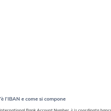
’è l’IBAN e come si compone
International Bank Account Number
, è la
coordinata banc