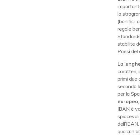
importante
la stragr
(bonifici,
regole ben 
Standards;
stabilite d
Paesi del 
La
lungh
caratteri,
primi due 
secondo l
per la Sp
europeo
IBAN è val
spiacevoli
dell’IBAN,
qualcun alt