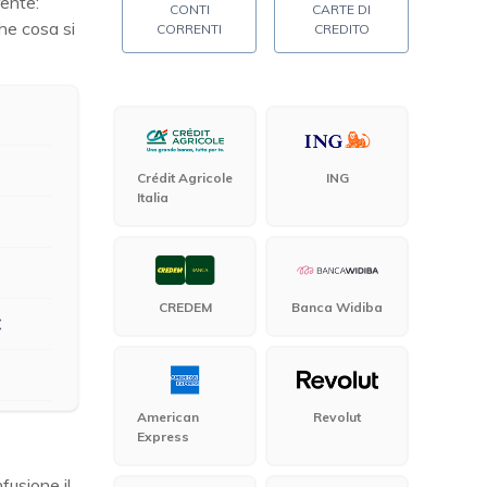
rente:
CONTI
CARTE DI
che cosa si
CORRENTI
CREDITO
Crédit Agricole
ING
Italia
CREDEM
Banca Widiba
C
American
Revolut
Express
fusione il