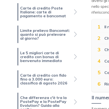
diversi gl
nello spec
Carte di credito Poste
Italiane: carte di
riferiscono
pagamento e bancomat
1
Il
Limite prelievo Bancomat:
quanto si può prelevare
2
Ch
al giorno?
3
Ch
Le 5 migliori carte di
credito con bonus di
4
benvenuto immediato
Co
5
Co
Carte di credito con fido
fino a 3.000 euro:
classifica di agosto 2026
6
Ri
Il nume
Che differenza c'è tra la
PostePay e la PostePay
Evolution? Guida alla
Il numero 