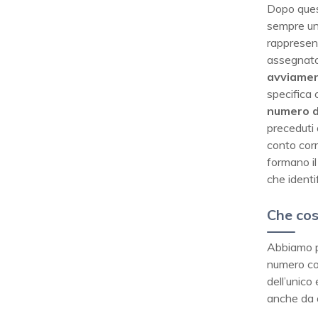
Dopo quest
sempre una
rappresent
assegnato 
avviamen
specifica o
numero d
preceduti 
conto corr
formano i
che identi
Che cos
Abbiamo pa
numero con 
dell’unico
anche da a