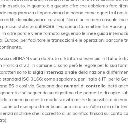
 in assoluto, in quanto è a queste cifre che dobbiamo fare rife
ande maggioranza di operazioni che hanno come oggetto il nost
 accrediti, domiciliazioni e così via). Non è un numero casuale, ma
precise stabilite dall’
ECBS
, l’European Committee for Banking
 in altre parole viene formato seguendo le linee guida internazi
all’Europa, per facilitare le transazioni e le operazioni bancarie tra
continente.
ezza
dell’IBAN varia da Stato a Stato: ad esempio in
Italia
è di 
 in Francia di 22. In comune ci sono però le regole per la sua form
caratteri sono la
sigla internazionale
della nazione di riferimen
o standard ISO 3166: come sappiamo, per l’Italia è
IT
, per la G
agna
ES
e così via. Seguono due
numeri di controllo
, detti anc
, generati cioè seguendo un algoritmo che permette di capire sub
ido o meno (in questo modo si evita anche la possibilità di error
, come ad esempio dimenticarsi uno zero o un’altra cifra all’inter
 senza rischiare che l’accredito di un bonifico finisca sul conto co
ro).