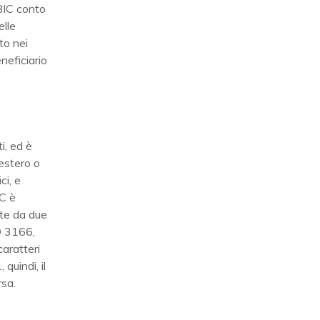
 BIC conto
elle
to nei
neficiario
i, ed è
’estero o
ci, e
IC è
ite da due
O 3166,
caratteri
quindi, il
rsa.