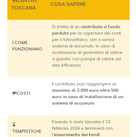
INCENTIVI
COSA SAPERE
TOSCANA
Si tratta di un
contributo a fondo
perduto
per la copertura dei costi
per il fotovoltaico, con o senza
ℹ️ COME
sistema di accumulo, in caso di
FUNZIONANO
sostituzione di generatori di calore
a gasolio con pompe di calore ad
alta efficienza
Il contributo può raggiungere un
massimo di 3.000 euro oltre 500
💸COSTI
euro in caso di installazione di un
sistema di accumulo
Il bando è stato lanciato il 15
⌛
febbraio 2024 e terminerà con
TEMPISTICHE
l’
esaurimento dei fondi