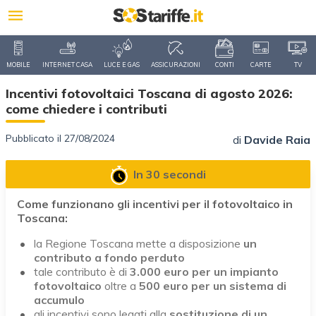
MOBILE
INTERNET CASA
LUCE E GAS
ASSICURAZIONI
CONTI
CARTE
TV
Incentivi fotovoltaici Toscana di agosto 2026:
come chiedere i contributi
Pubblicato il 27/08/2024
di
Davide Raia
In 30 secondi
Come funzionano gli incentivi per il fotovoltaico in
Toscana:
la Regione Toscana mette a disposizione
un
contributo a fondo perduto
tale contributo è di
3.000 euro per un impianto
fotovoltaico
oltre a
500 euro per un sistema di
accumulo
gli incentivi sono legati alla
sostituzione di un