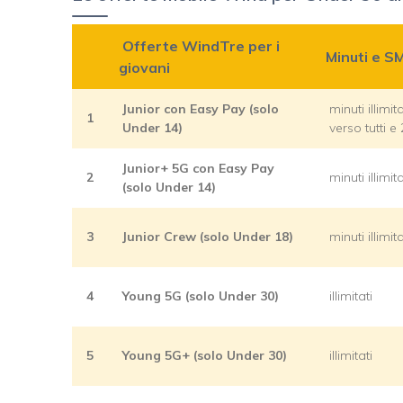
Offerte WindTre per i
Minuti e S
giovani
Junior con Easy Pay (solo
minuti illimi
1
Under 14)
verso tutti 
Junior+ 5G con Easy Pay
2
minuti illimi
(solo Under 14)
3
Junior Crew (solo Under 18)
minuti illimi
4
Young 5G (solo Under 30)
illimitati
5
Young 5G+ (solo Under 30)
illimitati