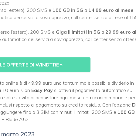
rezzo
verso l’estero), 200 SMS e
100 GB in 5G
a
14,99 euro al mese
matico dei servizi a sovrapprezzo, call center senza attese al 1
 verso l’estero), 200 SMS e
Giga illimitati in 5G
a
29,99 euro a
co automatico dei servizi a sovrapprezzo, call center senza attes
E OFFERTE DI WINDTRE
»
sto online è di 49,99 euro una tantum ma è possibile dividerlo in
di 10 euro. Con
Easy Pay
si attiva il pagamento automatico su
 solo si evita di acquistare ogni mese una ricarica manuale per 
inclusi rispetto al pagamento su credito residuo. Con l’opzione
D
aggiungere fino a 3 SIM con minuti illimitati, 200 SMS e
100 GB 
TE Blade A52.
i marzo 2023