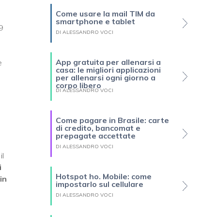
Come usare la mail TIM da
smartphone e tablet
59
DI ALESSANDRO VOCI
l
App gratuita per allenarsi a
e
casa: le migliori applicazioni
per allenarsi ogni giorno a
corpo libero
DI ALESSANDRO VOCI
Come pagare in Brasile: carte
di credito, bancomat e
prepagate accettate
DI ALESSANDRO VOCI
il
i
Hotspot ho. Mobile: come
in
impostarlo sul cellulare
DI ALESSANDRO VOCI