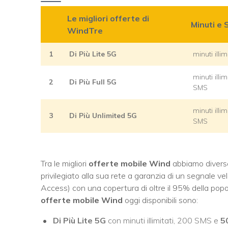
Le migliori offerte di
Minuti e
WindTre
1
Di Più Lite 5G
minuti illi
minuti illi
2
Di Più Full 5G
SMS
minuti illi
3
Di Più Unlimited 5G
SMS
Tra le migliori
offerte mobile Wind
abbiamo diverse
privilegiato alla sua rete a garanzia di un segnale ve
Access) con una copertura di oltre il 95% della popola
offerte mobile Wind
oggi disponibili sono:
Di Più Lite 5G
con minuti illimitati, 200 SMS e
5