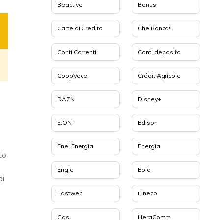
Beactive
Bonus
Carte di Credito
Che Banca!
Conti Correnti
Conti deposito
CoopVoce
Crédit Agricole
DAZN
Disney+
E.ON
Edison
Enel Energia
Energia
to
Engie
Eolo
oi
Fastweb
Fineco
Gas
HeraComm