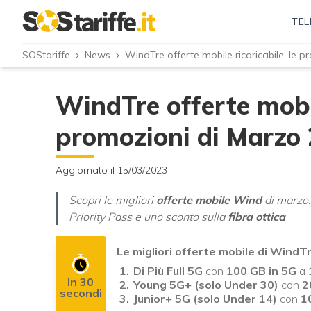
TEL
SOStariffe
News
WindTre offerte mobile ricaricabile: le 
WindTre offerte mobil
promozioni di Marzo
Aggiornato il 15/03/2023
Scopri le migliori
offerte mobile Wind
di marzo
Priority Pass e uno sconto sulla
fibra ottica
Le migliori offerte mobile di Wind
Di Più Full 5G
con
100 GB in 5G
a
In 30
Young 5G+ (solo Under 30)
con
2
secondi
Junior+ 5G (solo Under 14)
con
1