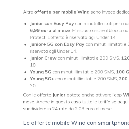
Altre
offerte per mobile Wind
sono invece dedicat
Junior con Easy Pay
con minuti illimitati per i
6,99 euro al mese
. E’ incluso anche il blocco 
Protect. L’offerta è riservata agli Under 14
Junior+ 5G con Easy Pay
con minuti illimitati 
riservata agli Under 14.
Junior Crew
con minuti illimitati e 200 SMS,
120
18
Young 5G
con minuti illimitati e 200 SMS,
100 G
Young 5G+
con minuti illimitati e 200 SMS,
200 
30
Con le offerte
Junior
potete anche attivare l’app
WI
mese. Anche in questo caso tutte le tariffe se acqui
suddividere in 24 rate da 2,08 euro al mese.
Le offerte mobile Wind con smartphone