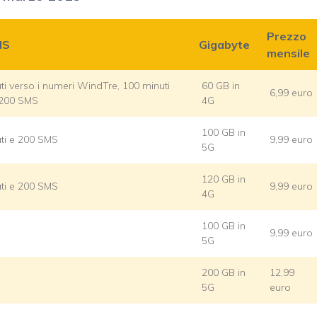
Prezzo
MS
Gigabyte
mensile
tati verso i numeri WindTre, 100 minuti
60 GB in
6,99 euro
e 200 SMS
4G
100 GB in
tati e 200 SMS
9,99 euro
5G
120 GB in
tati e 200 SMS
9,99 euro
4G
100 GB in
9,99 euro
5G
200 GB in
12,99
5G
euro