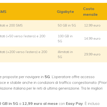
Costo
 SMS
Gigabyte
mensile
mitati e 200 SMS
50 GB in 5G
12,99 euro
mitati (+50 verso l’estero) e 200
100 GB in
14,99 euro
5G
mitati (+200 verso l’estero) e 200
illimitati in
29,99 euro
5G
 proposte per navigare in
5G
. L’operatore offre accesso
loce e stabile anche in condizioni di traffico congestionato (Prior
zione italiana per le reti di ultima generazione. Tra le migliori
0 GB in 5G
a
12,99 euro al mese
con
Easy Pay
. È incluso