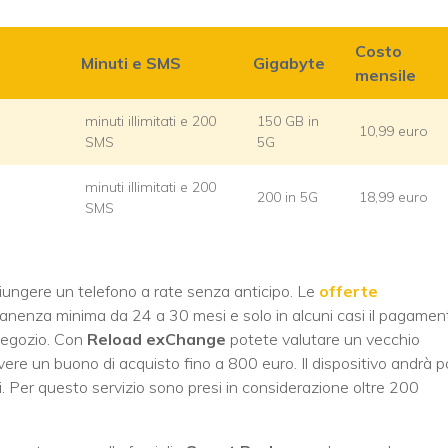
Costo
Minuti e SMS
Gigabyte
mensile
minuti illimitati e 200
150 GB in
10,99 euro
SMS
5G
minuti illimitati e 200
200 in 5G
18,99 euro
SMS
iungere un telefono a rate senza anticipo. Le
offerte
anenza minima da 24 a 30 mesi e solo in alcuni casi il pagamen
n negozio. Con
Reload exChange
potete valutare un vecchio
evere un buono di acquisto fino a 800 euro. Il dispositivo andrà p
i. Per questo servizio sono presi in considerazione oltre 200