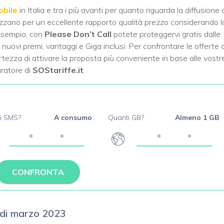
obile
in Italia e tra i più avanti per quanto riguarda la diffusione 
izzano per un eccellente rapporto qualità prezzo considerando l
d esempio, con
Please Don’t Call
potete proteggervi gratis dalle
uovi premi, vantaggi e Giga inclusi. Per confrontare le offerte d
ertezza di attivare la proposta più conveniente in base alle vostr
aratore di
SOStariffe.it
.
i SMS?
A consumo
Quanti GB?
Almeno 1 GB
CONFRONTA
 di marzo 2023