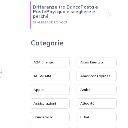
Differenze tra BancoPosta e
PostePay: quale scegliere e
perché
a
DI ALESSANDRO VOCI
Categorie
r
A2A Energia
Acea Energia
30
AGSM AIM
American Express
r
Apple
Aruba
Assicurazioni
Attualità
Banca Sella
BBVA