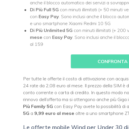
anche il blocco automatico dei servizi a sovrapp
Di Più Full 5G
con minuti illimitati (+ 50 minuti 
con
Easy Pay
. Sono inclusi anche il blocco auto
e uno smartphone Xiaomi Redmi 10 5G
Di Più Unlimited 5G
con minuti illimitati (+ 200
mese
con
Easy Pay
. Sono inclusi anche il bloc
al 159
CONFRONTA L
Per tutte le offerte il costo di attivazione con acqui
24 rate da 2,08 euro al mese. Il prezzo della SIM è 
conto corrente o carta di credito. In questo modo non
rinnovo dell’offerta ma si ottengono anche più Giga 
Più Family 5G
con Easy Pay avete la possibilità di 
5G
a
9,99 euro al mese
oltre a uno smartphone Z
Le offerte mobile Wind per Under 30 d