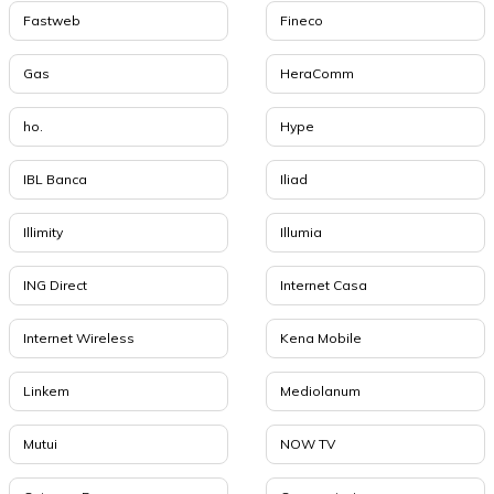
Fastweb
Fineco
Gas
HeraComm
ho.
Hype
IBL Banca
Iliad
Illimity
Illumia
ING Direct
Internet Casa
Internet Wireless
Kena Mobile
Linkem
Mediolanum
Mutui
NOW TV