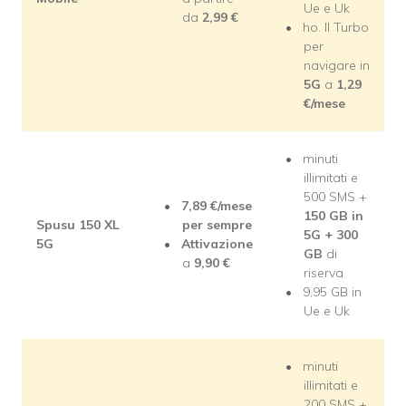
Ue e Uk
da
2,99
€
ho. Il Turbo
per
navigare in
5G
a
1,29
€/mese
minuti
illimitati e
500 SMS +
7,89
€/mese
150 GB in
Spusu 150 XL
per sempre
5G + 300
5G
Attivazione
GB
di
a
9,90
€
riserva
9,95 GB in
Ue e Uk
minuti
illimitati e
200 SMS +