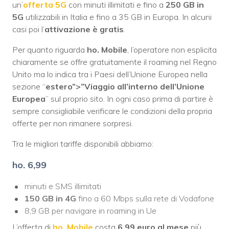
un’
offerta 5G
con minuti illimitati e fino a
250 GB in
5G
utilizzabili in Italia e fino a 35 GB in Europa. In alcuni
casi poi l’
attivazione è gratis
.
Per quanto riguarda
ho. Mobile
, l’operatore non esplicita
chiaramente se offre gratuitamente il roaming nel Regno
Unito ma lo indica tra i Paesi dell’Unione Europea nella
sezione “
estero”>”Viaggio all’interno dell’Unione
Europea
” sul proprio sito. In ogni caso prima di partire è
sempre consigliabile verificare le condizioni della propria
offerte per non rimanere sorpresi.
Tra le migliori tariffe disponibili abbiamo:
ho. 6,99
minuti e SMS illimitati
150 GB in 4G
fino a 60 Mbps sulla rete di Vodafone
8,9 GB per navigare in roaming in Ue
L’offerta di
ho. Mobile
costa
6,99 euro al mese
più