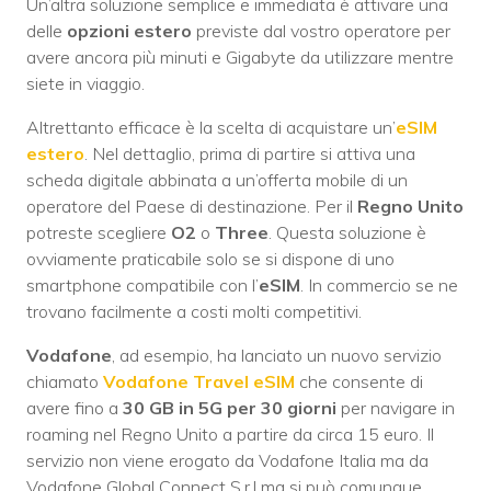
Un’altra soluzione semplice e immediata è attivare una
delle
opzioni estero
previste dal vostro operatore per
avere ancora più minuti e Gigabyte da utilizzare mentre
siete in viaggio.
Altrettanto efficace è la scelta di acquistare un’
eSIM
estero
. Nel dettaglio, prima di partire si attiva una
scheda digitale abbinata a un’offerta mobile di un
operatore del Paese di destinazione. Per il
Regno Unito
potreste scegliere
O2
o
Three
. Questa soluzione è
ovviamente praticabile solo se si dispone di uno
smartphone compatibile con l’
eSIM
. In commercio se ne
trovano facilmente a costi molti competitivi.
Vodafone
, ad esempio, ha lanciato un nuovo servizio
chiamato
Vodafone Travel eSIM
che consente di
avere fino a
30 GB in 5G per 30 giorni
per navigare in
roaming nel Regno Unito a partire da circa 15 euro. Il
servizio non viene erogato da Vodafone Italia ma da
Vodafone Global Connect S.r.l ma si può comunque