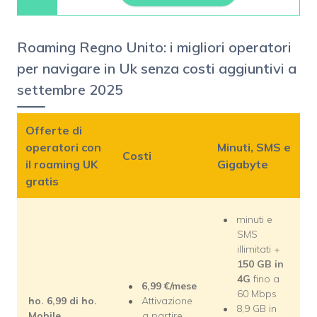
Roaming Regno Unito: i migliori operatori
per navigare in Uk senza costi aggiuntivi a
settembre 2025
Offerte di
operatori con
Minuti, SMS e
Costi
il roaming UK
Gigabyte
gratis
minuti e
SMS
illimitati +
150 GB in
4G
fino a
6,99
€/mese
60 Mbps
ho. 6,99 di ho.
Attivazione
8,9 GB in
Mobile
a partire