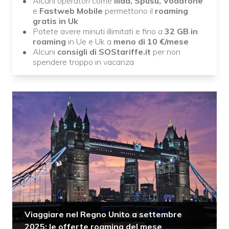
Alcuni operatori come
Iliad, Spusu, Vodafone
e
Fastweb Mobile
permettono il
roaming
gratis in Uk
Potete avere minuti illimitati e fino a
32 GB in
roaming
in Ue e Uk a
meno di 10
€/mese
Alcuni
consigli di SOStariffe.it
per non
spendere troppo in vacanza
Viaggiare nel Regno Unito a settembre
2025: le offerte roaming del mese