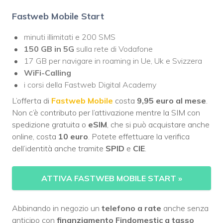
Fastweb Mobile Start
minuti illimitati e 200 SMS
150 GB in 5G
sulla rete di Vodafone
17 GB per navigare in roaming in Ue, Uk e Svizzera
WiFi-Calling
i corsi della Fastweb Digital Academy
L’offerta di
Fastweb Mobile
costa
9,95 euro al mese
.
Non c’è contributo per l’attivazione mentre la SIM con
spedizione gratuita o
eSIM
, che si può acquistare anche
online, costa
10 euro
. Potete effettuare la verifica
dell’identità anche tramite
SPID
e
CIE
.
ATTIVA FASTWEB MOBILE START
»
Abbinando in negozio un
telefono a rate
anche senza
anticipo con
finanziamento Findomestic a tasso