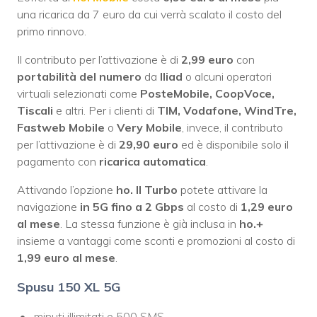
una ricarica da 7 euro da cui verrà scalato il costo del
primo rinnovo.
Il contributo per l’attivazione è di
2,99 euro
con
portabilità del numero
da
Iliad
o alcuni operatori
virtuali selezionati come
PosteMobile, CoopVoce,
Tiscali
e altri. Per i clienti di
TIM, Vodafone, WindTre,
Fastweb Mobile
o
Very Mobile
, invece, il contributo
per l’attivazione è di
29,90 euro
ed è disponibile solo il
pagamento con
ricarica automatica
.
Attivando l’opzione
ho. Il Turbo
potete attivare la
navigazione
in 5G fino a 2 Gbps
al costo di
1,29 euro
al mese
. La stessa funzione è già inclusa in
ho.+
insieme a vantaggi come sconti e promozioni al costo di
1,99 euro al mese
.
Spusu 150 XL 5G
minuti illimitati e 500 SMS