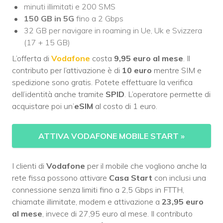
minuti illimitati e 200 SMS
150 GB in 5G
fino a 2 Gbps
32 GB per navigare in roaming in Ue, Uk e Svizzera
(17 + 15 GB)
L’offerta di
Vodafone
costa
9,95 euro al mese
. Il
contributo per l’attivazione è di
10 euro
mentre SIM e
spedizione sono gratis. Potete effettuare la verifica
dell’identità anche tramite
SPID
. L’operatore permette di
acquistare poi un’
eSIM
al costo di 1 euro.
ATTIVA VODAFONE MOBILE START
»
I clienti di
Vodafone
per il mobile che vogliono anche la
rete fissa possono attivare
Casa Start
con inclusi una
connessione senza limiti fino a 2,5 Gbps in FTTH,
chiamate illimitate, modem e attivazione a
23,95 euro
al mese
, invece di 27,95 euro al mese. Il contributo