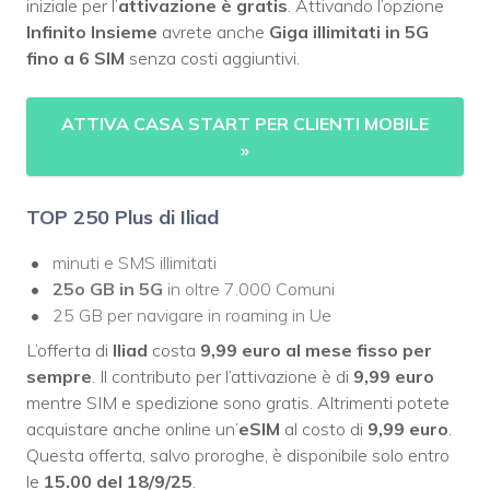
iniziale per l’
attivazione è gratis
. Attivando l’opzione
Infinito Insieme
avrete anche
Giga illimitati in 5G
fino a 6 SIM
senza costi aggiuntivi.
ATTIVA CASA START PER CLIENTI MOBILE
»
TOP 250 Plus di Iliad
minuti e SMS illimitati
25o GB in 5G
in oltre 7.000 Comuni
25 GB per navigare in roaming in Ue
L’offerta di
Iliad
costa
9,99 euro al mese
fisso per
sempre
. Il contributo per l’attivazione è di
9,99 euro
mentre SIM e spedizione sono gratis. Altrimenti potete
acquistare anche online un’
eSIM
al costo di
9,99 euro
.
Questa offerta, salvo proroghe, è disponibile solo entro
le
15.00 del 18/9/25
.