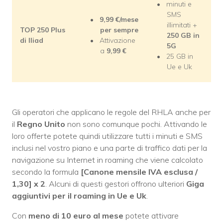
minuti e
SMS
9,99
€/mese
illimitati +
TOP 250 Plus
per sempre
250 GB in
di Iliad
Attivazione
5G
a
9,99 €
25 GB in
Ue e Uk
Gli operatori che applicano le regole del RHLA anche per
il
Regno Unito
non sono comunque pochi. Attivando le
loro offerte potete quindi utilizzare tutti i minuti e SMS
inclusi nel vostro piano e una parte di traffico dati per la
navigazione su Internet in roaming che viene calcolato
secondo la formula
[Canone mensile IVA esclusa /
1,30] x 2
. Alcuni di questi gestori offrono ulteriori
Giga
aggiuntivi per il roaming in Ue e Uk
.
Con
meno di 10 euro al mese
potete attivare