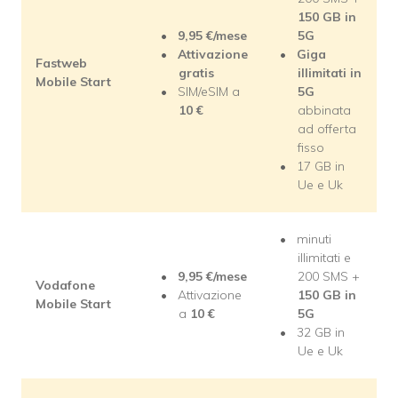
150 GB in
9,95
€/mese
5G
Attivazione
Giga
Fastweb
gratis
illimitati in
Mobile Start
SIM/eSIM a
5G
10 €
abbinata
ad offerta
fisso
17 GB in
Ue e Uk
minuti
illimitati e
9,95
€/mese
200 SMS +
Vodafone
Attivazione
150 GB in
Mobile Start
a
10 €
5G
32 GB in
Ue e Uk