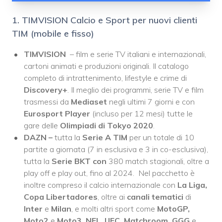
1. TIMVISION Calcio e Sport per nuovi clienti
TIM (mobile e fisso)
TIMVISION
– film e serie TV italiani e internazionali,
cartoni animati e produzioni originali. Il catalogo
completo di intrattenimento, lifestyle e crime di
Discovery+
. Il meglio dei programmi, serie TV e film
trasmessi da
Mediaset
negli ultimi 7 giorni e con
Eurosport Player
(incluso per 12 mesi) tutte le
gare delle
Olimpiadi di Tokyo 2020
.
DAZN –
tutta la
Serie A TIM
per un totale di 10
partite a giornata (7 in esclusiva e 3 in co-esclusiva),
tutta la
Serie BKT con
380 match stagionali, oltre a
play off e play out, fino al 2024. Nel pacchetto è
inoltre compreso il calcio internazionale con
La Liga,
Copa Libertadores
, oltre ai
canali tematici
di
Inter
e
Milan
, e molti altri sport come
MotoGP,
Moto2
e
Moto3, NFL, UFC, Matchroom, GGG
e