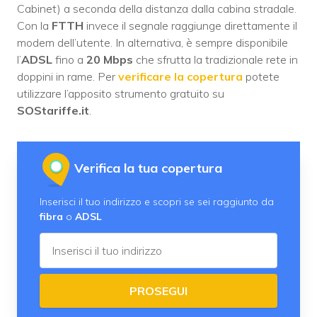
Cabinet) a seconda della distanza dalla cabina stradale.
Con la
FTTH
invece il segnale raggiunge direttamente il
modem dell’utente. In alternativa, è sempre disponibile
l’
ADSL
fino a
20 Mbps
che sfrutta la tradizionale rete in
doppini in rame. Per
verificare la copertura
potete
utilizzare l’apposito strumento gratuito su
SOStariffe.it
.
Verifica la tua copertura
Inserisci il tuo indirizzo e scopri se sei raggiunto da
fibra
o
ADSL
PROSEGUI