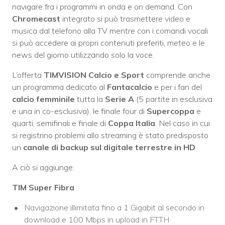
navigare fra i programmi in onda e on demand. Con
Chromecast
integrato si può trasmettere video e
musica dal telefono alla TV mentre con i comandi vocali
si può accedere ai propri contenuti preferiti, meteo e le
news del giorno utilizzando solo la voce.
L’offerta
TIMVISION Calcio e Sport
comprende anche
un programma dedicato al
Fantacalcio
e per i fan del
calcio femminile
tutta la
Serie A
(5 partite in esclusiva
e una in co-esclusiva), le finale four di
Supercoppa
e
quarti, semifinali e finale di
Coppa Italia
. Nel caso in cui
si registrino problemi allo streaming è stato predisposto
un
canale di backup sul digitale terrestre in HD
.
A ciò si aggiunge:
TIM Super Fibra
Navigazione illimitata fino a 1 Gigabit al secondo in
download e 100 Mbps in upload in FTTH