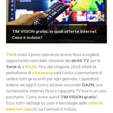
TIM VISION gratis: in quali offerte Internet
Casa è incluso?
TIM
è stato il primo operatore di rete fissa a cogliere
l’opportunità nata dalla cessione dei
diritti TV
per la
Serie A
a
DAZN
. Fino alla stagione 2024 infatti la
piattaforma di
streaming
sarà l’unica a permettere di
vedere tutti gli incontri per ogni giornata. L’operatore
italiano ad oggi è l’unico ad aver associato
DAZN,
una
connessione Internet fissa e l’apposito TV box in un solo
pacchetto. Come avere quindi
TIM VISION gratis
?
Ecco tutti i dettagli su costi e tecnologie delle
offerte
Internet casa
in cui il servizio è incluso.