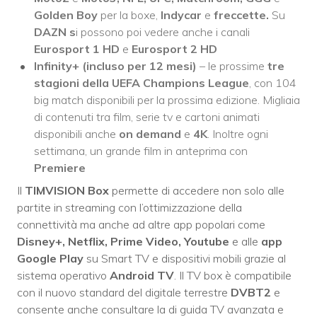
Golden Boy
per la boxe,
Indycar
e
freccette.
Su
DAZN s
i possono poi vedere anche i canali
Eurosport 1 HD
e
Eurosport 2 HD
Infinity+
(incluso per 12 mesi)
– le prossime
tre
stagioni della UEFA Champions League
, con 104
big match disponibili per la prossima edizione. Migliaia
di contenuti tra film, serie tv e cartoni animati
disponibili anche
on demand
e
4K
. Inoltre ogni
settimana, un grande film in anteprima con
Premiere
Il
TIMVISION Box
permette di accedere non solo alle
partite in streaming con l’ottimizzazione della
connettività ma anche ad altre app popolari come
Disney+, Netflix, Prime Video, Youtube
e alle
app
Google Play
su Smart TV e dispositivi mobili grazie al
sistema operativo
Android TV
. Il TV box è compatibile
con il nuovo standard del digitale terrestre
DVBT2
e
consente anche consultare la di guida TV avanzata e