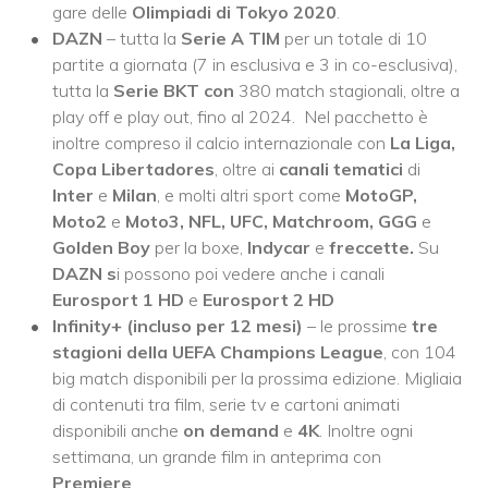
gare delle
Olimpiadi di Tokyo 2020
.
DAZN
– tutta la
Serie A TIM
per un totale di 10
partite a giornata (7 in esclusiva e 3 in co-esclusiva),
tutta la
Serie BKT con
380 match stagionali, oltre a
play off e play out, fino al 2024. Nel pacchetto è
inoltre compreso il calcio internazionale con
La Liga,
Copa Libertadores
, oltre ai
canali tematici
di
Inter
e
Milan
, e molti altri sport come
MotoGP,
Moto2
e
Moto3, NFL, UFC, Matchroom, GGG
e
Golden Boy
per la boxe,
Indycar
e
freccette.
Su
DAZN s
i possono poi vedere anche i canali
Eurosport 1 HD
e
Eurosport 2 HD
Infinity+
(incluso per 12 mesi)
– le prossime
tre
stagioni della UEFA Champions League
, con 104
big match disponibili per la prossima edizione. Migliaia
di contenuti tra film, serie tv e cartoni animati
disponibili anche
on demand
e
4K
. Inoltre ogni
settimana, un grande film in anteprima con
Premiere