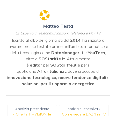
Matteo Testa
Esperto in Telecomunicazioni, telefonia e Pay TV
Iscritto all’albo dei giornalisti dal
2014
, ha iniziato a
lavorare presso testate online nell'ambito informatico e
della tecnologia come
DataManager.it
e
YouTech
,
oltre a
SOStariffe.it
. Attualmente
è
editor
per
SOStariffe.it
e per il
quotidiano
Affaritaliani.it
, dove si occupa di
innovazione tecnologica, nuove tendenze digitali
e
soluzioni per il risparmio energetico
« notizia precedente
notizia successiva »
«
Offerte TIMVISION: le
Come vedere DAZN in TV