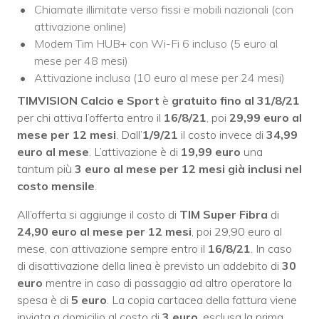
Chiamate illimitate verso fissi e mobili nazionali (con
attivazione online)
Modem Tim HUB+ con Wi-Fi 6 incluso (5 euro al
mese per 48 mesi)
Attivazione inclusa (10 euro al mese per 24 mesi)
TIMVISION Calcio e Sport
è
gratuito fino al 31/8/21
per chi attiva l’offerta entro il
16/8/21
, poi
29,99 euro al
mese per 12 mesi
. Dall’
1/9/21
il costo invece di
34,99
euro al mese
. L’attivazione è di
19,99 euro
una
tantum più
3 euro al mese per 12 mesi già inclusi nel
costo mensile
.
All’offerta si aggiunge il costo di
TIM Super Fibra
di
24,90 euro al mese per 12 mesi
, poi 29,90 euro al
mese, con attivazione sempre entro il
16/8/21
. In caso
di disattivazione della linea è previsto un addebito di
30
euro
mentre in caso di passaggio ad altro operatore la
spesa è di
5 euro
. La copia cartacea della fattura viene
inviata a domicilio al costo di
3 euro
, esclusa la prima