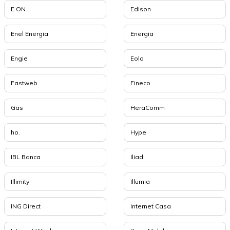
E.ON
Edison
Enel Energia
Energia
Engie
Eolo
Fastweb
Fineco
Gas
HeraComm
ho.
Hype
IBL Banca
Iliad
Illimity
Illumia
ING Direct
Internet Casa