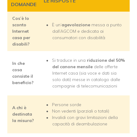
LE RISPOSTE
DOMANDE
Cos’è lo
sconto
È un’
agevolazione
messa a punto
Internet
dall’AGCOM e dedicata ai
casa per
consumatori con disabilità
disabili?
Si traduce in una
riduzione del 50%
In che
del canone mensile
delle offerte
cosa
Internet casa (sia voce e dati sia
consiste il
solo dati) messe in catalogo dalle
beneficio?
compagnie di telecomunicazioni
Persone sorde
A chi è
Non vedenti (parziali o totali)
destinata
Invalidi con gravi limitazioni della
la misura?
capacità di deambulazione