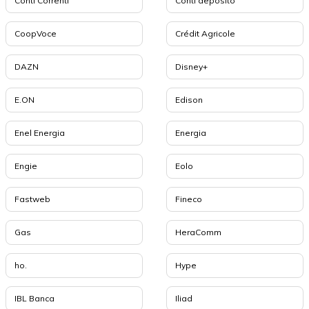
Conti Correnti
Conti deposito
CoopVoce
Crédit Agricole
DAZN
Disney+
E.ON
Edison
Enel Energia
Energia
Engie
Eolo
Fastweb
Fineco
Gas
HeraComm
ho.
Hype
IBL Banca
Iliad