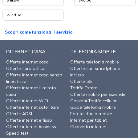
wekiwi
Widiba
WindTre
Scopri come funziona il servizio
INTERNET CASA
TELEFONIA MOBILE
Offerte internet casa
Offerte telefonia mobile
Offerte fibra ottica
Offerte con smartphone
Offerte internet casa senza
incluso
linea fissa
Offerte 5G
Offerte internet illimitato
Tariffe Estero
casa
Offerte mobile per aziende
Offerte internet WiFi
Opinioni Tariffe cellulari
Offerte internet satellitare
Guide telefonia mobile
Offerte ADSL
Faq telefonia mobile
Offerte internet e fisso
Internet per tablet
Offerte internet business
Chiavetta internet
Speed test