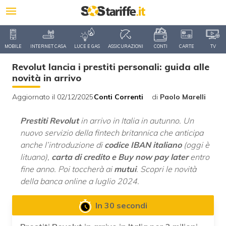
MOBILE
INTERNET CASA
LUCE E GAS
ASSICURAZIONI
CONTI
CARTE
TV
Revolut lancia i prestiti personali: guida alle
novità in arrivo
Aggiornato il 02/12/2025
Conti Correnti
di
Paolo Marelli
Prestiti Revolut
in arrivo in Italia in autunno. Un
nuovo servizio della fintech britannica che anticipa
anche l’introduzione di
codice IBAN italiano
(oggi è
lituano),
carta di credito e Buy now pay later
entro
fine anno. Poi toccherà ai
mutui
. Scopri le novità
della banca online a luglio 2024.
In 30 secondi