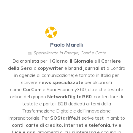
Paolo Marelli
Specializzato in Energia, Conti e Carte
Da
cronista
per
Il Giorno
,
Il Giornale
e il
Corriere
della Sera
, a
copywriter
e
brand journalist
a Londra
in agenzie di comunicazione; è tornato in Italia per
scrivere
news specializzate
per alcuni siti
come
CorCom
e SpacEconomy360, oltre che testate
online del gruppo
NetworkDigital360
, contenitore di
testate e portali B2B dedicati ai temi della
Trasformazione Digitale e dell’Innovazione
Imprenditoriale. Per
SOStariffe.it
scrive testi in ambito
conti, carte di credito, internet e telefonia, tv e
luce e gas
, argomenti di cui si interessa e occupa in