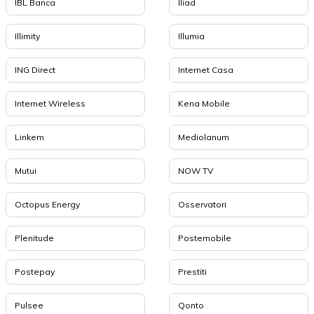
IBL Banca
Iliad
Illimity
Illumia
ING Direct
Internet Casa
Internet Wireless
Kena Mobile
Linkem
Mediolanum
Mutui
NOW TV
Octopus Energy
Osservatori
Plenitude
Postemobile
Postepay
Prestiti
Pulsee
Qonto