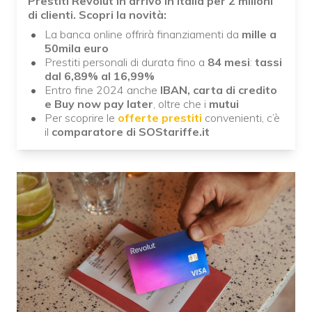
Prestiti Revolut in arrivo in Italia per 2 milioni
di clienti. Scopri la novità:
La banca online offrirà finanziamenti da
mille a
50mila euro
Prestiti personali di durata fino a
84 mesi
:
tassi
dal 6,89% al 16,99%
Entro fine 2024 anche
IBAN, carta di credito
e Buy now pay later
, oltre che i
mutui
Per scoprire le
offerte prestiti
convenienti, c’è
il
comparatore di SOStariffe.it