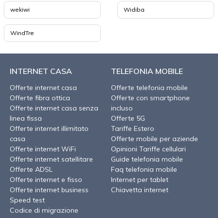
wekiwi
Widiba
WindTre
INTERNET CASA
TELEFONIA MOBILE
Offerte internet casa
Offerte telefonia mobile
Offerte fibra ottica
Offerte con smartphone
Offerte internet casa senza
incluso
linea fissa
Offerte 5G
Offerte internet illimitato
Tariffe Estero
casa
Offerte mobile per aziende
Offerte internet WiFi
Opinioni Tariffe cellulari
Offerte internet satellitare
Guide telefonia mobile
Offerte ADSL
Faq telefonia mobile
Offerte internet e fisso
Internet per tablet
Offerte internet business
Chiavetta internet
Speed test
Codice di migrazione