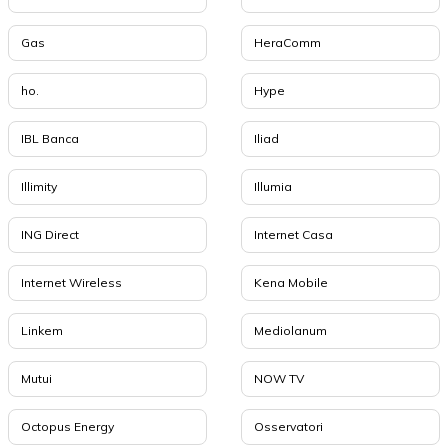
Gas
HeraComm
ho.
Hype
IBL Banca
Iliad
Illimity
Illumia
ING Direct
Internet Casa
Internet Wireless
Kena Mobile
Linkem
Mediolanum
Mutui
NOW TV
Octopus Energy
Osservatori