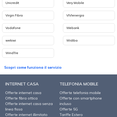
Unicredit
Very Mobile
Virgin Fibra
VIVIenergia
Vodafone
Webank
wekiwi
Widiba
WindTre
Scopri come funziona il servizio
INTERNET CASA
TELEFONIA MOBILE
Offerte internet casa
Offerte telefonia mobile
Offerte fibra ottica
Offerte con smartphone
Offerte internet casa senza
incluso
linea fissa
Offerte 5G
Offerte internet illimitato
Tariffe Estero