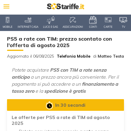
MOBILE
INTERNET CASA
LUCE E GAS
ASSICURAZIONI
CONTI
CARTE
TV
PS5 a rate con TIM: prezzo scontato con
l’offerta di agosto 2025
Aggiornato il 06/08/2025
Telefonia Mobile
di
Matteo Testa
Potete acquistare
PS5 con TIM a rate senza
anticipo
a un prezzo ancora più conveniente. Per il
pagamento si può accedere a un
finanziamento a
tasso zero
e la
spedizione è gratis
In 30 secondi
Le offerte per PS5 a rate di TIM ad agosto
2025