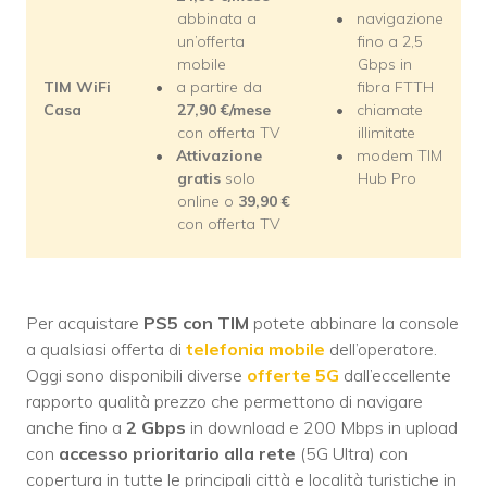
abbinata a
navigazione
un’offerta
fino a 2,5
mobile
Gbps in
TIM WiFi
a partire da
fibra FTTH
Casa
27,90
€/mese
chiamate
con offerta TV
illimitate
Attivazione
modem TIM
gratis
solo
Hub Pro
online o
39,90
€
con offerta TV
Per acquistare
PS5 con TIM
potete abbinare la console
a qualsiasi offerta di
telefonia mobile
dell’operatore.
Oggi sono disponibili diverse
offerte 5G
dall’eccellente
rapporto qualità prezzo che permettono di navigare
anche fino a
2 Gbps
in download e 200 Mbps in upload
con
accesso prioritario alla rete
(5G Ultra) con
copertura in tutte le principali città e località turistiche in