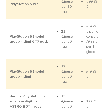
€/mese
799,99
PlayStation 5 Pro
per 30
€
rate
549,99
21
€ per la
PlayStation 5 (model
€/mese
console
group – slim) GT7 pack
per 30
79,99 €
rate
per il
gioco
17
PlayStation 5 (model
€/mese
549,99
group – slim)
per 30
€
rate
Bundle PlayStation 5
13
edizione digitale
€/mese
399,99
ASTRO BOT (model
per 30
€