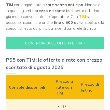
TIM
con pagamento a
rate senza anticipo
. Non solo,
in questi giorni il
prezzo è scontato
rispetto al listino
già molto conveniente dell’operatore. Con
TIM
si
possono risparmiare anche
fino a 500 euro
rispetto alla
spesa richiesta dai principali rivenditori di elettronica.
CONFRONTA LE OFFERTE TIM
»
PS5 con TIM: le offerte a rate con prezzo
scontato di agosto 2025
Prezzo a
Prezzo di
Console disponibili
rate con
listino
TIM
27