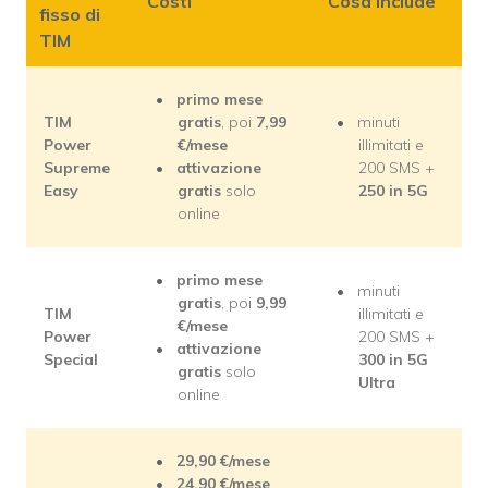
Costi
Cosa include
fisso di
TIM
primo mese
TIM
gratis
, poi
7,99
minuti
Power
€/mese
illimitati e
Supreme
attivazione
200 SMS +
Easy
gratis
solo
250
in 5G
online
primo mese
minuti
gratis
, poi
9,99
TIM
illimitati e
€/mese
Power
200 SMS +
attivazione
Special
300
in 5G
gratis
solo
Ultra
online
29,90 €/mese
24,90
€/mese