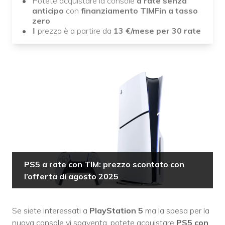
Potete acquistare la console
a rate senza
anticipo
con
finanziamento TIMFin a tasso
zero
Il prezzo è a partire da
13
€/mese
per 30 rate
PS5 a rate con TIM: prezzo scontato con
l’offerta di agosto 2025
Se siete interessati a
PlayStation 5
ma la spesa per la
nuova console vi spaventa, potete acquistare
PS5 con