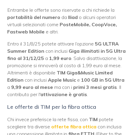
Entrambe le offerte sono riservate a chi richiede la
portabilità del numero
da
Iliad
o alcuni operatori
virtuali selezionati come
PosteMobile, CoopVoce,
Fastweb Mobile
e altri.
Entro il 31/8/25 potete attivare l’opzione
5G ULTRA
Summer Edition
con inclusi
Giga illimitati in 5G Ultra
fino al 31/12/25
a
1,99 euro
. Salvo disattivazione, la
promozione si rinnoverà al costo di 1,99 euro al mese.
Altrimenti è disponibile
TIM Giga&Music Limited
Edition
con inclusi
Apple Music
e
100 GB in 5G Ultra
a
9,99 euro al mese
ma con i
primi 3 mesi gratis
. Il
contributo per l
‘attivazione è gratis
.
Le offerte di TIM per la fibra ottica
Chi invece preferisce la rete fissa, con
TIM
potete
scegliere tra diverse
offerte fibra ottica
con inclusa
una connessione illimitata in
fibra FTTH
(Fiber to the