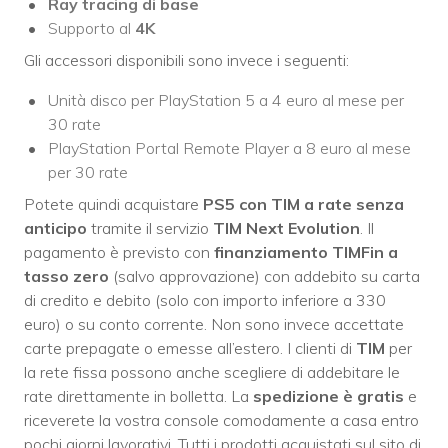
Ray tracing di base
Supporto al
4K
Gli accessori disponibili sono invece i seguenti:
Unità disco per PlayStation 5 a 4 euro al mese per
30 rate
PlayStation Portal Remote Player a 8 euro al mese
per 30 rate
Potete quindi acquistare
PS5 con TIM a rate senza
anticipo
tramite il servizio
TIM Next Evolution
. Il
pagamento è previsto con
finanziamento TIMFin a
tasso zero
(salvo approvazione) con addebito su carta
di credito e debito (solo con importo inferiore a 330
euro) o su conto corrente. Non sono invece accettate
carte prepagate o emesse all’estero. I clienti di
TIM
per
la rete fissa possono anche scegliere di addebitare le
rate direttamente in bolletta. La
spedizione è gratis
e
riceverete la vostra console comodamente a casa entro
pochi giorni lavorativi. Tutti i prodotti acquistati sul sito di