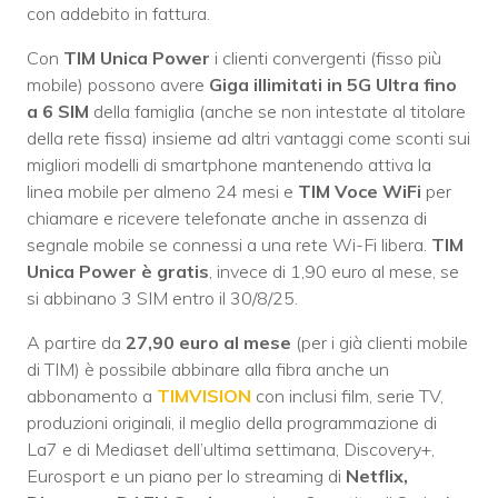
con addebito in fattura.
Con
TIM Unica Power
i clienti convergenti (fisso più
mobile) possono avere
Giga illimitati in 5G Ultra fino
a 6 SIM
della famiglia (anche se non intestate al titolare
della rete fissa) insieme ad altri vantaggi come sconti sui
migliori modelli di smartphone mantenendo attiva la
linea mobile per almeno 24 mesi e
TIM Voce WiFi
per
chiamare e ricevere telefonate anche in assenza di
segnale mobile se connessi a una rete Wi-Fi libera.
TIM
Unica Power è gratis
, invece di 1,90 euro al mese, se
si abbinano 3 SIM entro il 30/8/25.
A partire da
27,90 euro al mese
(per i già clienti mobile
di TIM) è possibile abbinare alla fibra anche un
abbonamento a
TIMVISION
con inclusi film, serie TV,
produzioni originali, il meglio della programmazione di
La7 e di Mediaset dell’ultima settimana, Discovery+,
Eurosport e un piano per lo streaming di
Netflix,