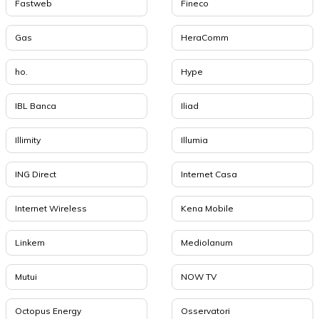
Fastweb
Fineco
Gas
HeraComm
ho.
Hype
IBL Banca
Iliad
Illimity
Illumia
ING Direct
Internet Casa
Internet Wireless
Kena Mobile
Linkem
Mediolanum
Mutui
NOW TV
Octopus Energy
Osservatori