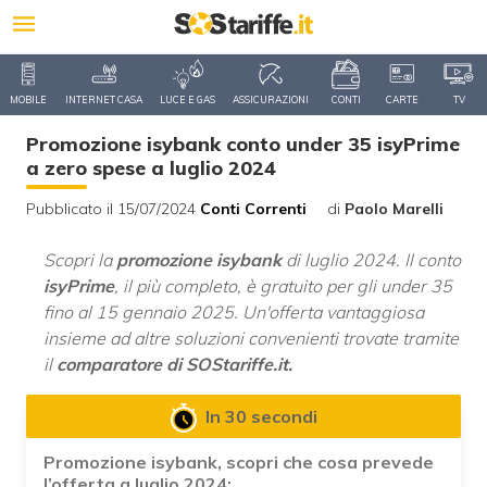
MOBILE
INTERNET CASA
LUCE E GAS
ASSICURAZIONI
CONTI
CARTE
TV
Promozione isybank conto under 35 isyPrime
a zero spese a luglio 2024
Pubblicato il 15/07/2024
Conti Correnti
di
Paolo Marelli
Scopri la
promozione isybank
di luglio 2024. Il conto
isyPrime
, il più completo, è gratuito per gli under 35
fino al 15 gennaio 2025. Un'offerta vantaggiosa
insieme ad altre soluzioni convenienti trovate tramite
il
comparatore di SOStariffe.it.
In 30 secondi
Promozione isybank, scopri che cosa prevede
l’offerta a luglio 2024: