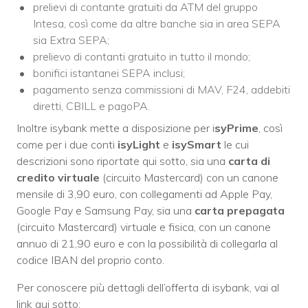
prelievi di contante gratuiti da ATM del gruppo
Intesa, così come da altre banche sia in area SEPA
sia Extra SEPA;
prelievo di contanti gratuito in tutto il mondo;
bonifici istantanei SEPA inclusi;
pagamento senza commissioni di MAV, F24, addebiti
diretti, CBILL e pagoPA.
Inoltre isybank mette a disposizione per i
syPrime
, così
come per i due conti
isyLight
e
isySmart
le cui
descrizioni sono riportate qui sotto, sia una
carta di
credito virtuale
(circuito Mastercard) con un canone
mensile di 3,90 euro, con collegamenti ad Apple Pay,
Google Pay e Samsung Pay, sia una
carta prepagata
(circuito Mastercard) virtuale e fisica, con un canone
annuo di 21,90 euro e con la possibilità di collegarla al
codice IBAN del proprio conto.
Per conoscere più dettagli dell’offerta di isybank, vai al
link qui sotto: