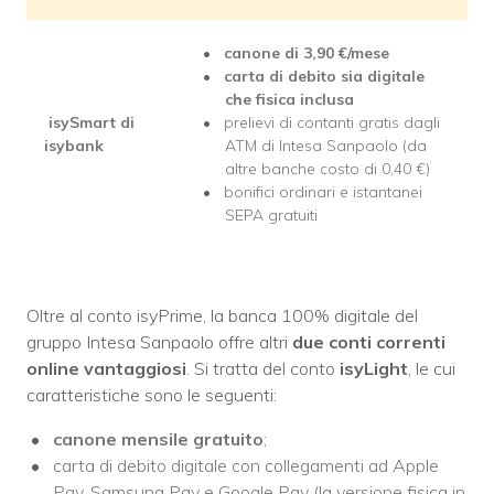
canone di
3,90 €/mese
carta di debito sia digitale
che fisica inclusa
isySmart di
prelievi di contanti gratis dagli
isybank
ATM di Intesa Sanpaolo (da
altre banche costo di 0,40 €)
bonifici ordinari e istantanei
SEPA gratuiti
Oltre al conto isyPrime, la banca 100% digitale del
gruppo Intesa Sanpaolo offre altri
due conti correnti
online vantaggiosi
. Si tratta del conto
isyLight
, le cui
caratteristiche sono le seguenti:
canone mensile gratuito
;
carta di debito digitale con collegamenti ad Apple
Pay, Samsung Pay e Google Pay (la versione fisica in