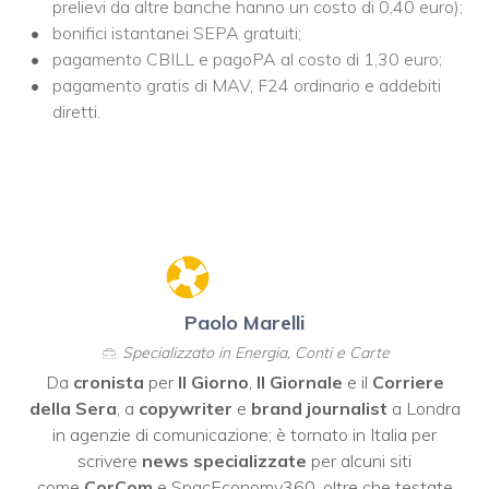
prelievi da altre banche hanno un costo di 0,40 euro);
bonifici istantanei SEPA gratuiti;
pagamento CBILL e pagoPA al costo di 1,30 euro;
pagamento gratis di MAV, F24 ordinario e addebiti
diretti.
Paolo Marelli
Specializzato in Energia, Conti e Carte
Da
cronista
per
Il Giorno
,
Il Giornale
e il
Corriere
della Sera
, a
copywriter
e
brand journalist
a Londra
in agenzie di comunicazione; è tornato in Italia per
scrivere
news specializzate
per alcuni siti
come
CorCom
e SpacEconomy360, oltre che testate