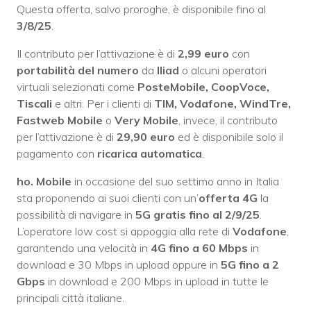
Questa offerta, salvo proroghe, è disponibile fino al
3/8/25
.
Il contributo per l’attivazione è di
2,99 euro
con
portabilità del numero
da
Iliad
o alcuni operatori
virtuali selezionati come
PosteMobile, CoopVoce,
Tiscali
e altri. Per i clienti di
TIM, Vodafone, WindTre,
Fastweb Mobile
o
Very Mobile
, invece, il contributo
per l’attivazione è di
29,90 euro
ed è disponibile solo il
pagamento con
ricarica automatica
.
ho. Mobile
in occasione del suo settimo anno in Italia
sta proponendo ai suoi clienti con un’
offerta 4G
la
possibilità di navigare in
5G gratis fino al 2/9/25
.
L’operatore low cost si appoggia alla rete di
Vodafone
,
garantendo una velocità in
4G fino a 60 Mbps
in
download e 30 Mbps in upload oppure in
5G fino a 2
Gbps
in download e 200 Mbps in upload in tutte le
principali città italiane.