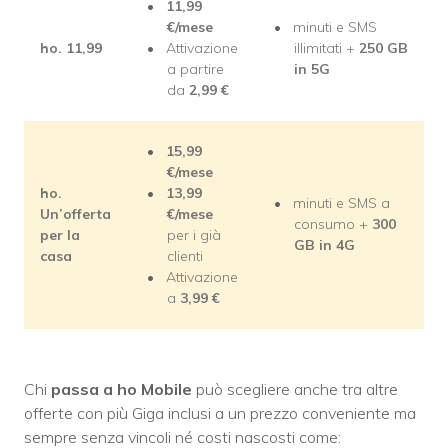
11,99
€/mese
minuti e SMS
ho. 11,99
Attivazione
illimitati +
250 GB
a partire
in 5G
da
2,99
€
15,99
€/mese
ho.
13,99
minuti e SMS a
Un’offerta
€/mese
consumo +
30
0
per la
per i già
GB in 4G
casa
clienti
Attivazione
a
3,99
€
Chi
passa a ho Mobile
può scegliere anche tra altre
offerte con più Giga inclusi a un prezzo conveniente ma
sempre senza vincoli né costi nascosti come: