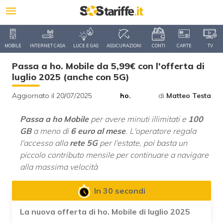
MOBILE
INTERNET CASA
LUCE E GAS
ASSICURAZIONI
CONTI
CARTE
TV
Passa a ho. Mobile da 5,99€ con l'offerta di
luglio 2025 (anche con 5G)
Aggiornato il 20/07/2025
ho.
di
Matteo Testa
Passa a ho Mobile
per avere minuti illimitati e
100
GB
a meno di
6 euro al mese
. L'operatore regala
l'accesso alla
rete 5G
per l'estate, poi basta un
piccolo contributo mensile per continuare a navigare
alla massima velocità
In 30 secondi
La nuova offerta di ho. Mobile di luglio 2025