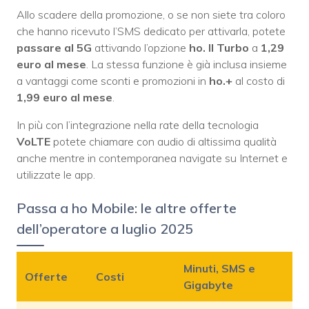
Allo scadere della promozione, o se non siete tra coloro
che hanno ricevuto l’SMS dedicato per attivarla, potete
passare al 5G
attivando l’opzione
ho. Il Turbo
a
1,29
euro al mese
. La stessa funzione è già inclusa insieme
a vantaggi come sconti e promozioni in
ho.+
al costo di
1,99 euro al mese
.
In più con l’integrazione nella rate della tecnologia
VoLTE
potete chiamare con audio di altissima qualità
anche mentre in contemporanea navigate su Internet e
utilizzate le app.
Passa a ho Mobile: le altre offerte
dell’operatore a luglio 2025
Minuti, SMS e
Offerte
Costi
Gigabyte