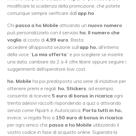
modificare la scadenza della promozione, che potete
comunque sempre verificare dall’
app ho
.
Chi
passa a ho Mobile
attivando un
nuovo numero
può personalizzarlo con il servizio
ho. Il numero che
voglio
al costo di
4,99 euro
. Basta
accedere all’apposita sezione sull’
app ho.
all’interno
della voce “
La mia offerta
” e poi scegliere se inserire
una data, cambiare da 2 a 4 cifre libere oppure seguire i
suggerimenti dell’operatore low cost.
ho. Mobile
ha poi predisposto una serie di iniziative per
ottenere premi e regali.
ho. Stickers
, ad esempio,
consente di ricevere
5 euro di bonus in ricarica
ogni
trenta adesivi raccolti rispondendo a quiz o attivando
servizi come Riparti e Autoricarica.
Porta tutti in ho.
,
invece, vi regala fino a
150 euro di bonus in ricarica
per ogni amico che
passa a ho Mobile
utilizzando il
vostro codice in fase di acquisto online. Superata la