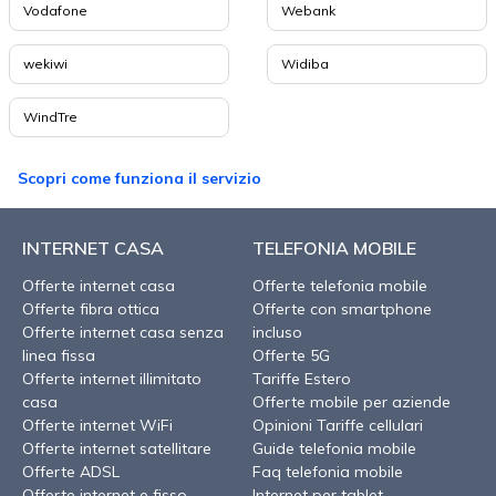
Vodafone
Webank
wekiwi
Widiba
WindTre
Scopri come funziona il servizio
INTERNET CASA
TELEFONIA MOBILE
Offerte internet casa
Offerte telefonia mobile
Offerte fibra ottica
Offerte con smartphone
Offerte internet casa senza
incluso
linea fissa
Offerte 5G
Offerte internet illimitato
Tariffe Estero
casa
Offerte mobile per aziende
Offerte internet WiFi
Opinioni Tariffe cellulari
Offerte internet satellitare
Guide telefonia mobile
Offerte ADSL
Faq telefonia mobile
Offerte internet e fisso
Internet per tablet