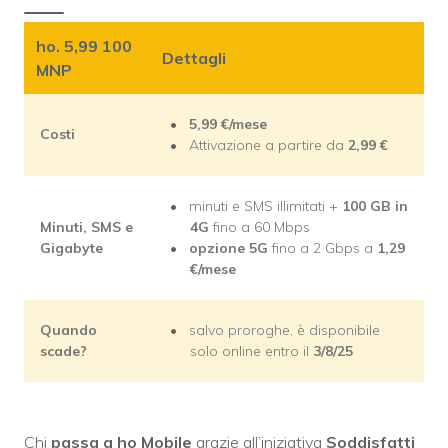
ho. 5,99 100
Dettagli
MNP
5,99
€/mese
Costi
Attivazione a partire da
2,99
€
minuti e SMS illimitati +
100 GB in
Minuti, SMS e
4G
fino a 60 Mbps
Gigabyte
opzione 5G
fino a 2 Gbps a
1,29
€/mese
Quando
salvo proroghe, è disponibile
scade?
solo online entro il
3/8/25
Chi
passa a ho Mobile
grazie all’iniziativa
Soddisfatti