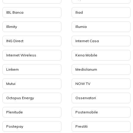
IBL Banca
Iliad
Illimity
Illumia
ING Direct
Internet Casa
Internet Wireless
Kena Mobile
Linkem
Mediolanum
Mutui
NOW TV
Octopus Energy
Osservatori
Plenitude
Postemobile
Postepay
Prestiti