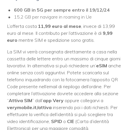
600 GB in 5G per sempre entro il 19/12/24
15,2 GB per navigare in roaming in Ue
L’offerta costa
11,99 euro al mese
, invece di 13,99
euro al mese. Il contributo per l’attivazione è di
9,99
euro
mentre SIM e spedizione sono gratis.
La SIM vi verrà consegnata direttamente a casa nella
cassetta delle lettere entro un massimo di cinque giorni
lavorativi. In alternativa si può richiedere un’
eSIM
anche
online senza costi aggiuntivi. Potete scaricarla sul
telefono inquadrando con la fotocamera l’apposito QR
Code presente nell’email di riepilogo dell’ordine. Per
completare l’attivazione dovrete accedere alla sezione
“
Attiva SIM
” dall’
app Very
oppure collegarvi a
verymobile.it/attiva
inserendo poi i dati richiesti. Per
effettuare la verifica dell’identità si può scegliere tra
video identificazione,
SPID
o
CIE
(Carta d’identità
Elettronica) per una maggiore comodità.