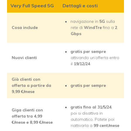
Very Full Speed 5G
Dettagli e costi
navigazione in
5G
sulla
Cosa include
rete di
WindTre
fino a
2
Gbps
gratis per sempre
Nuovi clienti
attivando un’offerta entro
il
19/12/24
Già clienti con
offerta a partire da
gratis per sempre
9,99
€/mese
gratis fino al 31/5/24
,
Giga clienti con
poi si disattiva in
offerta tra 4,99
automatico. Potete poi
€/mese
e 8,99
€/mese
riattivarla a
99 cent/mese