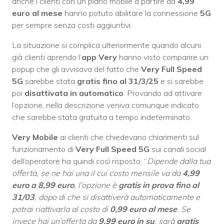
anche i clienti con un piano mobile a partire da
4,99
euro al mese
hanno potuto abilitare la connessione
5G
per sempre senza costi aggiuntivi.
La situazione si complica ulteriormente quando alcuni
già clienti aprendo l’
app Very
hanno visto comparire un
popup che gli avvisava del fatto che
Very Full Speed
5G
sarebbe stata
gratis fino al 31/3/25
e si sarebbe
poi
disattivata in automatico
. Provando ad attivare
l’opzione, nella descrizione veniva comunque indicato
che sarebbe stata gratuita a tempo indeterminato.
Very Mobile
ai clienti che chiedevano chiarimenti sul
funzionamento di
Very Full Speed 5G
sui canali social
dell’operatore ha quindi così risposto: “
Dipende dalla tua
offerta, se ne hai una il cui costo mensile va da
4,99
euro a 8,99 euro
, l’opzione è
gratis in prova fino al
31/03
, dopo di che si disattiverà automaticamente e
potrai riattivarla al costo di
0,99 euro al mese
. Se
invece hai un’offerta da
9,99 euro in su
, sarà
gratis