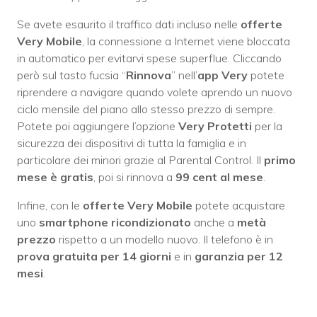
Se avete esaurito il traffico dati incluso nelle
offerte
Very Mobile
, la connessione a Internet viene bloccata
in automatico per evitarvi spese superflue. Cliccando
però sul tasto fucsia “
Rinnova
” nell’
app Very
potete
riprendere a navigare quando volete aprendo un nuovo
ciclo mensile del piano allo stesso prezzo di sempre.
Potete poi aggiungere l’opzione
Very Protetti
per la
sicurezza dei dispositivi di tutta la famiglia e in
particolare dei minori grazie al Parental Control. Il
primo
mese è gratis
, poi si rinnova a
99 cent al mese
.
Infine, con le
offerte Very Mobile
potete acquistare
uno
smartphone ricondizionato
anche a
metà
prezzo
rispetto a un modello nuovo. Il telefono è in
prova gratuita per 14 giorni
e in
garanzia per 12
mesi
.