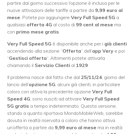
partire dal giorno successivo l’opzione è inclusa per le
nuove attivazioni delle tariffe a partire da
9,99 euro al
mese
. Potete poi aggiungere
Very Full Speed 5G
a
qualsiasi
offerta 4G
al costo di
99 cent al mese
ma
con
primo mese gratis
.
Very Full Speed 5G
è disponibile anche per i
già clienti
accendendo alla sezione “
Offerta
” dell’
app Very
e poi
“
Gestisci offerta
“. Altrimenti potete attivarla
chiamando il
Servizio Clienti
al
1929
.
Il problema nasce dal fatto che dal
25/11/24
, giorno del
lancio dell’
opzione 5G
, alcuni già clienti, in particolare
coloro con attiva la precedente opzione
Very Full
Speed 4G
, sono riusciti ad attivare
Very Full Speed
5G gratis
a tempo indeterminato. Questa versione,
stando a quanto riportava MondoMobileWeb, sarebbe
dovuta in realtà riservata a coloro che hanno attiva
un’offerta a partire da
9,99 euro al mese
ma in realtà