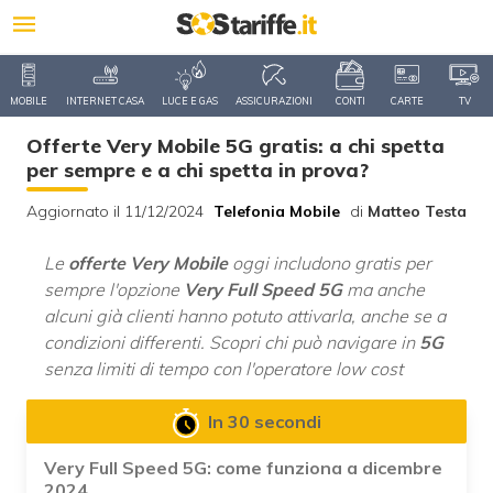
MOBILE
INTERNET CASA
LUCE E GAS
ASSICURAZIONI
CONTI
CARTE
TV
Offerte Very Mobile 5G gratis: a chi spetta
per sempre e a chi spetta in prova?
Aggiornato il 11/12/2024
Telefonia Mobile
di
Matteo Testa
Le
offerte Very Mobile
oggi includono gratis per
sempre l'opzione
Very Full Speed 5G
ma anche
alcuni già clienti hanno potuto attivarla, anche se a
condizioni differenti. Scopri chi può navigare in
5G
senza limiti di tempo con l'operatore low cost
In 30 secondi
Very Full Speed 5G: come funziona a dicembre
2024