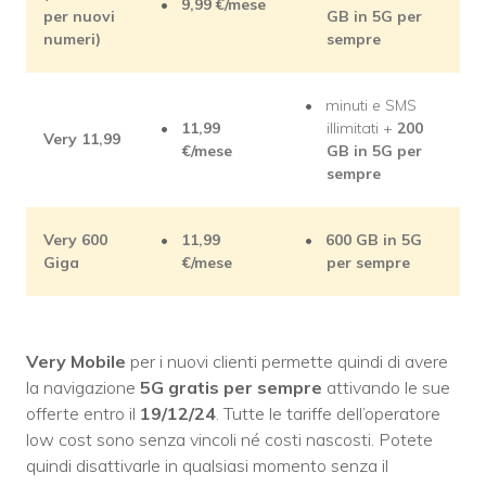
9,99 €/mese
per nuovi
GB in 5G per
numeri)
sempre
minuti e SMS
11,99
illimitati +
200
Very 11,99
€/mese
GB in 5G per
sempre
Very 600
11,99
600 GB in 5G
Giga
€/mese
per sempre
Very Mobile
per i nuovi clienti permette quindi di avere
la navigazione
5G gratis per sempre
attivando le sue
offerte entro il
19/12/24
. Tutte le tariffe dell’operatore
low cost sono senza vincoli né costi nascosti. Potete
quindi disattivarle in qualsiasi momento senza il