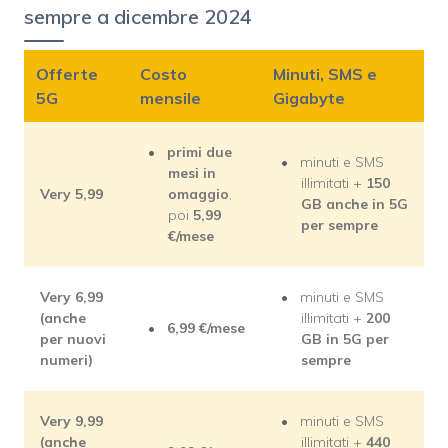
sempre a dicembre 2024
Offerte
Costo
Minuti, SMS e
5G
mensile
Gigabyte
primi due
minuti e SMS
mesi in
illimitati +
150
Very 5,99
omaggio
,
GB anche in 5G
poi
5,99
per sempre
€/mese
Very 6,99
minuti e SMS
(anche
illimitati +
200
6,99 €/mese
per nuovi
GB in 5G per
numeri)
sempre
Very 9,99
minuti e SMS
(anche
illimitati +
440