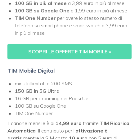
100 GB in più al mese
a 3,99 euro in più al mese
100 GB su Google One
a 1,99 euro in più al mese
TIM One Number
per avere lo stesso numero di
telefono su smartphone e smartwatch a 3,99 euro
in più al mese
SCOPRI LE OFFERTE TIM MOBILE
»
TIM Mobile Digital
minuti illimitati e 200 SMS
150 GB in 5G Ultra
16 GB per il roaming nei Paesi Ue
100 GB su Google One
TIM One Number
Il canone mensile è di
14,99 euro
tramite
TIM Ricarica
Automatica
. Il contributo per l’
attivazione è
gratis
mentre la SIM costa
10 euro
con 5 euro di