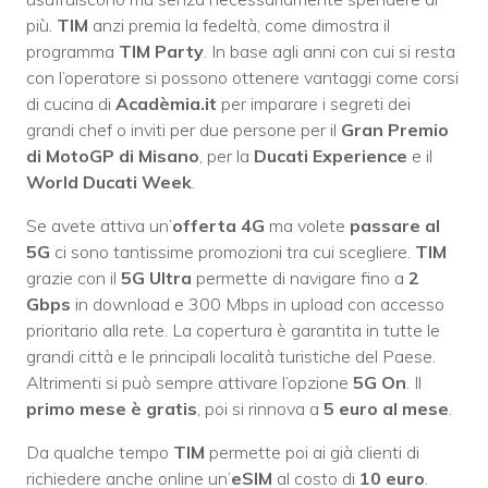
più.
TIM
anzi premia la fedeltà, come dimostra il
programma
TIM Party
. In base agli anni con cui si resta
con l’operatore si possono ottenere vantaggi come corsi
di cucina di
Acadèmia.it
per imparare i segreti dei
grandi chef o inviti per due persone per il
Gran Premio
di MotoGP di Misano
, per la
Ducati Experience
e il
World Ducati Week
.
Se avete attiva un’
offerta 4G
ma volete
passare al
5G
ci sono tantissime promozioni tra cui scegliere.
TIM
grazie con il
5G Ultra
permette di navigare fino a
2
Gbps
in download e 300 Mbps in upload con accesso
prioritario alla rete. La copertura è garantita in tutte le
grandi città e le principali località turistiche del Paese.
Altrimenti si può sempre attivare l’opzione
5G On
. Il
primo mese è gratis
, poi si rinnova a
5 euro al mese
.
Da qualche tempo
TIM
permette poi ai già clienti di
richiedere anche online un’
eSIM
al costo di
10 euro
.