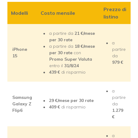
Prezzo di
Modelli
Costo mensile
listino
a partire da
21
€/mese
per 30 rate
a
a partire da
18
€/mese
iPhone
partire
per 30 rate
con
15
da
Promo Super Valuta
979
€
entro il
31/8/24
439
€
di risparmio
a
Samsung
partire
29
€/mese
per 30 rate
Galaxy Z
da
409
€
di risparmio
Flip6
1.279
€
a