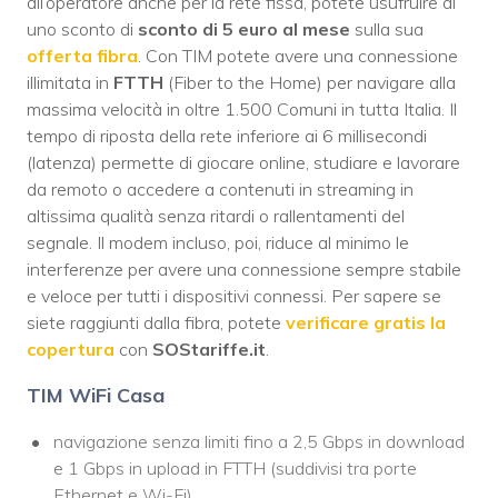
all’operatore anche per la rete fissa, potete usufruire di
uno sconto di
sconto di 5 euro al mese
sulla sua
offerta fibra
. Con TIM potete avere una connessione
illimitata in
FTTH
(Fiber to the Home) per navigare alla
massima velocità in oltre 1.500 Comuni in tutta Italia. Il
tempo di riposta della rete inferiore ai 6 millisecondi
(latenza) permette di giocare online, studiare e lavorare
da remoto o accedere a contenuti in streaming in
altissima qualità senza ritardi o rallentamenti del
segnale. Il modem incluso, poi, riduce al minimo le
interferenze per avere una connessione sempre stabile
e veloce per tutti i dispositivi connessi. Per sapere se
siete raggiunti dalla fibra, potete
verificare gratis la
copertura
con
SOStariffe.it
.
TIM WiFi Casa
navigazione senza limiti fino a 2,5 Gbps in download
e 1 Gbps in upload in FTTH (suddivisi tra porte
Ethernet e Wi-Fi)