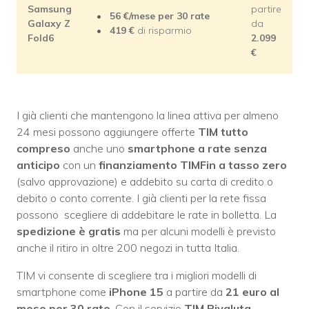
Samsung
partire
56
€/mese
per 30 rate
Galaxy Z
da
419
€
di risparmio
Fold6
2.099
€
I già clienti che mantengono la linea attiva per almeno
24 mesi possono aggiungere offerte
TIM tutto
compreso
anche uno
smartphone a rate senza
anticipo
con un
finanziamento TIMFin a tasso zero
(salvo approvazione) e addebito su carta di credito o
debito o conto corrente. I già clienti per la rete fissa
possono scegliere di addebitare le rate in bolletta. La
spedizione è gratis
ma per alcuni modelli è previsto
anche il ritiro in oltre 200 negozi in tutta Italia.
TIM vi consente di scegliere tra i migliori modelli di
smartphone come
iPhone 15
a partire da
21 euro al
mese per 30 rate
. Con il servizio
TIM Rivaluta