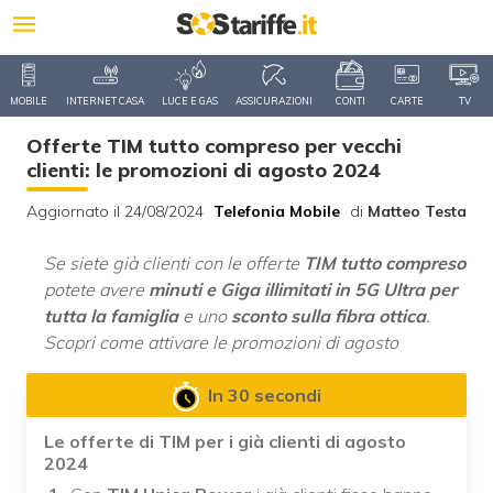
MOBILE
INTERNET CASA
LUCE E GAS
ASSICURAZIONI
CONTI
CARTE
TV
Offerte TIM tutto compreso per vecchi
clienti: le promozioni di agosto 2024
Aggiornato il 24/08/2024
Telefonia Mobile
di
Matteo Testa
Se siete già clienti con le offerte
TIM tutto compreso
potete avere
minuti e Giga illimitati in 5G Ultra
per
tutta la famiglia
e uno
sconto sulla fibra ottica
.
Scopri come attivare le promozioni di agosto
In 30 secondi
Le offerte di TIM per i già clienti di agosto
2024