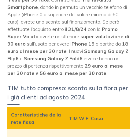
Smartphone
, dando in permuta un vecchio telefono di
Apple (iPhone X o superiore del valore minimo di 60
euro), avrete uno sconto sul finanziamento. Se però
effettuate l’acquisto entro il
31/8/24
con la
Promo
Super Valuta
avrete un’ulteriore
super valutazione di
90 euro
sull’usato per avere
iPhone 15
a partire da
18
euro al mese per 30 rate
. I nuovi
Samsung Galaxy Z
Flip6
e
Samsung Galaxy Z Fold6
invece hanno un
prezzo di partenza rispettivamente
29 euro al mese
per 30 rate
e
56 euro al mese per 30 rate
.
TIM tutto compreso: sconto sulla fibra per
i già clienti ad agosto 2024
Caratteristiche della
TIM WiFi Casa
rete fissa