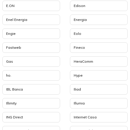
E.ON
Edison
Enel Energia
Energia
Engie
Eolo
Fastweb
Fineco
Gas
HeraComm
ho.
Hype
IBL Banca
Iliad
Illimity
Illumia
ING Direct
Internet Casa