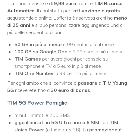
Il canone mensile è di
9,99 euro
tramite
TIM Ricarica
Automatica
. Il contributo per l’
attivazione è gratis
acquistandola online. L’offerta è riservata a chi ha
meno
di 25 anni
e si può personalizzare aggiungendo una o
più delle seguenti opzioni:
50 GB in più al mese
a 99 cent in più al mese
100 GB su Google One
a 1,99 euro in più al mese
TIM Games
per avere giochi per console su
smartphone e TV a 5 euro in più al mese
TIM One Number
a 99 cent in più al mese
Per ogni amico che si convince a
passare a TIM Young
5G
riceverete fino a
30 euro di bonus
.
TIM 5G Power Famiglia
minuti illimitati e 200 SMS
giga illimitati in 5G
Ultra
fino a 6 SIM
con
TIM
Unica Power
(altrimenti 5 GB). La
promozione è