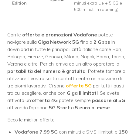
Edition
minuti extra Ue + 5 GB e
500 minuti in roaming)
Con le
offerte e promozioni Vodafone
potete
navigare sulla
Giga Network 5G
fino a
2 Gbps
in
download in tutte le principali città italiane come Bari,
Bologna, Firenze, Genova, Milano, Napoli, Roma, Torino,
Verona e altre. Per chi arriva da un altro operatore la
portabilità del numero è gratuita
. Potrete tornare a
utilizzare il vostro solito contatto entro un massimo di
tre giorni lavorativi. Ci sono
offerte 5G
per tutti i gusti
tra cui scegliere, anche con
Giga illimitati
. Se avete
attivato un’
offerta 4G
potete sempre
passare al 5G
attivando l’opzione
5G Start
a
5 euro al mese
.
Ecco le migliori offerte:
Vodafone 7,99 5G
con minuti e SMS illimitati e
150