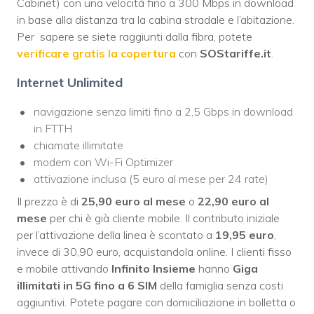
Cabinet) con una velocità fino a 300 Mbps in download
in base alla distanza tra la cabina stradale e l’abitazione.
Per sapere se siete raggiunti dalla fibra, potete
verificare gratis la copertura
con
SOStariffe.it
.
Internet Unlimited
navigazione senza limiti fino a 2,5 Gbps in download
in FTTH
chiamate illimitate
modem con Wi-Fi Optimizer
attivazione inclusa (5 euro al mese per 24 rate)
Il prezzo è di
25,90 euro al mese
o
22,90 euro al
mese
per chi è già cliente mobile. Il contributo iniziale
per l’attivazione della linea è scontato a
19,95 euro
,
invece di 30,90 euro, acquistandola online. I clienti fisso
e mobile attivando
Infinito Insieme
hanno
Giga
illimitati in 5G fino a 6 SIM
della famiglia
senza costi
aggiuntivi. Potete pagare con domiciliazione in bolletta o