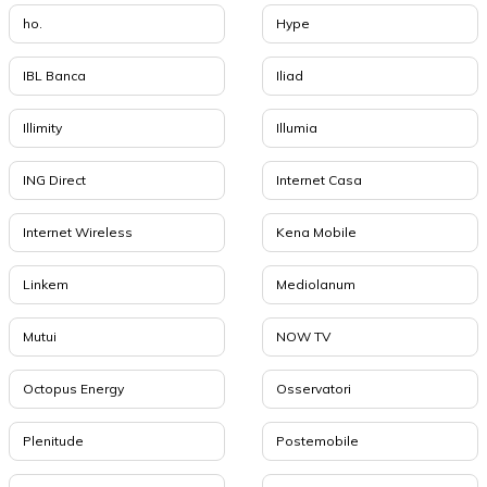
ho.
Hype
IBL Banca
Iliad
Illimity
Illumia
ING Direct
Internet Casa
Internet Wireless
Kena Mobile
Linkem
Mediolanum
Mutui
NOW TV
Octopus Energy
Osservatori
Plenitude
Postemobile