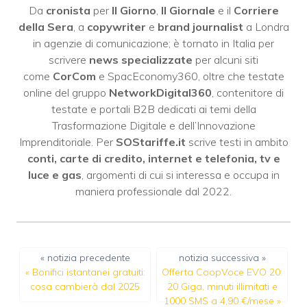
Da
cronista
per
Il Giorno
,
Il Giornale
e il
Corriere
della Sera
, a
copywriter
e
brand journalist
a Londra
in agenzie di comunicazione; è tornato in Italia per
scrivere
news specializzate
per alcuni siti
come
CorCom
e SpacEconomy360, oltre che testate
online del gruppo
NetworkDigital360
, contenitore di
testate e portali B2B dedicati ai temi della
Trasformazione Digitale e dell’Innovazione
Imprenditoriale. Per
SOStariffe.it
scrive testi in ambito
conti, carte di credito, internet e telefonia, tv e
luce e gas
, argomenti di cui si interessa e occupa in
maniera professionale dal 2022.
« notizia precedente
notizia successiva »
«
Bonifici istantanei gratuiti:
Offerta CoopVoce EVO 20:
cosa cambierà dal 2025
20 Giga, minuti illimitati e
1000 SMS a 4,90 €/mese
»