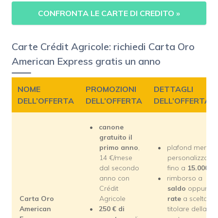
CONFRONTA LE CARTE DI CREDITO
»
Carte Crédit Agricole: richiedi Carta Oro
American Express gratis un anno
NOME
PROMOZIONI
DETTAGLI
DELL’OFFERTA
DELL’OFFERTA
DELL’OFFERTA
canone
gratuito il
primo anno
,
plafond mensile
14 €/mese
personalizzabil
dal secondo
fino a
15.000 €
anno con
rimborso a
Crédit
saldo
oppure
a
Carta Oro
Agricole
rate
a scelta de
American
250 € di
titolare della