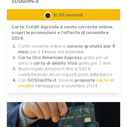
SOStariffe.it
.
In 30 secondi
Carte Crédit Agricole e conto corrente online,
scopri le promozioni e l’offerta di novembre
2024:
Conto corrente online a
canone gratuito per 9
mesi
, poi 2 €/mese ma azzerabili
Carta Oro American Express
gratis per un
anno e
carta di debito Visa
gratis per 2 anni
Buoni regalo Amazon.it fino a 500 €
soddisfacendo alcuni requisiti posti dalla banca
Con
SOStariffe.it
, trova le
proposte
carte di
credito
vantaggiose a novembre 2024