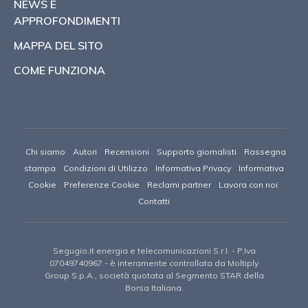
NEWS E
APPROFONDIMENTI
MAPPA DEL SITO
COME FUNZIONA
Chi siamo
Autori
Recensioni
Supporto giornalisti
Rassegna
stampa
Condizioni di Utilizzo
Informativa Privacy
Informativa
Cookie
Preferenze Cookie
Reclami partner
Lavora con noi
Contatti
Segugio.it energia e telecomunicazioni S.r.l.
- P.Iva
07049740967 -
è interamente controllata da Moltiply
Group S.p.A., società quotata al Segmento STAR della
Borsa Italiana.