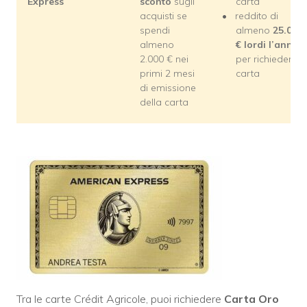
Express
sconto
sugli
carta
acquisti se
reddito di
spendi
almeno
25.000
almeno
€ lordi l’anno
2.000 € nei
per richiedere l
primi 2 mesi
carta
di emissione
della carta
Tra le carte Crédit Agricole, puoi richiedere
Carta Oro