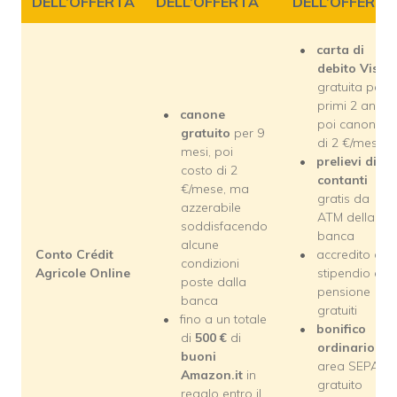
DELL’OFFERTA
DELL’OFFERTA
DELL’OFFERTA
carta di
debito Visa
gratuita per i
primi 2 anni,
canone
poi canone
gratuito
per 9
di 2 €/mese
mesi, poi
prelievi di
costo di 2
contanti
€/mese, ma
gratis da
azzerabile
ATM della
soddisfacendo
banca
alcune
Conto Crédit
accredito di
condizioni
Agricole Online
stipendio e
poste dalla
pensione
banca
gratuiti
fino a un totale
bonifico
di
500 €
di
ordinario
in
buoni
area SEPA
Amazon.it
in
gratuito
regalo entro il