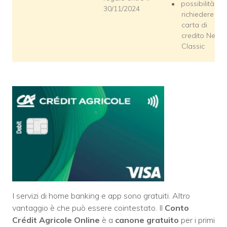
possibilità di
30/11/2024
richiedere la
carta di
credito Nexi
Classic
I servizi di home banking e app sono gratuiti. Altro
vantaggio è che può essere cointestato. Il
Conto
Crédit Agricole Online
è a
canone gratuito
per i primi