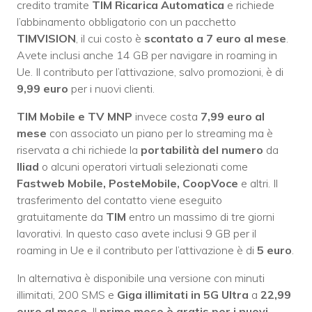
credito tramite
TIM Ricarica Automatica
e richiede
l’abbinamento obbligatorio con un pacchetto
TIMVISION
, il cui costo è
scontato a 7 euro al mese
.
Avete inclusi anche 14 GB per navigare in roaming in
Ue. Il contributo per l’attivazione, salvo promozioni, è di
9,99 euro
per i nuovi clienti.
TIM Mobile e TV MNP
invece costa
7,99 euro al
mese
con associato un piano per lo streaming ma è
riservata a chi richiede la
portabilità del numero
da
Iliad
o alcuni operatori virtuali selezionati come
Fastweb Mobile, PosteMobile, CoopVoce
e altri. Il
trasferimento del contatto viene eseguito
gratuitamente da
TIM
entro un massimo di tre giorni
lavorativi. In questo caso avete inclusi 9 GB per il
roaming in Ue e il contributo per l’attivazione è di
5 euro
.
In alternativa è disponibile una versione con minuti
illimitati, 200 SMS e
Giga illimitati in 5G Ultra
a
22,99
euro al mese
. Il
primo mese è gratis per i nuovi