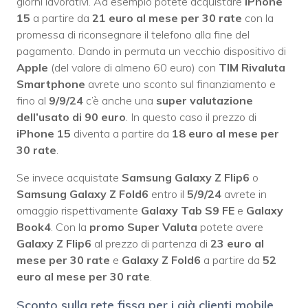
giorni lavorativi. Ad esempio potete acquistare
iPhone
15
a partire da
21 euro al mese per 30 rate
con la
promessa di riconsegnare il telefono alla fine del
pagamento. Dando in permuta un vecchio dispositivo di
Apple
(del valore di almeno 60 euro) con
TIM Rivaluta
Smartphone
avrete uno sconto sul finanziamento e
fino al
9/9/24
c’è anche una
super valutazione
dell’usato
di 90 euro
. In questo caso il prezzo di
iPhone 15
diventa a partire da
18 euro al mese per
30 rate
.
Se invece acquistate
Samsung Galaxy Z Flip6
o
Samsung Galaxy Z Fold6
entro il
5/9/24
avrete in
omaggio rispettivamente
Galaxy Tab S9 FE
e
Galaxy
Book4
. Con la
promo Super Valuta
potete avere
Galaxy Z Flip6
al prezzo di partenza di
23 euro al
mese per 30 rate
e
Galaxy Z Fold6
a partire da
52
euro al mese per 30 rate
.
Sconto sulla rete fissa per i già clienti mobile