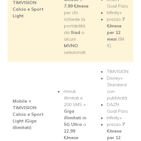
TIMVISION
7,99
€
/mese
Goal Pass
Calcio e Sport
per chi
Infinity+
Light
richiede la
prezzo
7
portabilità
€
/mese
da
Iliad
o
per 12
alcuni
mesi
(84
MVNO
€)
selezionati
TIMVISION
Disney+
Standard
minuti
con
illimitati e
pubblicità
Mobile +
200 SMS +
DAZN
TIMVISION
Giga
Goal Pass
Calcio e Sport
illimitati in
Infinity+
Light (Giga
5G Ultra
a
prezzo
7
illimitati)
22,99
€
/mese
€
/mese
per 12