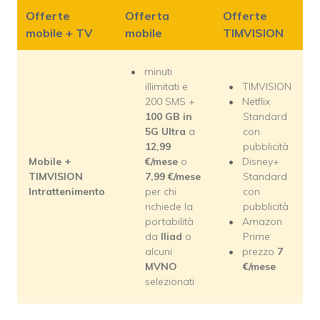
Offerte
Offerta
Offerte
mobile + TV
mobile
TIMVISION
minuti
illimitati e
TIMVISION
200 SMS +
Netflix
100 GB in
Standard
5G Ultra
a
con
12,99
pubblicità
Mobile +
€
/mese
o
Disney+
TIMVISION
7,99
€
/mese
Standard
Intrattenimento
per chi
con
richiede la
pubblicità
portabilità
Amazon
da
Iliad
o
Prime
alcuni
prezzo
7
MVNO
€
/mese
selezionati