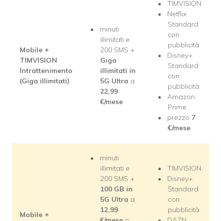
TIMVISION
Netflix
Standard
minuti
con
illimitati e
pubblicità
Mobile +
200 SMS +
Disney+
TIMVISION
Giga
Standard
Intrattenimento
illimitati in
con
(Giga illimitati)
5G Ultra
a
pubblicità
22,99
Amazon
€
/mese
Prime
prezzo
7
€
/mese
minuti
illimitati e
TIMVISION
200 SMS +
Disney+
100 GB in
Standard
5G Ultra
a
con
12,99
pubblicità
Mobile +
€
/mese
o
DAZN