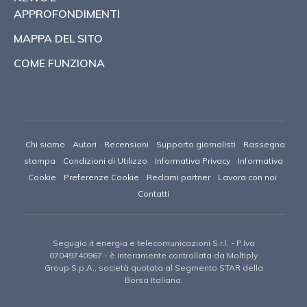
APPROFONDIMENTI
MAPPA DEL SITO
COME FUNZIONA
Chi siamo
Autori
Recensioni
Supporto giornalisti
Rassegna
stampa
Condizioni di Utilizzo
Informativa Privacy
Informativa
Cookie
Preferenze Cookie
Reclami partner
Lavora con noi
Contatti
Segugio.it energia e telecomunicazioni S.r.l.
- P.Iva
07049740967 -
è interamente controllata da Moltiply
Group S.p.A., società quotata al Segmento STAR della
Borsa Italiana.