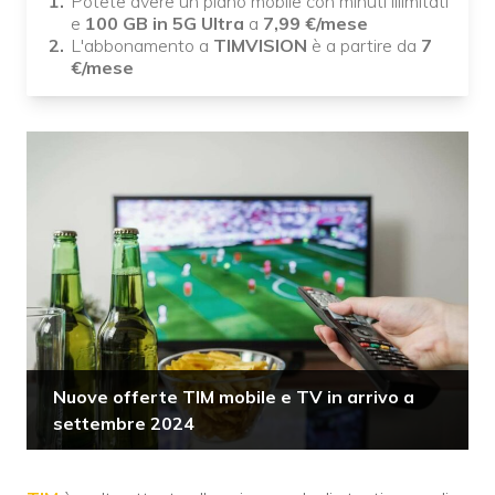
Potete avere un piano mobile con minuti illimitati
e
100 GB in 5G Ultra
a
7,99
€
/mese
L'abbonamento a
TIMVISION
è a partire da
7
€
/mese
Nuove offerte TIM mobile e TV in arrivo a
settembre 2024