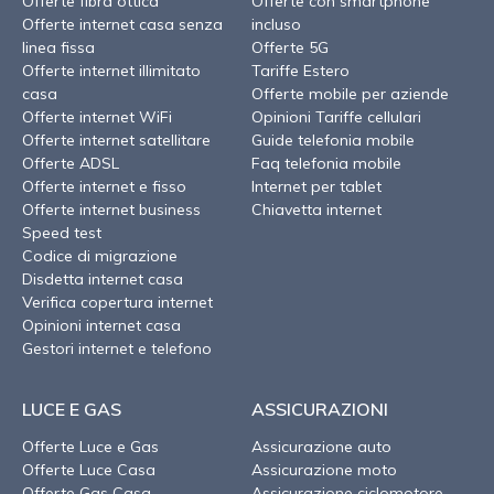
Offerte fibra ottica
Offerte con smartphone
Offerte internet casa senza
incluso
linea fissa
Offerte 5G
Offerte internet illimitato
Tariffe Estero
casa
Offerte mobile per aziende
Offerte internet WiFi
Opinioni Tariffe cellulari
Offerte internet satellitare
Guide telefonia mobile
Offerte ADSL
Faq telefonia mobile
Offerte internet e fisso
Internet per tablet
Offerte internet business
Chiavetta internet
Speed test
Codice di migrazione
Disdetta internet casa
Verifica copertura internet
Opinioni internet casa
Gestori internet e telefono
LUCE E GAS
ASSICURAZIONI
Offerte Luce e Gas
Assicurazione auto
Offerte Luce Casa
Assicurazione moto
Offerte Gas Casa
Assicurazione ciclomotore