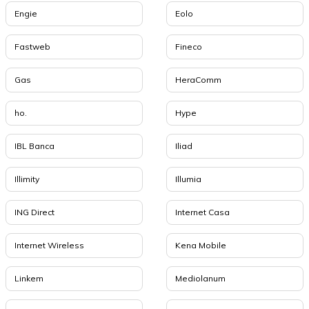
Engie
Eolo
Fastweb
Fineco
Gas
HeraComm
ho.
Hype
IBL Banca
Iliad
Illimity
Illumia
ING Direct
Internet Casa
Internet Wireless
Kena Mobile
Linkem
Mediolanum