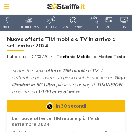
MOBILE
INTERNET CASA
LUCE E GAS
ASSICURAZIONI
CONTI
CARTE
TV
Nuove offerte TIM mobile e TV in arrivo a
settembre 2024
Pubblicato il 04/09/2024
Telefonia Mobile
di
Matteo Testa
Scopri le nuove
offerte TIM mobile e TV
di
settembre per avere un piano mobile anche con
Giga
illimitati in 5G Ultra
più lo streaming di
TIMVISION
a partire da
19,99 euro al mese
In 30 secondi
Le nuove offerte TIM mobile più TV di
settembre 2024