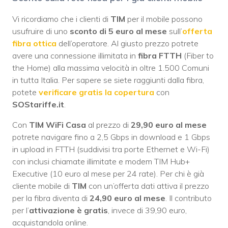
Vi ricordiamo che i clienti di
TIM
per il mobile possono
usufruire di uno
sconto di 5 euro al mese
sull’
offerta
fibra ottica
dell’operatore. Al giusto prezzo potrete
avere una connessione illimitata in
fibra FTTH
(Fiber to
the Home) alla massima velocità in oltre 1.500 Comuni
in tutta Italia. Per sapere se siete raggiunti dalla fibra,
potete
verificare gratis la copertura
con
SOStariffe.it
.
Con
TIM WiFi Casa
al prezzo di
29,90 euro al mese
potrete navigare fino a 2,5 Gbps in download e 1 Gbps
in upload in FTTH (suddivisi tra porte Ethernet e Wi-Fi)
con inclusi chiamate illimitate e modem TIM Hub+
Executive (10 euro al mese per 24 rate). Per chi è già
cliente mobile di
TIM
con un’offerta dati attiva il prezzo
per la fibra diventa di
24,90 euro al mese
. Il contributo
per l’
attivazione è gratis
, invece di 39,90 euro,
acquistandola online.