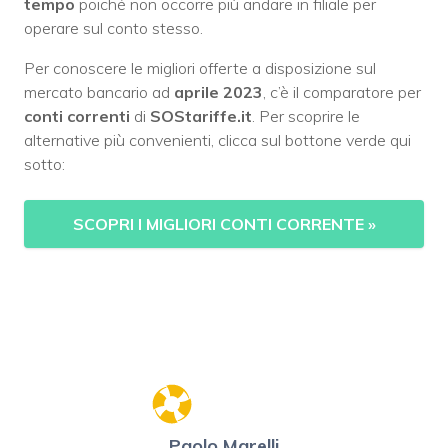
tempo
poiché non occorre più andare in filiale per
operare sul conto stesso.
Per conoscere le migliori offerte a disposizione sul
mercato bancario ad
aprile 2023
, c’è il comparatore per
conti correnti
di
SOStariffe.it
. Per scoprire le
alternative più convenienti, clicca sul bottone verde qui
sotto:
SCOPRI I MIGLIORI CONTI CORRENTE
»
Paolo Marelli