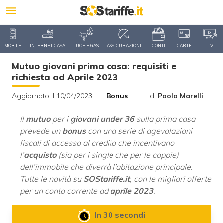
MOBILE
INTERNET CASA
LUCE E GAS
ASSICURAZIONI
CONTI
CARTE
TV
Mutuo giovani prima casa: requisiti e
richiesta ad Aprile 2023
Aggiornato il 10/04/2023
Bonus
di
Paolo Marelli
Il
mutuo
per i
giovani under 36
sulla prima casa
prevede un
bonus
con una serie di agevolazioni
fiscali di accesso al credito che incentivano
l’
acquisto
(sia per i single che per le coppie)
dell’immobile che diverrà l’abitazione principale.
Tutte le novità su
SOStariffe.it
, con le migliori offerte
per un conto corrente ad
aprile 2023
.
In 30 secondi