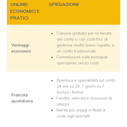
ONLINE:
SPIEGAZIONE
ECONOMICI E
PRATICI
Canone gratuito per la tenuta
del conto o con costi fissi di
Vantaggi
gestione molto bassi rispetto a
economici
un conto tradizionale
Commissioni sulle principali
operazioni senza costi
Apertura e operabilità sul conto
24 ore su 24, 7 giorni su 7
(inclusi i festivi)
Praticità
Facilità, velocità e sicurezza di
quotidiana
utilizzo
Niente più viaggi in filiale e
code agli sportelli