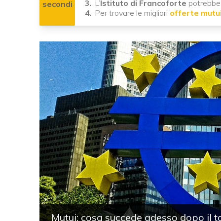
L’
Istituto di Francoforte
potrebbe 
secondi
Per trovare le migliori
offerte mutu
Mutui: cosa succede adesso dopo il ta