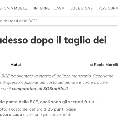
EFONIA MOBILE
INTERNET CASA
LUCE E GAS
ASSICURA
o dei tassi della BCE?
desso dopo il taglio dei
Mutui
di
Paolo Marelli
a
BCE
ha allentato la stretta di politica monetaria. Scopriamo
e di questa riduzione del costo del denaro e come trovare
con il
comparatore di SOStariffe.it
.
da parte della BCE, quali sono gli scenari futuri:
otto il costo del denaro di
25 punti base
istare casa
diventano più convenienti