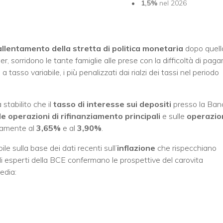
1,5%
nel 2026
allentamento della stretta di politica monetaria
dopo quell
, sorridono le tante famiglie alle prese con la difficoltà di paga
tasso variabile, i più penalizzati dai rialzi dei tassi nel periodo
stabilito che il
tasso di interesse sui depositi
presso la Ban
le operazioni di rifinanziamento principali
e sulle
operazio
vamente al
3,65%
e al
3,90%
.
e sulla base dei dati recenti sull’
inflazione
che rispecchiano
li esperti della BCE confermano le prospettive del carovita
edia: