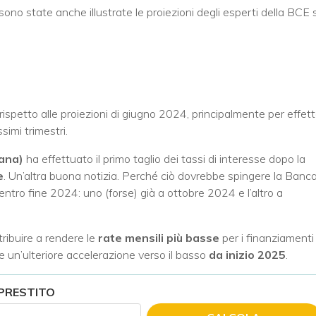
 sono state anche illustrate le proiezioni degli esperti della BCE 
rispetto alle proiezioni di giugno 2024, principalmente per effet
imi trimestri.
ana)
ha effettuato il primo taglio dei tassi di interesse dopo la
e
. Un’altra buona notizia. Perché ciò dovrebbe spingere la Banc
entro fine 2024: uno (forse) già a ottobre 2024 e l’altro a
tribuire a rendere le
rate mensili più basse
per i finanziamenti
 un’ulteriore accelerazione verso il basso
da inizio 2025
.
 PRESTITO