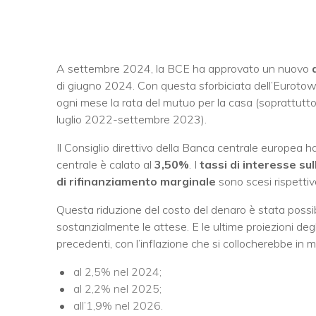
A settembre 2024, la BCE ha approvato un nuovo
di giugno 2024. Con questa sforbiciata dell’Eurotower
ogni mese la rata del mutuo per la casa (soprattutto a 
luglio 2022-settembre 2023).
Il Consiglio direttivo della Banca centrale europea ha 
centrale è calato al
3,50%
. I
tassi di interesse sul
di rifinanziamento marginale
sono scesi rispetti
Questa riduzione del costo del denaro è stata possibil
sostanzialmente le attese. E le ultime proiezioni deg
precedenti, con l’inflazione che si collocherebbe in m
al 2,5% nel 2024;
al 2,2% nel 2025;
all’1,9% nel 2026.