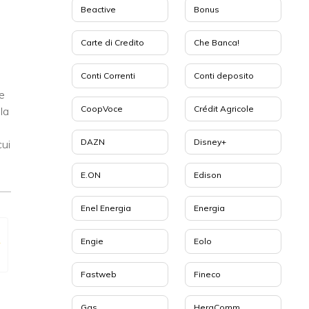
Beactive
Bonus
Carte di Credito
Che Banca!
Conti Correnti
Conti deposito
e
CoopVoce
Crédit Agricole
la
i
DAZN
Disney+
cui
E.ON
Edison
Enel Energia
Energia
»
Engie
Eolo
Fastweb
Fineco
Gas
HeraComm