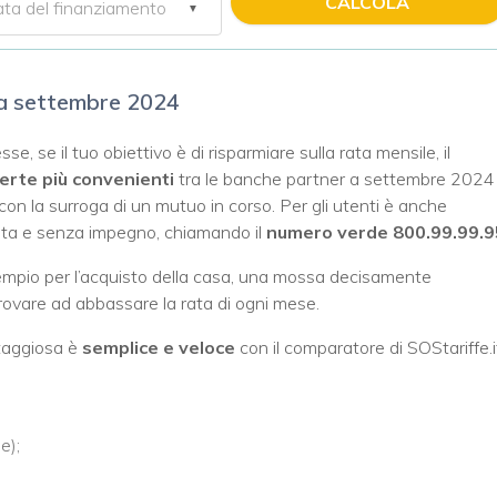
CALCOLA
 a settembre 2024
se, se il tuo obiettivo è di risparmiare sulla rata mensile, il
erte più convenienti
tra le banche partner a settembre 2024
n la surroga di un mutuo in corso. Per gli utenti è anche
tuita e senza impegno, chiamando il
numero verde 800.99.99.9
empio per l’acquisto della casa, una mossa decisamente
rovare ad abbassare la rata di ogni mese.
ntaggiosa è
semplice e veloce
con il comparatore di SOStariffe.i
e);