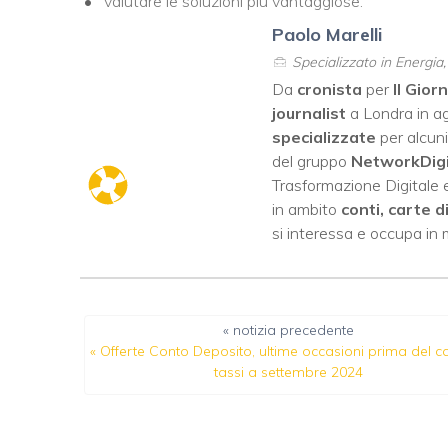
valutare le soluzioni più vantaggiose.
Paolo Marelli
Specializzato in Energia
Da
cronista
per
Il Gior
journalist
a Londra in ag
specializzate
per alcuni
del gruppo
NetworkDig
Trasformazione Digitale e
in ambito
conti, carte d
si interessa e occupa in
« notizia precedente
«
Offerte Conto Deposito, ultime occasioni prima del ca
tassi a settembre 2024