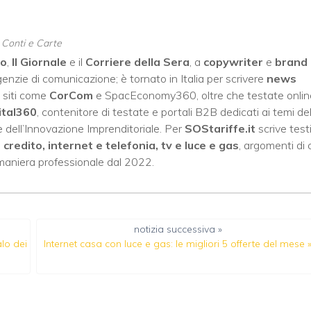
, Conti e Carte
no
,
Il Giornale
e il
Corriere della Sera
, a
copywriter
e
brand
enzie di comunicazione; è tornato in Italia per scrivere
news
 siti come
CorCom
e SpacEconomy360, oltre che testate onlin
ital360
, contenitore di testate e portali B2B dedicati ai temi del
 dell’Innovazione Imprenditoriale. Per
SOStariffe.it
scrive test
i credito, internet e telefonia, tv e luce e gas
, argomenti di 
 maniera professionale dal 2022.
notizia successiva »
lo dei
Internet casa con luce e gas: le migliori 5 offerte del mese