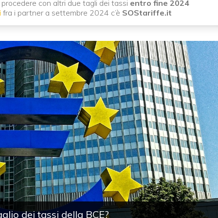
procedere con altri due tagli dei tassi
entro fine 2024
i
fra i partner a settembre 2024 c’è
SOStariffe.it
glio dei tassi della BCE?