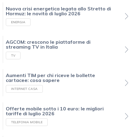
Nuova crisi energetica legata allo Stretto di
Hormuz: le novità di luglio 2026
ENERGIA
AGCOM: crescono le piattaforme di
streaming TV in Italia
TV
Aumenti TIM per chi riceve le bollette
cartacee: cosa sapere
INTERNET CASA
Offerte mobile sotto i 10 euro: le migliori
tariffe di luglio 2026
TELEFONIA MOBILE