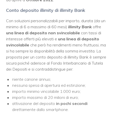
Conto deposito illimity di illimity Bank
Con soluzioni personalizzabili per importo, durata (da un
minimo di 6 a massimo di 60 mesi)
illimity Bank
offre
una linea di deposito non svincolabile
con tassi di
interesse offerti più elevati e
una linea di deposito
svincolabile
che però ha rendimenti meno fruttuosi, ma
si ha sempre la disponibilità della somma investita. La
proposta per un conto deposito di illimity Bank è sempre
sicura poiché aderisce al Fondo Interbancario di Tutela
dei Depositi e si contraddistingue per:
niente canone annuo;
nessuna spesa di apertura ed estinzione;
importo minimo vincolabile 1.000 euro;
importo massimo di 20 milioni di euro;
attivazione del deposito
in pochi secondi
direttamente dallo smartphone.