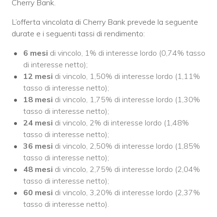
Cherry Bank.
L’offerta vincolata di Cherry Bank prevede la seguente
durate e i seguenti tassi di rendimento:
6 mesi
di vincolo, 1% di interesse lordo (0,74% tasso
di interesse netto);
12 mesi
di vincolo, 1,50% di interesse lordo (1,11%
tasso di interesse netto);
18 mesi
di vincolo, 1,75% di interesse lordo (1,30%
tasso di interesse netto);
24 mesi
di vincolo, 2% di interesse lordo (1,48%
tasso di interesse netto);
36 mesi
di vincolo, 2,50% di interesse lordo (1,85%
tasso di interesse netto);
48 mesi
di vincolo, 2,75% di interesse lordo (2,04%
tasso di interesse netto);
60 mesi
di vincolo, 3,20% di interesse lordo (2,37%
tasso di interesse netto).