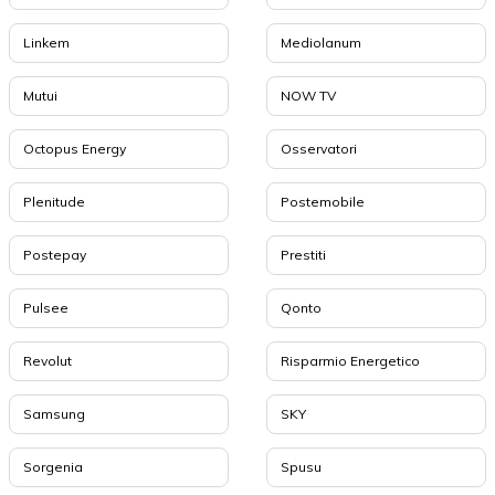
Linkem
Mediolanum
Mutui
NOW TV
Octopus Energy
Osservatori
Plenitude
Postemobile
Postepay
Prestiti
Pulsee
Qonto
Revolut
Risparmio Energetico
Samsung
SKY
Sorgenia
Spusu