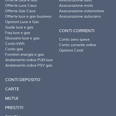
Offerte Luce e Gas
Assicurazione auto
Offerte Luce Casa
Assicurazione moto
Offerte Gas Casa
Assicurazione ciclomotore
Offerte luce e gas business
Assicurazione autocarro
Opinioni Luce e Gas
Guide luce e gas
CONTI CORRENTI
Faq luce e gas
Glossario luce e gas
Conto zero spese
Costo kWh
Conto corrente online
Costo gas
Opinioni Conti
Fornitori energia e gas
Andamento indice PUN luce
Andamento indice PSV gas
CONTI DEPOSITO
CARTE
MUTUI
PRESTITI