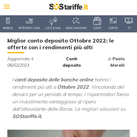
MOBILE
INTERNET CASA
LUCE E GAS
ASSICURAZIONI
CONTI
CARTE
TV
Miglior conto deposito Ottobre 2022: le
offerte con i rendimenti più alti
Aggiornato il
Conti
di
Paolo
06/02/2023
deposito
Marelli
I
conti deposito delle banche online
hanno i
rendimenti più alti a
Ottobre 2022
. Vincolando del
denaro per un periodo di tempo, i risparmiatori fanno
un investimento vantaggioso al riparo
dall'ottovolante delle Borse. Le migliori soluzioni su
SOStariffe.it.