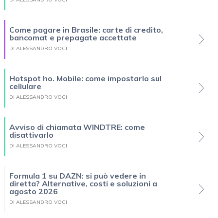
Come pagare in Brasile: carte di credito,
bancomat e prepagate accettate
DI ALESSANDRO VOCI
Hotspot ho. Mobile: come impostarlo sul
cellulare
DI ALESSANDRO VOCI
Avviso di chiamata WINDTRE: come
disattivarlo
DI ALESSANDRO VOCI
Formula 1 su DAZN: si può vedere in
diretta? Alternative, costi e soluzioni a
agosto 2026
DI ALESSANDRO VOCI