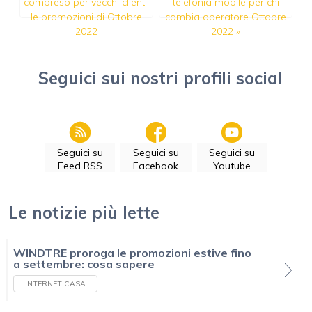
compreso per vecchi clienti:
telefonia mobile per chi
le promozioni di Ottobre
cambia operatore Ottobre
2022
2022
»
Seguici sui nostri profili social
Seguici su
Seguici su
Seguici su
Feed RSS
Facebook
Youtube
Le notizie più lette
WINDTRE proroga le promozioni estive fino
a settembre: cosa sapere
INTERNET CASA