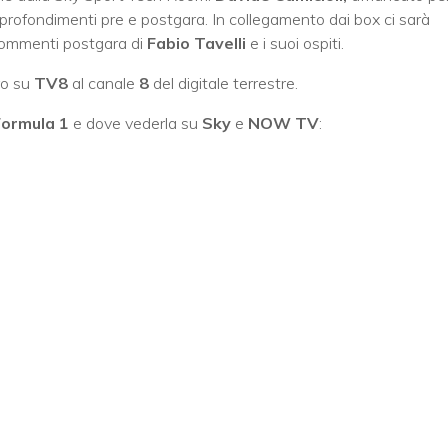
profondimenti pre e postgara. In collegamento dai box ci sarà
commenti postgara di
Fabio Tavelli
e i suoi ospiti.
ro su
TV8
al canale
8
del digitale terrestre.
Formula 1
e dove vederla su
Sky
e
NOW TV
: