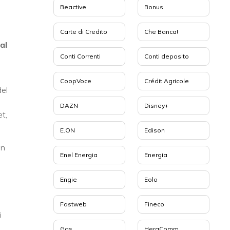
Beactive
Bonus
Carte di Credito
Che Banca!
al
Conti Correnti
Conti deposito
CoopVoce
Crédit Agricole
del
DAZN
Disney+
et,
E.ON
Edison
in
Enel Energia
Energia
Engie
Eolo
Fastweb
Fineco
i
Gas
HeraComm