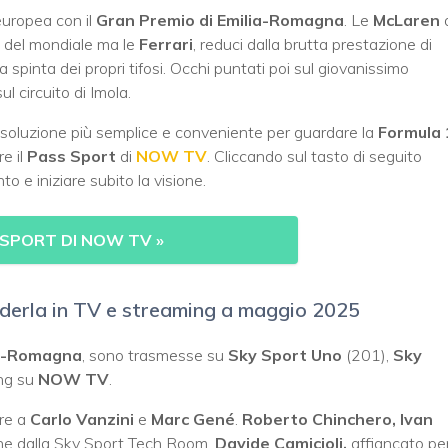
 europea con il
Gran Premio di Emilia-Romagna
. Le
McLaren
d
a del mondiale ma le
Ferrari
, reduci dalla brutta prestazione di
 spinta dei propri tifosi. Occhi puntati poi sul giovanissimo
l circuito di Imola.
a soluzione più semplice e conveniente per guardare la
Formula 
re il
Pass Sport
di
NOW TV
. Cliccando sul tasto di seguito
o e iniziare subito la visione.
 SPORT DI NOW TV
»
derla in TV e streaming a maggio 2025
ia-Romagna
, sono trasmesse su
Sky Sport Uno
(201),
Sky
ing su
NOW TV
.
pre a
Carlo Vanzini
e
Marc Gené
.
Roberto Chinchero, Ivan
iche dalla Sky Sport Tech Room.
Davide Camicioli,
affiancato pe