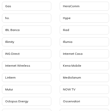
Gas
HeraComm
ho.
Hype
IBL Banca
Iliad
Illimity
Illumia
ING Direct
Internet Casa
Internet Wireless
Kena Mobile
Linkem
Mediolanum
Mutui
NOW TV
Octopus Energy
Osservatori