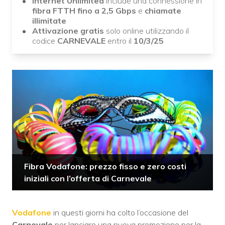
Internet Unlimited
include una connessione in
fibra FTTH fino a 2,5 Gbps
e
chiamate
illimitate
Attivazione gratis
solo online utilizzando il
codice
CARNEVALE
entro il
10/3/25
Fibra Vodafone: prezzo fisso e zero costi
iniziali con l’offerta di Carnevale
Vodafone
in questi giorni ha colto l’occasione del
Carnevale
per lanciare una nuova promozione per la