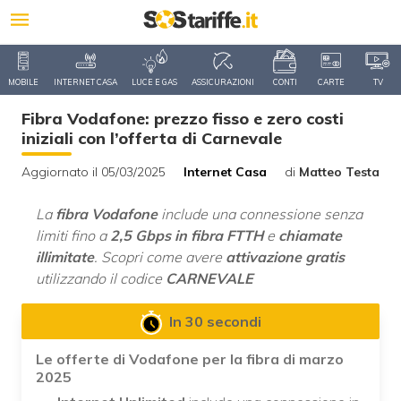
MOBILE
INTERNET CASA
LUCE E GAS
ASSICURAZIONI
CONTI
CARTE
TV
Fibra Vodafone: prezzo fisso e zero costi
iniziali con l’offerta di Carnevale
Aggiornato il 05/03/2025
Internet Casa
di
Matteo Testa
La
fibra Vodafone
include una connessione senza
limiti fino a
2,5 Gbps in fibra FTTH
e
chiamate
illimitate
. Scopri come avere
attivazione gratis
utilizzando il codice
CARNEVALE
In 30 secondi
Le offerte di Vodafone per la fibra di marzo
2025