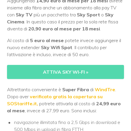
Aggiungendo
14,90 euro al mese per 18 mesi
avrete
insieme alla fibra anche un abbonamento alla pay TV
con
Sky TV
più un pacchetto tra
Sky Sport
o
Sky
Cinema
. In questo caso il prezzo per la sola rete fissa
diventa di
20,90 euro al mese per 18 mesi
.
Al costo di
5 euro al mese
potete invece aggiungere il
nuovo extender
Sky Wifi Spot
. Il contributo per
l’attivazione è incluso, invece di 50 euro.
ATTIVA SKY WI-FI
»
Altrettanto conveniente è
Super Fibra
di
WindTre
.
Dopo aver
verificato gratis la copertura su
SOStariffe.it,
potrete attivarla al costo di
24,99 euro
al mese
, invece di 27,99 euro. Sono inclusi:
navigazione illimitata fino a 2,5 Gbps in download e
500 Mbps in upload in fibra FTTH