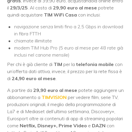
gratis
, invece di 39,90 euro, acquistandola online entro
il
29/3/25
. Al costo di
29,90 euro al mese
potrete
quindi acquistare
TIM WiFi Casa
con inclusi:
navigazione senza limiti fino a 2,5 Gbps in download
in fibra FTTH
chiamate illimitate
modem TIM Hub Pro (5 euro al mese per 48 rate già
inclusi nel canone mensile)
Per chi è già cliente di
TIM
per la
telefonia mobile
con
un’offerta dati attiva, invece, il prezzo per la rete fissa è
di
24,90 euro al mese
.
A partire da
29,90 euro al mese
potete aggiungere un
abbonamento a
TIMVISION
per vedere film, serie TV,
produzioni originali, il meglio della programmazione di
La7 e di Mediaset dell’ultima settimana, Discovery+,
Eurosport oltre ai contenuti di app di streaming popolari
come
Netflix, Disney+, Prime Video
e
DAZN
con