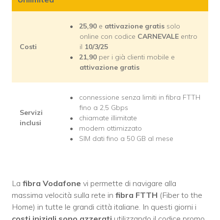
25,90
e
attivazione gratis
solo
online con codice
CARNEVALE
entro
Costi
il
10/3/25
21,90
per i già clienti mobile e
attivazione gratis
connessione senza limiti in fibra FTTH
fino a 2,5 Gbps
Servizi
chiamate illimitate
inclusi
modem ottimizzato
SIM dati fino a 50 GB al mese
La
fibra Vodafone
vi permette di navigare alla
massima velocità sulla rete in
fibra FTTH
(Fiber to the
Home) in tutte le grandi città italiane. In questi giorni i
costi iniziali sono azzerati
utilizzando il codice promo.