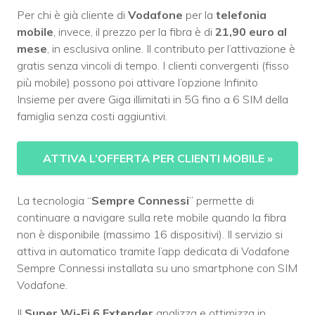
Per chi è già cliente di
Vodafone
per la
telefonia
mobile
, invece, il prezzo per la fibra è di
21,90 euro al
mese
, in esclusiva online. Il contributo per l’attivazione è
gratis senza vincoli di tempo. I clienti convergenti (fisso
più mobile) possono poi attivare l’opzione Infinito
Insieme per avere Giga illimitati in 5G fino a 6 SIM della
famiglia senza costi aggiuntivi.
ATTIVA L’OFFERTA PER CLIENTI MOBILE
»
La tecnologia “
Sempre Connessi
” permette di
continuare a navigare sulla rete mobile quando la fibra
non è disponibile (massimo 16 dispositivi). Il servizio si
attiva in automatico tramite l’app dedicata di Vodafone
Sempre Connessi installata su uno smartphone con SIM
Vodafone.
Il
Super Wi-Fi 6 Extender
analizza e ottimizza in