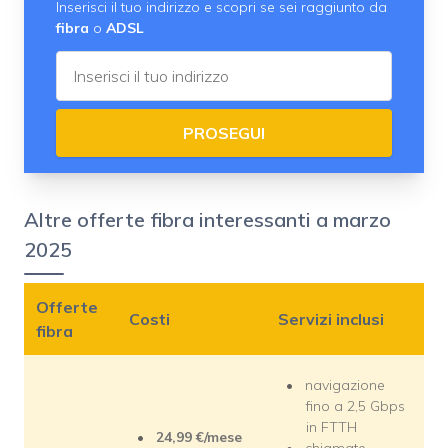
Inserisci il tuo indirizzo e scopri se sei raggiunto da
fibra
o
ADSL
PROSEGUI
Altre offerte fibra interessanti a marzo
2025
Offerte
Costi
Servizi inclusi
fibra
navigazione
fino a 2,5 Gbps
in FTTH
24,99 €/mese
chiamate