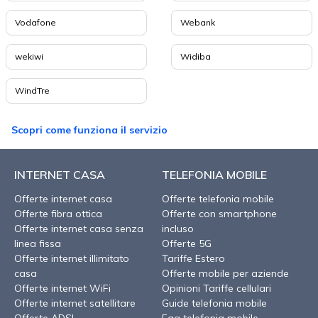
Vodafone
Webank
wekiwi
Widiba
WindTre
Scopri come funziona il servizio
INTERNET CASA
TELEFONIA MOBILE
Offerte internet casa
Offerte telefonia mobile
Offerte fibra ottica
Offerte con smartphone
Offerte internet casa senza
incluso
linea fissa
Offerte 5G
Offerte internet illimitato
Tariffe Estero
casa
Offerte mobile per aziende
Offerte internet WiFi
Opinioni Tariffe cellulari
Offerte internet satellitare
Guide telefonia mobile
Offerte ADSL
Faq telefonia mobile