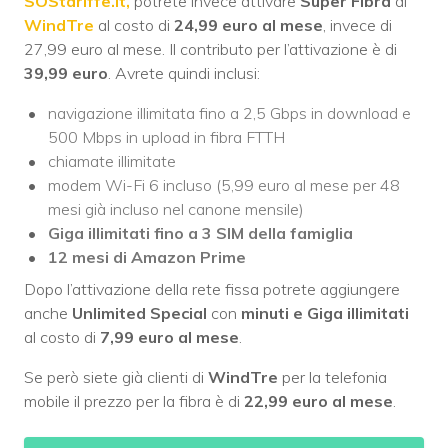
SOStariffe.it,
potrete invece attivare
Super Fibra
di
WindTre
al costo di
24,99 euro al mese
, invece di
27,99 euro al mese. Il contributo per l’attivazione è di
39,99 euro
. Avrete quindi inclusi:
navigazione illimitata fino a 2,5 Gbps in download e
500 Mbps in upload in fibra FTTH
chiamate illimitate
modem Wi-Fi 6 incluso (5,99 euro al mese per 48
mesi già incluso nel canone mensile)
Giga illimitati fino a 3 SIM della famiglia
12 mesi di Amazon Prime
Dopo l’attivazione della rete fissa potrete aggiungere
anche
Unlimited Special
con
minuti e Giga illimitati
al costo di
7,99 euro al mese
.
Se però siete già clienti di
WindTre
per la telefonia
mobile il prezzo per la fibra è di
22,99 euro al mese
.