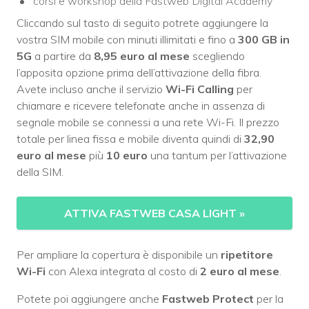
corsi e workshop della Fastweb Digital Academy
Cliccando sul tasto di seguito potrete aggiungere la
vostra SIM mobile con minuti illimitati e fino a
300 GB in
5G
a partire da
8,95 euro al mese
scegliendo
l’apposita opzione prima dell’attivazione della fibra.
Avete incluso anche il servizio
Wi-Fi Calling
per
chiamare e ricevere telefonate anche in assenza di
segnale mobile se connessi a una rete Wi-Fi. Il prezzo
totale per linea fissa e mobile diventa quindi di
32,90
euro al mese
più
10 euro
una tantum per l’attivazione
della SIM.
ATTIVA FASTWEB CASA LIGHT
»
Per ampliare la copertura è disponibile un
ripetitore
Wi-Fi
con Alexa integrata al costo di
2 euro al mese
.
Potete poi aggiungere anche
Fastweb Protect
per la