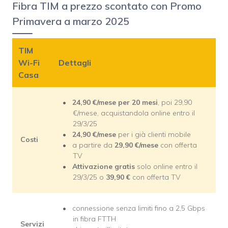
Fibra TIM a prezzo scontato con Promo
Primavera a marzo 2025
TIM
Wi-Fi
Dettagli
Casa
24,90
€
/mese per 20 mesi
, poi 29,90
€/mese, acquistandola online entro il
29/3/25
24,90
€
/mese
per i già clienti mobile
Costi
a partire da
29,90
€
/mese
con offerta
TV
Attivazione gratis
solo online entro il
29/3/25 o
39,90
€
con offerta TV
connessione senza limiti fino a 2,5 Gbps
in fibra FTTH
Servizi