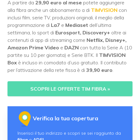
A partire da
29,90 euro al mese
potete aggiungere
alla fibra anche un abbonamento a di
TIMVISION
con
inclusi film, serie TV, produzioni originali, il meglio della
programmazione di
La7
e
Mediaset
dell’ultima
settimana, lo sport di
Eurosport, Discovery+
oltre ai
contenuti di app di streaming come
Netflix, Disney+,
Amazon Prime Video
e
DAZN
con tutta la Serie A (10
partite su 10 per giornata) e Serie BTK. Il
TIMVISION
Box
è incluso in comodato d’uso gratuito. Il contributo
per l’attivazione della rete fissa è di
39,90 euro
.
SCOPRI LE OFFERTE TIM FIBRA
»
Verifica la tua copertura
Inserisci il tuo indirizzo e scopri se sei raggiunto da
fibra
o
ADSL