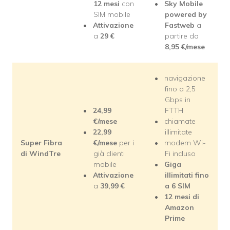
12 mesi
con
Sky Mobile
SIM mobile
powered by
Attivazione
Fastweb
a
a
29 €
partire da
8,95
€/mese
navigazione
fino a 2,5
Gbps in
24,99
FTTH
€/mese
chiamate
22,99
illimitate
Super Fibra
€/mese
per i
modem Wi-
di WindTre
già clienti
Fi incluso
mobile
Giga
Attivazione
illimitati fino
a
39,99 €
a 6 SIM
12 mesi di
Amazon
Prime