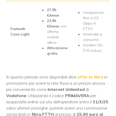
27,95
navigazione
€/mese
fino a 2,5
23,95
Gbps in
€/mese
con
Fastweb
FTTH
offerta
Casa Light
chiamate a
mobile
consumo
attiva
modem Wi-
Attivazione
Fi 6 incluso
gratis
In questo periodo sono disponibili altre
offerte fibra
in
promozione per avere la rete fissa a un prezzo ancora
più conveniente come
Internet Unlimited
di
Vodafone
. Utilizzando il codice
PRIMAVERA
per
acquistarla online sul sito dell’operatore entro il
31/3/25
,
salvo ulteriori proroghe, potrete avere una connessione
senza limiti in
fibra FTTH
al prezzo di
25,90 euro al