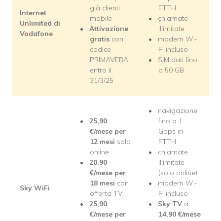
già clienti
FTTH
Internet
mobile
chiamate
Unlimited di
Attivazione
illimitate
Vodafone
gratis
con
modem Wi-
codice
Fi incluso
PRIMAVERA
SIM dati fino
entro il
a 50 GB
31/3/25
navigazione
25,90
fino a 1
€/mese per
Gbps in
12 mesi
solo
FTTH
online
chiamate
20,90
illimitate
€/mese per
(solo online)
18 mesi
con
modem Wi-
Sky WiFi
offerta TV
Fi incluso
25,90
Sky TV
a
€/mese per
14,90
€/mese