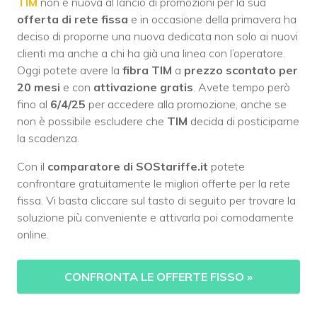
TIM
non è nuova al lancio di promozioni per la sua
offerta di rete fissa
e in occasione della primavera ha
deciso di proporne una nuova dedicata non solo ai nuovi
clienti ma anche a chi ha già una linea con l’operatore.
Oggi potete avere la
fibra TIM
a
prezzo scontato per
20 mesi
e con
attivazione gratis
. Avete tempo però
fino al
6/4/25
per accedere alla promozione, anche se
non è possibile escludere che
TIM
decida di posticiparne
la scadenza.
Con il
comparatore di SOStariffe.it
potete
confrontare gratuitamente le migliori offerte per la rete
fissa. Vi basta cliccare sul tasto di seguito per trovare la
soluzione più conveniente e attivarla poi comodamente
online.
CONFRONTA LE OFFERTE FISSO
»