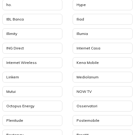
ho.
Hype
IBL Banca
Iliad
Illimity
Illumia
ING Direct
Internet Casa
Internet Wireless
Kena Mobile
Linkem
Mediolanum
Mutui
NOW TV
Octopus Energy
Osservatori
Plenitude
Postemobile
Postepay
Prestiti