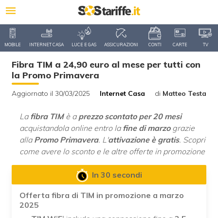
MOBILE
INTERNET CASA
LUCE E GAS
ASSICURAZIONI
CONTI
CARTE
TV
Fibra TIM a 24,90 euro al mese per tutti con
la Promo Primavera
Aggiornato il 30/03/2025
Internet Casa
di
Matteo Testa
La
fibra TIM
è a
prezzo scontato per 20 mesi
acquistandola online entro la
fine di marzo
grazie
alla
Promo Primavera
. L'
attivazione è gratis
. Scopri
come avere lo sconto e le altre offerte in promozione
In 30 secondi
Offerta fibra di TIM in promozione a marzo
2025