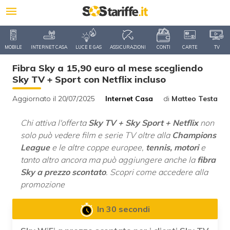
MOBILE
INTERNET CASA
LUCE E GAS
ASSICURAZIONI
CONTI
CARTE
TV
Fibra Sky a 15,90 euro al mese scegliendo
Sky TV + Sport con Netflix incluso
Aggiornato il 20/07/2025
Internet Casa
di
Matteo Testa
Chi attiva l'offerta
Sky TV + Sky Sport + Netflix
non
solo può vedere film e serie TV oltre alla
Champions
League
e le altre coppe europee,
tennis, motori
e
tanto altro ancora ma può aggiungere anche la
fibra
Sky a prezzo scontato
. Scopri come accedere alla
promozione
In 30 secondi