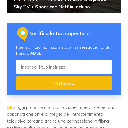
Sky TV + Sport con Netflix incluso
Verifica la tua copertura
Inserisci il tuo indirizzo e scopri se sei raggiunto da
fibra
o
ADSL
PROSEGUI
Sky
oggi propone una promozione imperdibile per suoi
abbonati che oltre al meglio dell’intrattenimento
televisivo cercano anche una connessione in
fibra
ottica
ad alte prestazioni a un prezzo ancora più