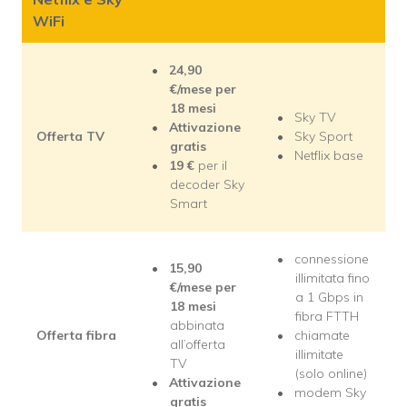
WiFi
24,90
€/mese per
18 mesi
Sky TV
Attivazione
Offerta TV
Sky Sport
gratis
Netflix base
19
€
per il
decoder Sky
Smart
connessione
15,90
illimitata fino
€/mese per
a 1 Gbps in
18 mesi
fibra FTTH
abbinata
Offerta fibra
chiamate
all’offerta
illimitate
TV
(solo online)
Attivazione
modem Sky
gratis