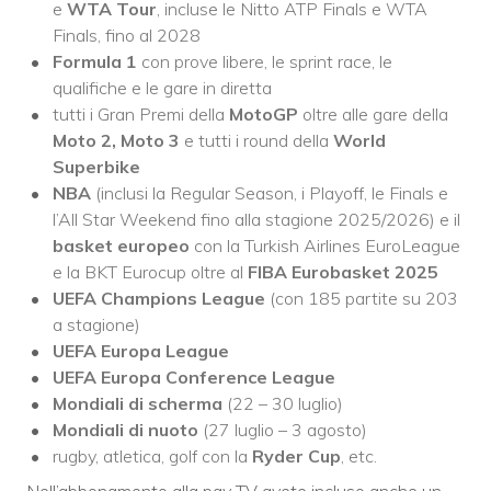
e
WTA Tour
, incluse le Nitto ATP Finals e WTA
Finals, fino al 2028
Formula 1
con prove libere, le sprint race, le
qualifiche e le gare in diretta
tutti i Gran Premi della
MotoGP
oltre alle gare della
Moto 2, Moto 3
e tutti i round della
World
Superbike
NBA
(inclusi la Regular Season, i Playoff, le Finals e
l’All Star Weekend fino alla stagione 2025/2026) e il
basket europeo
con la Turkish Airlines EuroLeague
e la BKT Eurocup oltre al
FIBA Eurobasket 2025
UEFA Champions League
(con 185 partite su 203
a stagione)
UEFA Europa League
UEFA Europa Conference League
Mondiali di scherma
(22 – 30 luglio)
Mondiali di nuoto
(27 luglio – 3 agosto)
rugby, atletica, golf con la
Ryder Cup
, etc.
Nell’abbonamento alla pay TV avete incluso anche un