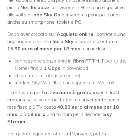
piano
Netflix base
con visione in HD su un dispositivo
alla volta e l’
app Sky Go
per vedere i principali canali
anche su smartphone, tablet e PC.
Dopo aver cliccato su “
Acquista online
” potrete quindi
aggiungere anche la
fibra Sky
al prezzo scontato di
15,90 euro al mese
per 18 mesi
con inclusi:
connessione senza limiti in
fibra FTTH
(Fiber to the
Home) fino a
1 Gbps
in download
chiamate illimitate (solo online)
modem Sky Wifi HUB con supporto al Wi-Fi 6
Il contributo per l’
attivazione è gratis
, invece di 49
euro, in esclusiva online. L’offerta convergente per la
rete fissa più TV costa
40,80 euro al mese per 18
mesi
più
19 euro
una tantum per il decoder
Sky
Stream
.
Per quanto riguarda l’offerta TV, invece, potete