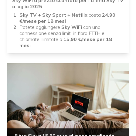
Sky WiFi a prezzo scontato per i clienti Sky TV
a luglio 2025
Sky TV + Sky Sport + Netflix
costa
24,90
€/mese per 18 mesi
Potete aggiungere
Sky WiFi
con una
connessione senza limiti in fibra FTTH e
chiamate illimitate a
15,90
€/mese per 18
mesi
Fibra Sky a 15,90 euro al mese scegliendo