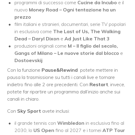
programmi di successo come
Cucine da Incubo
e il
nuovo
Money Road – Ogni tentazione ha un
prezzo
film italiani e stranieri, documentari, serie TV popolari
in esclusiva come
The Last of Us, The Walking
Dead – Daryl Dixon
e
Ad Just Like That 3
produzioni originali come
M – Il figlio del secolo,
Gangs of Milano – Le nuove storie dal blocco
e
Dostoevskij
Con la funzione
Pause&Rewind
potete mettere in
pausa la trasmissione su tutti i canali live e tornare
indietro fino alle 2 ore precedenti. Con
Restart
, invece,
potete far ripartire un programma dall’inizio anche sui
canali in chiaro.
Con
Sky Sport
avete inclusi:
il grande tennis con
Wimbledon
in esclusiva fino al
2030, lo
US Open
fino al 2027 e i tornei
ATP Tour