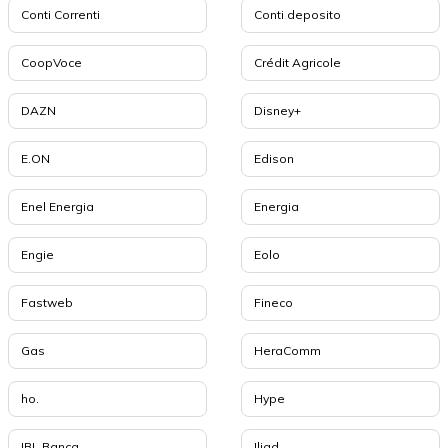
Conti Correnti
Conti deposito
CoopVoce
Crédit Agricole
DAZN
Disney+
E.ON
Edison
Enel Energia
Energia
Engie
Eolo
Fastweb
Fineco
Gas
HeraComm
ho.
Hype
IBL Banca
Iliad