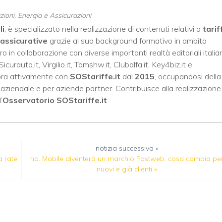
ioni, Energia e Assicurazioni
li
, è specializzato nella realizzazione di contenuti relativi a
tarif
assicurative
grazie al suo background formativo in ambito
oro in collaborazione con diverse importanti realtà editoriali italia
Sicurauto.it
,
Virgilio.it
,
Tomshw.it
,
Clubalfa.it
,
Key4biz.it
e
bora attivamente con
SOStariffe.it
dal
2015
, occupandosi della
to aziendale e per aziende partner. Contribuisce alla realizzazione
’
Osservatorio SOStariffe.it
notizia successiva »
a rate
ho. Mobile diventerà un marchio Fastweb: cosa cambia pe
nuovi e già clienti
»