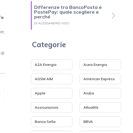
Differenze tra BancoPosta e
PostePay: quale scegliere e
perché
fe
DI ALESSANDRO VOCI
ne,
Categorie
 di
A2A Energia
Acea Energia
AGSM AIM
American Express
Apple
Aruba
r
Assicurazioni
Attualità
Banca Sella
BBVA