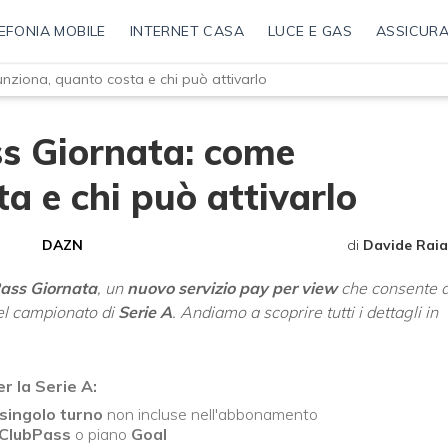
EFONIA MOBILE
INTERNET CASA
LUCE E GAS
ASSICURA
nziona, quanto costa e chi può attivarlo
ss Giornata: come
a e chi può attivarlo
DAZN
di
Davide Raia
ass
Giornata
, un
nuovo servizio pay per view
che consente d
del campionato di
Serie A
. Andiamo a scoprire tutti i dettagli in
r la Serie A:
 singolo turno
non incluse nell'abbonamento
ClubPass
o piano
Goal