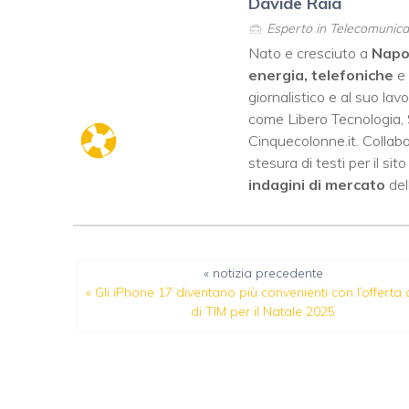
Davide Raia
Esperto in Telecomunicaz
Nato e cresciuto a
Napo
energia, telefoniche
e
giornalistico e al suo lav
come
Libero Tecnologia
,
Cinquecolonne.it
. Colla
stesura di testi per il si
indagini di mercato
dell
« notizia precedente
«
Gli iPhone 17 diventano più convenienti con l’offerta 
di TIM per il Natale 2025