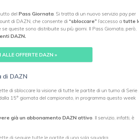
butto del
Pass
Giornata
. Si tratta di un nuovo servizio pay per
account di DAZN, che consente di
“sbloccare”
l’accesso a
tutte l
 se queste sono distribuite su più giorni. Il Pass Giornata, però,
lienti DAZN.
I ALLE OFFERTE DAZN
»
ta di DAZN
e di sbloccare la visione di tutte le partite di un turno di Serie
re dalla 15° giornata del campionato, in programma questo week
vere già un abbonamento DAZN attivo
. Il servizio, infatti, è
tte di seguire tutte le partite di una sola squadra