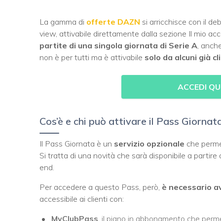
La gamma di
offerte DAZN
si arricchisce con il de
view, attivabile direttamente dalla sezione Il mio 
partite di una singola giornata di Serie A
, anche
non è per tutti ma è attivabile
solo da alcuni già c
ACCEDI QU
Cos’è e chi può attivare il Pass Giorna
Il Pass Giornata è un
servizio opzionale
che permett
Si tratta di una novità che sarà disponibile a parti
end.
Per accedere a questo Pass, però,
è necessario a
accessibile ai clienti con:
MyClubPass
, il piano in abbonamento che perme