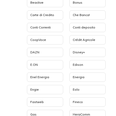
Beactive
Bonus
Carte di Credito
Che Banca!
Conti Correnti
Conti deposito
CoopVoce
Crédit Agricole
DAZN
Disney+
E.ON
Edison
Enel Energia
Energia
Engie
Eolo
Fastweb
Fineco
Gas
HeraComm