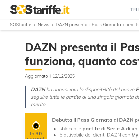
TEL
SOStariffe
News
DAZN presenta il Pass Giornata: come fu
DAZN presenta il Pa
funziona, quanto cost
Aggiornato il 12/12/2025
DAZN
ha annunciato la disponibilità del nuovo
P
seguire tutte le partite di una singola giornata 
merito.
Debutta il Pass Giornata di DAZN pe
sblocca le
partite di Serie A di un
In 30
è attivabile dai clienti DAZN con
My
secondi