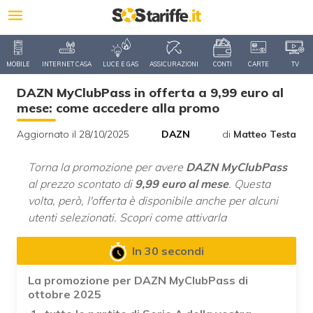
MOBILE
INTERNET CASA
LUCE E GAS
ASSICURAZIONI
CONTI
CARTE
TV
DAZN MyClubPass in offerta a 9,99 euro al
mese: come accedere alla promo
Aggiornato il 28/10/2025
DAZN
di
Matteo Testa
Torna la promozione per avere
DAZN MyClubPass
al prezzo scontato di
9,99 euro al mese
. Questa
volta, però, l'offerta è disponibile anche per alcuni
utenti selezionati. Scopri come attivarla
In 30 secondi
La promozione per DAZN MyClubPass di
ottobre 2025