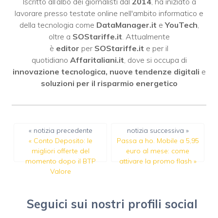
Iscritto all’albo dei giornalisti dal
2014
, ha iniziato a
lavorare presso testate online nell'ambito informatico e
della tecnologia come
DataManager.it
e
YouTech
,
oltre a
SOStariffe.it
. Attualmente
è
editor
per
SOStariffe.it
e per il
quotidiano
Affaritaliani.it
, dove si occupa di
innovazione tecnologica, nuove tendenze digitali
e
soluzioni per il risparmio energetico
« notizia precedente
notizia successiva »
«
Conto Deposito: le
Passa a ho. Mobile a 5,95
migliori offerte del
euro al mese: come
momento dopo il BTP
attivare la promo flash
»
Valore
Seguici sui nostri profili social