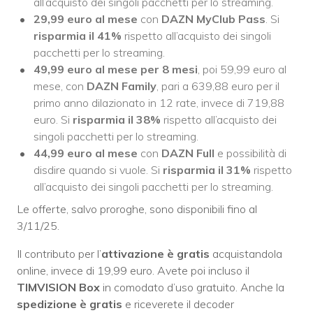
all’acquisto dei singoli pacchetti per lo streaming.
29,99 euro al mese
con
DAZN MyClub Pass
. Si
risparmia il 41%
rispetto all’acquisto dei singoli
pacchetti per lo streaming.
49,99
euro al mese per 8 mesi
, poi 59,99 euro al
mese, con
DAZN Family
, pari a 639,88 euro per il
primo anno dilazionato in 12 rate, invece di 719,88
euro. Si
risparmia il 38%
rispetto all’acquisto dei
singoli pacchetti per lo streaming.
44,99 euro al mese
con
DAZN Full
e possibilità di
disdire quando si vuole. Si
risparmia il 31%
rispetto
all’acquisto dei singoli pacchetti per lo streaming.
Le offerte, salvo proroghe, sono disponibili fino al
3/11/25.
Il contributo per l’
attivazione è gratis
acquistandola
online, invece di 19,99 euro. Avete poi incluso il
TIMVISION Box
in comodato d’uso gratuito. Anche la
spedizione è gratis
e riceverete il decoder