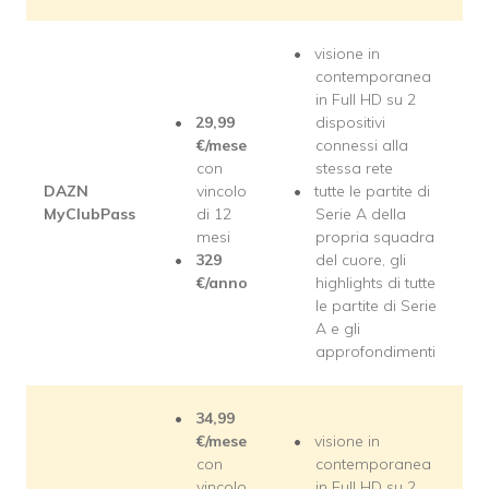
visione in
contemporanea
in Full HD su 2
29,99
dispositivi
€/mese
connessi alla
con
stessa rete
DAZN
vincolo
tutte le partite di
MyClubPass
di 12
Serie A della
mesi
propria squadra
329
del cuore, gli
€/anno
highlights di tutte
le partite di Serie
A e gli
approfondimenti
34,99
€/mese
visione in
con
contemporanea
vincolo
in Full HD su 2