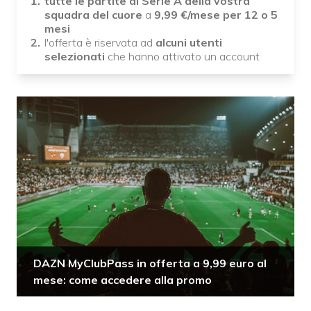
tutte le partite di Serie A della vostra
squadra del cuore
a
9,99
€/mese
per 12 o 5
mesi
l'offerta è riservata ad
alcuni utenti
selezionati
che hanno attivato un account
DAZN MyClubPass in offerta a 9,99 euro al
mese: come accedere alla promo