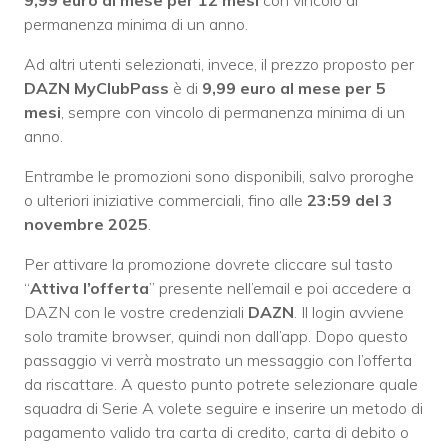
9,99 euro al mese per 12 mesi
con vincolo di
permanenza minima di un anno.
Ad altri utenti selezionati, invece, il prezzo proposto per
DAZN MyClubPass
è di
9,99 euro al mese per 5
mesi
, sempre con vincolo di permanenza minima di un
anno.
Entrambe le promozioni sono disponibili, salvo proroghe
o ulteriori iniziative commerciali, fino alle
23:59 del 3
novembre 2025
.
Per attivare la promozione dovrete cliccare sul tasto
“
Attiva l’offerta
” presente nell’email e poi accedere a
DAZN con le vostre credenziali
DAZN
. Il login avviene
solo tramite browser, quindi non dall’app. Dopo questo
passaggio vi verrà mostrato un messaggio con l’offerta
da riscattare. A questo punto potrete selezionare quale
squadra di Serie A volete seguire e inserire un metodo di
pagamento valido tra carta di credito, carta di debito o