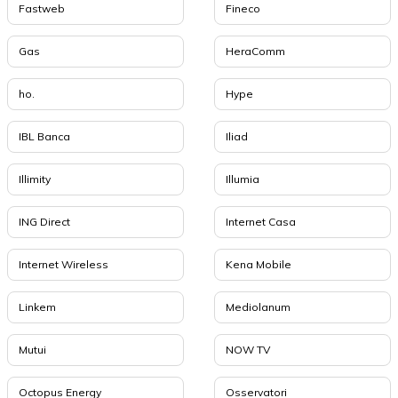
Fastweb
Fineco
Gas
HeraComm
ho.
Hype
IBL Banca
Iliad
Illimity
Illumia
ING Direct
Internet Casa
Internet Wireless
Kena Mobile
Linkem
Mediolanum
Mutui
NOW TV
Octopus Energy
Osservatori