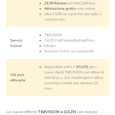
29,99
€/mese
con MyClubPass
Attivazione gratis
solo online
oltre il 50% di risparmio per tutto il
campionato
TIMVISION
Servizi
DAZN Full/Family/MyClubPass
inclusi
Infinity+
Amazon Prime con pubblicità
disponibile entro il
3/11/25
per i
nuovi clienti TIMVISION con attiva la
Chi può
rete fissa o che mantengono attiva
attivarla
una linea mobile per almeno 24
mesi
La nuova offerta
TIMVISION e DAZN
con incluso