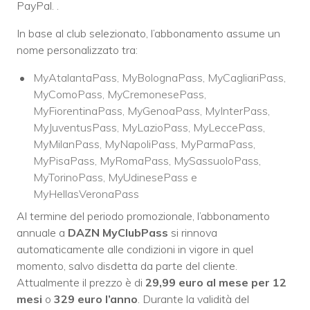
PayPal. .
In base al club selezionato, l’abbonamento assume un
nome personalizzato tra:
MyAtalantaPass, MyBolognaPass, MyCagliariPass,
MyComoPass, MyCremonesePass,
MyFiorentinaPass, MyGenoaPass, MyInterPass,
MyJuventusPass, MyLazioPass, MyLeccePass,
MyMilanPass, MyNapoliPass, MyParmaPass,
MyPisaPass, MyRomaPass, MySassuoloPass,
MyTorinoPass, MyUdinesePass e
MyHellasVeronaPass
Al termine del periodo promozionale, l’abbonamento
annuale a
DAZN MyClubPass
si rinnova
automaticamente alle condizioni in vigore in quel
momento, salvo disdetta da parte del cliente.
Attualmente il prezzo è di
29,99 euro al mese per 12
mesi
o
329 euro l’anno
. Durante la validità del