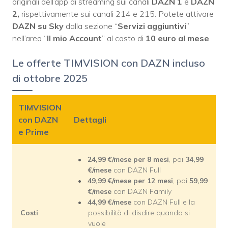
originali dell’app di streaming sui canali
DAZN 1
e
DAZN
2,
rispettivamente sui canali 214 e 215. Potete attivare
DAZN su Sky
dalla sezione “
Servizi aggiuntivi
”
nell’area “
Il mio Account
” al costo di
10 euro al mese
.
Le offerte TIMVISION con DAZN incluso
di ottobre 2025
TIMVISION
con DAZN
Dettagli
e Prime
24,99
€/mese per 8 mesi
, poi
34,99
€/mese
con DAZN Full
49,99
€/mese per 12 mesi
, poi
59,99
€/mese
con DAZN Family
44,99
€/mese
con DAZN Full e la
Costi
possibilità di disdire quando si
vuole