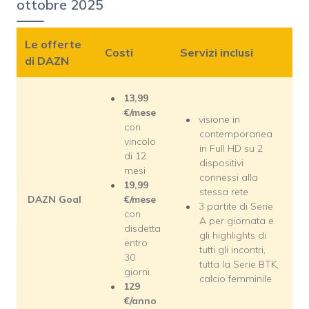
ottobre 2025
Le offerte
Costi
Servizi inclusi
di DAZN
13,99
€/mese
visione in
con
contemporanea
vincolo
in Full HD su 2
di 12
dispositivi
mesi
connessi alla
19,99
stessa rete
DAZN Goal
€/mese
3 partite di Serie
con
A per giornata e
disdetta
gli highlights di
entro
tutti gli incontri,
30
tutta la Serie BTK,
giorni
calcio femminile
129
€/anno