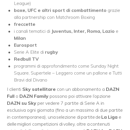
League)
boxe, UFC e altri sport di combattimento
grazie
alla partnership con Matchroom Boxing
freccette
i canali tematici di
Juventus, Inter, Roma, Lazio
e
Milan
Eurosport
Serie A Elite di
rugby
Redbull TV
programmi di approfondimento come Sunday Night
Square, Supertele – Leggero come un pallone e Tutti
Bravi dal Divano
I clienti
Sky satellitare
con un abbonamento a
DAZN
Full
o
DAZN Family
possono poi attivare l’opzione
DAZN su Sky
per vedere 7 partite di Serie A in
esclusiva ogni giornata (fino a un massimo di due partite
in contemporanea), una selezione di partite de
La Liga
e
delle migliori competizioni di volley, oltre a contenuti