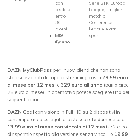
con
Serie BTK, Europa
disdetta
League, i migliori
entro
match di
30
Conference
giorni
League e altri
599
sport
€/anno
DAZN MyClubPass
per i nuovi clienti che non sono
stati selezionati dall’app di streaming costa
29,99 euro
al mese per 12 mesi
o
329 euro all’anno
(pari a circa
28 euro al mese). In alternativa potete scegliere uno dei
seguenti piani:
DAZN Goal
con visione in Full HD su 2 dispositivi in
contemporanea collegati alla stessa rete domestica a
13,99 euro al mese con vincolo di 12 mesi
(72 euro
di risparmio rispetto alla versione senza vincoli) o
19,99