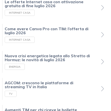
Le offerte Internet casa con attivazione
gratuita di fine luglio 2026
INTERNET CASA
Come avere Canva Pro con TIM: l’offerta di
luglio 2026
INTERNET CASA
Nuova crisi energetica legata allo Stretto di
Hormuz: le novità di luglio 2026
ENERGIA
AGCOM: crescono le piattaforme di
streaming TV in Italia
TV
Aumenti TIM per chi riceve le bollette