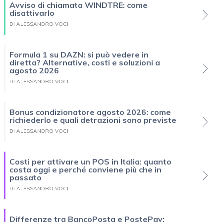
Avviso di chiamata WINDTRE: come
disattivarlo
DI ALESSANDRO VOCI
Formula 1 su DAZN: si può vedere in
diretta? Alternative, costi e soluzioni a
agosto 2026
DI ALESSANDRO VOCI
Bonus condizionatore agosto 2026: come
richiederlo e quali detrazioni sono previste
DI ALESSANDRO VOCI
Costi per attivare un POS in Italia: quanto
costa oggi e perché conviene più che in
passato
DI ALESSANDRO VOCI
Differenze tra BancoPosta e PostePay: