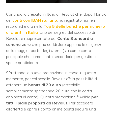
Continua la crescita in Italia di Revolut che, dopo il lancio
dei
conti con IBAN italiano
, ha registrato numeri
record ed è ora nella
Top 5 delle banche per numero
di clienti in Italia
. Uno dei segreti del successo di
Revolut è rappresentato dal
Conto Standard a
canone zero
che può soddisfare appieno le esigenze
della maggior parte degli utenti (sia come conto
principale che come conto secondario per gestire le
spese quotidiane).
Sfruttando la nuova promozione in corso in questo
momento, per chi sceglie Revolut c’è la possibilità di
ottenere un
bonus di 20 euro
(ottenibile
semplicemente spendendo 20 euro con la carta
abbinata al conto). Questa promozione è valida
per
tutti i piani proposti da Revolut
. Per accedere
all’offerta e aprire il conto online basta seguire una