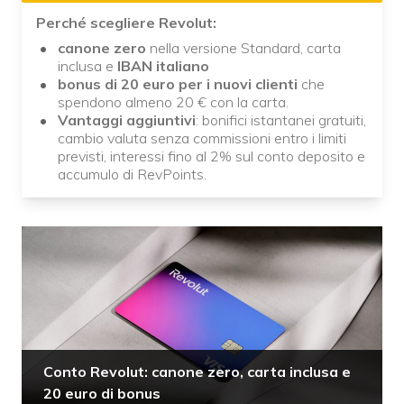
Perché scegliere Revolut:
canone zero
nella versione Standard, carta
inclusa e
IBAN italiano
bonus di 20 euro per i nuovi clienti
che
spendono almeno 20 € con la carta.
Vantaggi
aggiuntivi
: bonifici istantanei gratuiti,
cambio valuta senza commissioni entro i limiti
previsti, interessi fino al 2% sul conto deposito e
accumulo di RevPoints.
Conto Revolut: canone zero, carta inclusa e
20 euro di bonus