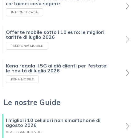
cartacee: cosa sapere
INTERNET CASA
Offerte mobile sotto i 10 euro: le migliori
tariffe di luglio 2026
TELEFONIA MOBILE
Kena regala il 5G ai già clienti per l'estate:
le novità di luglio 2026
KENA MOBILE
Le nostre Guide
I migliori 10 cellulari non smartphone di
agosto 2026
DI ALESSANDRO VOCI