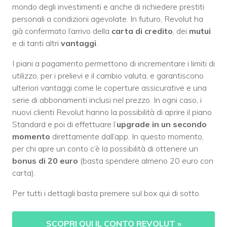
mondo degli investimenti e anche di richiedere prestiti
personali a condizioni agevolate. In futuro, Revolut ha
già confermato l’arrivo della
carta di credito
, dei
mutui
e di tanti altri
vantaggi
.
I piani a pagamento permettono di incrementare i limiti di
utilizzo, per i prelievi e il cambio valuta, e garantiscono
ulteriori vantaggi come le coperture assicurative e una
serie di abbonamenti inclusi nel prezzo. In ogni caso, i
nuovi clienti Revolut hanno la possibilità di aprire il piano
Standard e poi di effettuare l’
upgrade in un secondo
momento
direttamente dall’app. In questo momento,
per chi apre un conto c’è la possibilità di ottenere un
bonus di 20 euro
(basta spendere almeno 20 euro con
carta).
Per tutti i dettagli basta premere sul box qui di sotto.
SCOPRI QUI IL CONTO REVOLUT
»