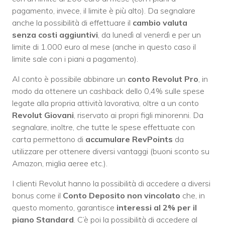
pagamento, invece, il limite è più alto). Da segnalare
anche la possibilità di effettuare il
cambio valuta
senza costi aggiuntivi
, da lunedì al venerdì e per un
limite di 1.000 euro al mese (anche in questo caso il
limite sale con i piani a pagamento).
Al conto è possibile abbinare un
conto Revolut Pro
, in
modo da ottenere un cashback dello 0,4% sulle spese
legate alla propria attività lavorativa, oltre a un conto
Revolut
Giovani
, riservato ai propri figli minorenni. Da
segnalare, inoltre, che tutte le spese effettuate con
carta permettono di
accumulare RevPoints
da
utilizzare per ottenere diversi vantaggi (buoni sconto su
Amazon, miglia aeree etc.).
I clienti Revolut hanno la possibilità di accedere a diversi
bonus come il
Conto Deposito non vincolato
che, in
questo momento, garantisce
interessi al 2% per il
piano Standard
. C’è poi la possibilità di accedere al