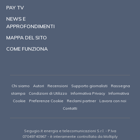
PAY TV
NEWS E
APPROFONDIMENTI
MAPPA DEL SITO
COME FUNZIONA
Chi siamo
Autori
Recensioni
Supporto giornalisti
Rassegna
stampa
Condizioni di Utilizzo
Informativa Privacy
Informativa
Cookie
Preferenze Cookie
Reclami partner
Lavora con noi
Contatti
Segugio.it energia e telecomunicazioni S.r.l.
- P.Iva
07049740967 -
è interamente controllata da Moltiply