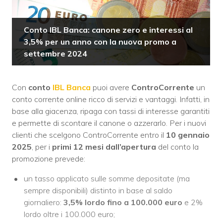
Conto IBL Banca: canone zero e interessi al
3,5% per un anno con la nuova promo a
settembre 2024
Con
conto
IBL Banca
puoi avere
ControCorrente
un
conto corrente online ricco di servizi e vantaggi. Infatti, in
base alla giacenza, ripaga con tassi di interesse garantiti
e permette di scontare il canone o azzerarlo. Per i nuovi
clienti che scelgono ControCorrente entro il
10 gennaio
2025
, per i
primi 12 mesi dall’apertura
del conto la
promozione prevede:
un tasso applicato sulle somme depositate (ma
sempre disponibili) distinto in base al saldo
giornaliero:
3,5% lordo fino a 100.000 euro
e 2%
lordo oltre i 100.000 euro;