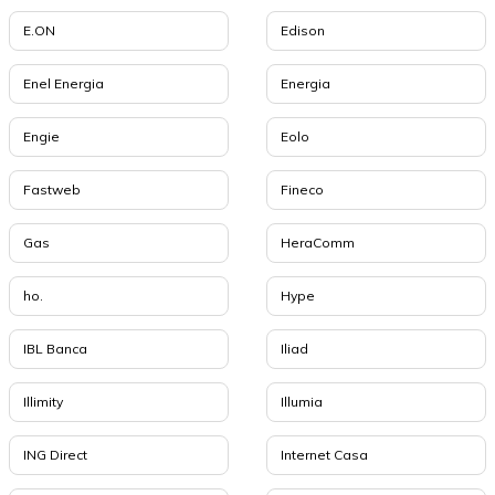
E.ON
Edison
Enel Energia
Energia
Engie
Eolo
Fastweb
Fineco
Gas
HeraComm
ho.
Hype
IBL Banca
Iliad
Illimity
Illumia
ING Direct
Internet Casa