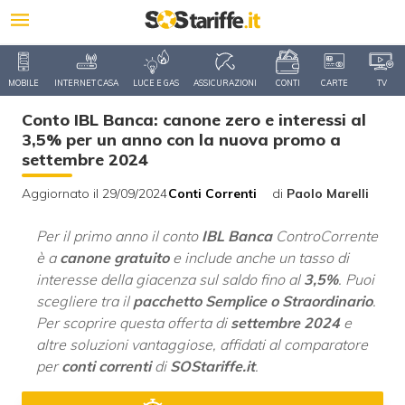
MOBILE
INTERNET CASA
LUCE E GAS
ASSICURAZIONI
CONTI
CARTE
TV
Conto IBL Banca: canone zero e interessi al
3,5% per un anno con la nuova promo a
settembre 2024
Aggiornato il 29/09/2024
Conti Correnti
di
Paolo Marelli
Per il primo anno il conto
IBL Banca
ControCorrente
è a
canone gratuito
e include anche un tasso di
interesse della giacenza sul saldo fino al
3,5%
. Puoi
scegliere tra il
pacchetto Semplice o Straordinario
.
Per scoprire questa offerta di
settembre 2024
e
altre soluzioni vantaggiose, affidati al comparatore
per
conti correnti
di
SOStariffe.it
.