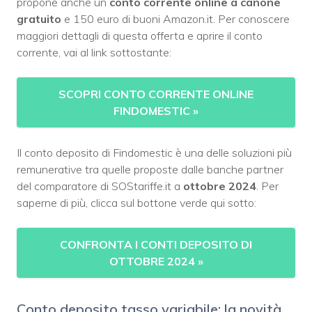
propone anche un
conto corrente online a canone
gratuito
e 150 euro di buoni Amazon.it. Per conoscere
maggiori dettagli di questa offerta e aprire il conto
corrente, vai al link sottostante:
SCOPRI CONTO CORRENTE ONLINE
FINDOMESTIC
»
Il conto deposito di Findomestic è una delle soluzioni più
remunerative tra quelle proposte dalle banche partner
del comparatore di SOStariffe.it a
ottobre 2024
. Per
saperne di più, clicca sul bottone verde qui sotto:
CONFRONTA I CONTI DEPOSITO DI
OTTOBRE 2024
»
Conto deposito tasso variabile: la novità