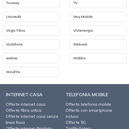
Tooway
TV
Unicredit
Very Mobile
Virgin Fibra
VIVIenergia
Vodafone
Webank
wekiwi
Widiba
WindTre
INTERNET CASA
TELEFONIA MOBILE
Offerte internet casa
Offerte telefonia mobile
Offerte fibra ottica
Offerte con smartphone
Offerte internet casa senza
incluso
linea fissa
Offerte 5G
Offerte internet illimitato
Tariffe Estero