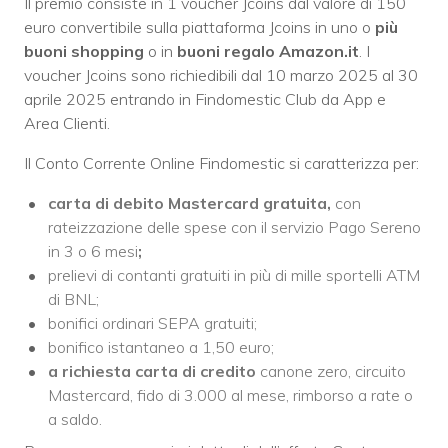
Il premio consiste in 1 voucher Jcoins dal valore di 150
euro convertibile sulla piattaforma Jcoins in uno o
più
buoni shopping
o in
buoni regalo Amazon.it
. I
voucher Jcoins sono richiedibili dal 10 marzo 2025 al 30
aprile 2025 entrando in Findomestic Club da App e
Area Clienti.
Il Conto Corrente Online Findomestic si caratterizza per:
carta di debito Mastercard gratuita,
con
rateizzazione delle spese con il servizio Pago Sereno
in 3 o 6 mesi
;
prelievi di contanti gratuiti in più di mille sportelli ATM
di BNL;
bonifici ordinari SEPA gratuiti;
bonifico istantaneo a 1,50 euro;
a richiesta carta di credito
canone zero, circuito
Mastercard, fido di 3.000 al mese, rimborso a rate o
a saldo.