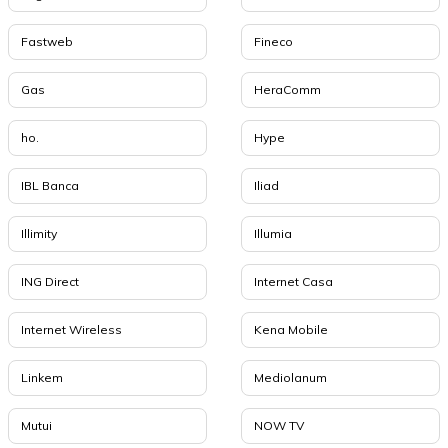
Fastweb
Fineco
Gas
HeraComm
ho.
Hype
IBL Banca
Iliad
Illimity
Illumia
ING Direct
Internet Casa
Internet Wireless
Kena Mobile
Linkem
Mediolanum
Mutui
NOW TV