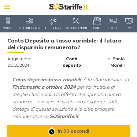
MOBILE
INTERNET CASA
LUCE E GAS
ASSICURAZIONI
CONTI
CARTE
TV
Conto Deposito a tasso variabile: il futuro
del risparmio remunerato?
Aggiornato il
Conti
di
Paolo
20/10/2024
deposito
Marelli
Conto deposito tasso variabile
è la sfida lanciata da
Findomestic a ottobre 2024
per far fruttare al
meglio i tuoi soldi. Un’offerta che apre una nuova
strada per investire in sicurezza i risparmi. Tutti i
dettagli di questa soluzione e le altre proposte
remunerative su
SOStariffe.it
.
In 30 secondi