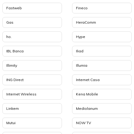
Fastweb
Fineco
Gas
HeraComm
ho.
Hype
IBL Banca
Iliad
Illimity
Illumia
ING Direct
Internet Casa
Internet Wireless
Kena Mobile
Linkem
Mediolanum
Mutui
NOW TV