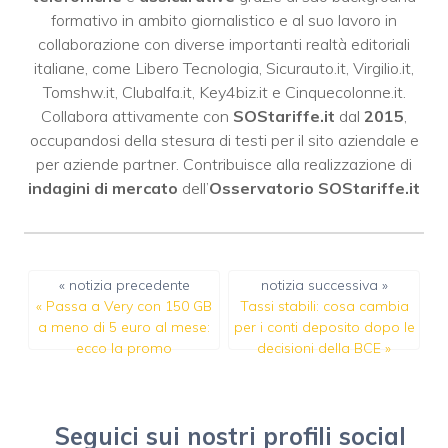
formativo in ambito giornalistico e al suo lavoro in
collaborazione con diverse importanti realtà editoriali
italiane, come
Libero Tecnologia
,
Sicurauto.it
,
Virgilio.it
,
Tomshw.it
,
Clubalfa.it
,
Key4biz.it
e
Cinquecolonne.it
.
Collabora attivamente con
SOStariffe.it
dal
2015
,
occupandosi della stesura di testi per il sito aziendale e
per aziende partner. Contribuisce alla realizzazione di
indagini di mercato
dell’
Osservatorio SOStariffe.it
« notizia precedente
notizia successiva »
«
Passa a Very con 150 GB
Tassi stabili: cosa cambia
a meno di 5 euro al mese:
per i conti deposito dopo le
ecco la promo
decisioni della BCE
»
Seguici sui nostri profili social