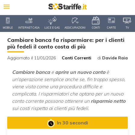
MOBILE
INTERNET CASA
LUCE E GAS
ASSICURAZIONI
CONTI
CARTE
TV
Cambiare banca fa risparmiare: per i clienti
più fedeli il conto costa di più
Aggiornato il 11/01/2026
Conti Correnti
di
Davide Raia
Cambiare banca
e
aprire un nuovo conto
è
un'operazione semplice anche se, fin troppo spesso,
viene vista come una procedura difficile e
complicata. I risparmiatori che optano per un nuovo
conto corrente possono ottenere un
risparmio netto
sui costi rispetto ai clienti più fedeli.
In 30 secondi