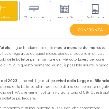
igorifero
Climatizzatore
Lavastoviglie
Scaldabagno
CONFRONTA
Tutela
segue l’andamento della
media mensile del mercato
.
Il calo registrato da quest’indice, quindi, si tradurrà in un calo
 calo delle bollette per le forniture del Mercato Libero per cui è
tto al PSV. In questo momento, quindi, è possibile ridurre in modo
 del 2023
sono validi gli
aiuti previsti dalla Legge di Bilanci
sistema della bolletta, all’introduzione di una componente negati
io dell’IVA che viene ridotta in via transitoria al 5%. Questi aiut
 bollette più leggere.
l momento e, quindi, puntare su soluzioni che consentono