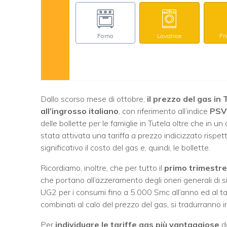
Forno
Lavatrice
Fr
Dallo scorso mese di ottobre,
il prezzo del gas in 
all’ingrosso italiano
, con riferimento all’indice
PSV
delle bollette per le famiglie in Tutela oltre che in un
stata attivata una tariffa a prezzo indicizzato rispe
significativo il costo del gas e, quindi, le bollette.
Ricordiamo, inoltre, che per tutto il
primo trimestre
che portano all’azzeramento degli oneri generali di 
UG2 per i consumi fino a 5.000 Smc all’anno ed al tagl
combinati al calo del prezzo del gas, si tradurranno in
Per
individuare le tariffe gas più vantaggiose
de