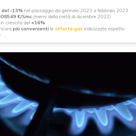
a del -13%
nel passaggio da gennaio 2023 a febbraio 2023
608549 €/Smc
(meno della metà di dicembre 2022)
in crescita del
+16%
ncora
più convenienti
le
offerte gas
indicizzate rispetto
o