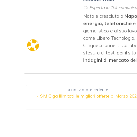
Esperto in Telecomunicaz
Nato e cresciuto a
Napo
energia, telefoniche
e
giornalistico e al suo lav
come
Libero Tecnologia
,
Cinquecolonne.it
. Colla
stesura di testi per il si
indagini di mercato
dell
« notizia precedente
«
SIM Giga Illimitati: le migliori offerte di Marzo 20