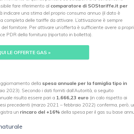
ibile fare riferimento al
comparatore di SOStariffe.it per
rà indicare una stima del proprio consumo annuo (il dato è
a completa delle tariffe da attivare. L’attivazione è sempre
 del fornitore. Per attivare un’offerta è sufficiente avere a propr
ice PDR della fornitura (riportato in bolletta).
QUI LE OFFERTE GAS
»
 aggiornamento della
spesa annuale per la famiglia tipo in
 2023). Secondo i dati forniti dall’Autorità, a seguito
nnuale risulta essere pari a
1.666,23 euro
(in calo rispetto ai
 mesi precedenti (marzo 2021 – febbraio 2022) conferma, però, u
egistra un
rincaro del +16%
della spesa per il gas su base ann
 naturale