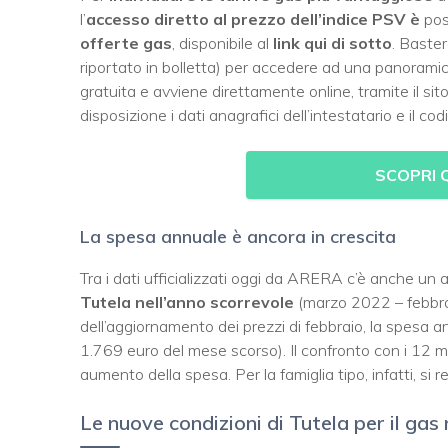
l’
accesso diretto al prezzo dell’indice PSV è
poss
offerte gas
, disponibile al
link qui di sotto
. Baste
riportato in bolletta) per accedere ad una panoramic
gratuita e avviene direttamente online, tramite il sito
disposizione i dati anagrafici dell’intestatario e il cod
SCOPRI 
La spesa annuale è ancora in crescita
Tra i dati ufficializzati oggi da ARERA c’è anche un
Tutela nell’anno scorrevole
(marzo 2022 – febbraio
dell’aggiornamento dei prezzi di febbraio, la spesa a
1.769 euro del mese scorso). Il confronto con i 12
aumento della spesa. Per la famiglia tipo, infatti, si r
Le nuove condizioni di Tutela per il gas