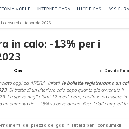
EFONIA MOBILE
INTERNET CASA
LUCE E GAS
ASSICURA
r i consumi di febbraio 2023
a in calo: -13% per i
2023
Gas
di
Davide Raia
ciato oggi da ARERA, infatti,
le bollette registreranno un cal
023
. Si tratta di un ulteriore calo dopo quanto già avvenuto il
3. La spesa negli ultimi 12 mesi, però, continua ad essere in
stra un aumento del +16% su base annua. Ecco i dati completi in
namenti del prezzo del gas in Tutela per i consumi di