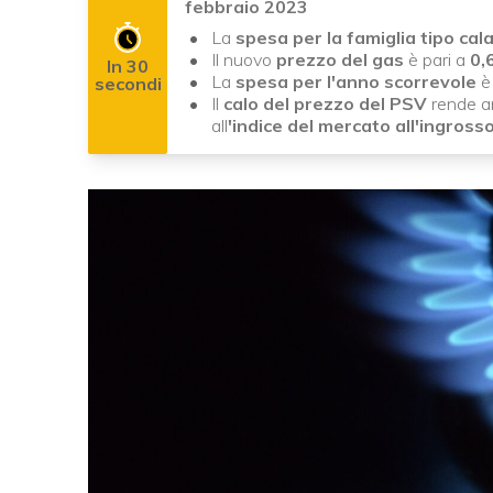
febbraio 2023
La
spesa per la famiglia tipo cal
Il nuovo
prezzo del gas
è pari a
0,
In 30
La
spesa per l'anno scorrevole
è 
secondi
Il
calo del prezzo del PSV
rende a
all
'indice del mercato all'ingross