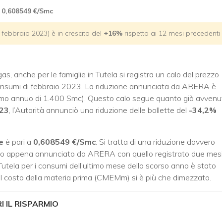
0,608549 €/Smc
febbraio 2023) è in crescita del
+16%
rispetto ai 12 mesi precedenti
, anche per le famiglie in Tutela si registra un calo del prezzo
i consumi di febbraio 2023. La riduzione annunciata da ARERA è
o annuo di 1.400 Smc). Questo calo segue quanto già avvenu
23
, l’Autorità annunciò una riduzione delle bollette del
-34,2%
e
è pari a
0,608549 €/Smc
. Si tratta di una riduzione davvero
l dato appena annunciato da ARERA con quello registrato due mes
Tutela per i consumi dell’ultimo mese dello scorso anno è stato
 il costo della materia prima (CMEMm) si è più che dimezzato.
 IL RISPARMIO