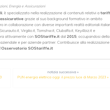
ioni, Energia e Assicurazioni
li
, è specializzato nella realizzazione di contenuti relativi a
tarif
assicurative
grazie al suo background formativo in ambito
oro in collaborazione con diverse importanti realtà editoriali italia
Sicurauto.it
,
Virgilio.it
,
Tomshw.it
,
Clubalfa.it
,
Key4biz.it
e
bora attivamente con
SOStariffe.it
dal
2015
, occupandosi della
to aziendale e per aziende partner. Contribuisce alla realizzazione
’
Osservatorio SOStariffe.it
notizia successiva »
23
PUN energia elettrica oggi: il prezzo luce di Marzo 2023
»