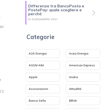
Differenze tra BancoPosta e
PostePay: quale scegliere e
perché
:
DI ALESSANDRO VOCI
el
Categorie
A2A Energia
Acea Energia
AGSM AIM
American Express
Apple
Aruba
e
Assicurazioni
Attualità
023
Banca Sella
BBVA