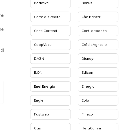
Beactive
Bonus
fe
Carte di Credito
Che Banca!
ne,
Conti Correnti
Conti deposito
CoopVoce
Crédit Agricole
 di
DAZN
Disney+
E.ON
Edison
Enel Energia
Energia
Engie
Eolo
Fastweb
Fineco
Gas
HeraComm