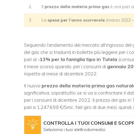
2.
Il
prezzo della materia prima gas
è ora pari a
3.
La
spesa per l’anno scorrevole
(marzo 2022 – 
Seguendo l’andamento del mercato all’ingrosso del gas
del gas che si tradurrà in bollette più leggere per 
pari al
-13% per la famiglia tipo in Tutela
(consum
il mese scorso quando, per i consumi di
gennaio 20
rispetto al mese di dicembre 2022.
Il nuovo
prezzo della materia prima gas natural
significativa, soprattutto se si va a confrontare i
per i consumi di dicembre 2022. Il prezzo del gas in 
pari a 1,247659 €/Smc. Nel giro di due mesi, quindi,
CONTROLLA I TUOI CONSUMI E SCOPRI
Seleziona i tuoi elettrodomestici