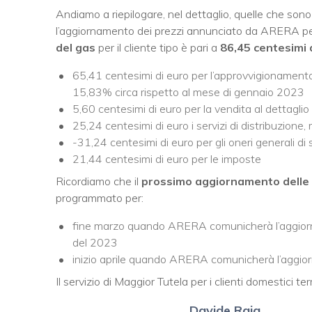
Andiamo a riepilogare, nel dettaglio, quelle che sono
l’aggiornamento dei prezzi annunciato da ARERA per 
del gas
per il cliente tipo è pari a
86,45 centesimi 
65,41 centesimi di euro per l’approvvigionamento 
15,83% circa rispetto al mese di gennaio 2023
5,60 centesimi di euro per la vendita al dettaglio
25,24 centesimi di euro i servizi di distribuzione,
-31,24 centesimi di euro per gli oneri generali di
21,44 centesimi di euro per le imposte
Ricordiamo che il
prossimo aggiornamento delle co
programmato per:
fine marzo quando ARERA comunicherà l’aggiornam
del 2023
inizio aprile quando ARERA comunicherà l’aggior
Il servizio di Maggior Tutela per i clienti domestici t
Davide Raia