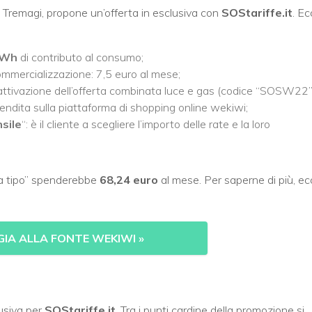
po Tremagi, propone un’offerta in esclusiva con
SOStariffe.it
. Ec
/kWh
di contributo al consumo;
commercializzazione: 7,5 euro al mese;
 attivazione dell’offerta combinata luce e gas (codice “SOSW22”
 vendita sulla piattaforma di shopping online wekiwi;
sile
“: è il cliente a scegliere l’importo delle rate e la loro
lia tipo” spenderebbe
68,24 euro
al mese. Per saperne di più, ec
GIA ALLA FONTE WEKIWI
»
usiva per
SOStariffe.it
. Tra i punti cardine della promozione si