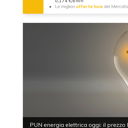
0,174 €/kWh
Le migliori
offerte luce
del Mercato
PUN energia elettrica oggi: il prezzo