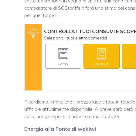
sotto: basta fare un segno di spunta sull’icona corrisp
comparatore di SOStariffe.it farà una stima del con
per quel target.
CONTROLLA I TUOI CONSUMI E SCOPRI
Seleziona i tuoi elettrodomestici
Forno
Lavatrice
Fr
Ricordiamo, infine, che il prezzo luce citato in tabell
ufficiale attualmente disponibile. A breve sarà però 
calcolare gli importi in bolletta a marzo 2023.
Energia alla Fonte di wekiwi