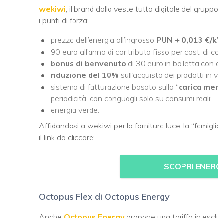
wekiwi
, il brand dalla veste tutta digitale del grup
i punti di forza:
prezzo dell’energia all’ingrosso
PUN + 0,013 €
90 euro all’anno di contributo fisso per costi di 
bonus di benvenuto
di 30 euro in bolletta con
riduzione del 10%
sull’acquisto dei prodotti in
sistema di fatturazione basato sulla “
carica men
periodicità, con conguagli solo su consumi reali;
energia verde.
Affidandosi a wekiwi per la fornitura luce, la “famig
il link da cliccare:
SCOPRI ENER
Octopus Flex di Octopus Energy
Anche
Octopus Energy
propone una tariffa in escl