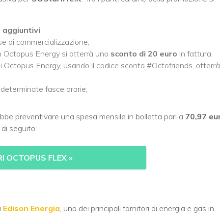
 aggiuntivi
;
e di commercializzazione;
in Octopus Energy si otterrà uno
sconto di 20 euro
in fattura.
i Octopus Energy, usando il codice sconto #Octofriends, otterrà
n determinate fasce orarie;
ebbe preventivare una spesa mensile in bolletta pari a
70,97 eu
 di seguito:
I OCTOPUS FLEX
»
a
Edison Energia
, uno dei principali fornitori di energia e gas in