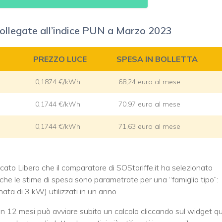
collegate all’indice PUN a Marzo 2023
PREZZO LUCE
SPESA IN BOLLETTA
0,1874 €/kWh
68,24 euro al mese
0,1744 €/kWh
70,97 euro al mese
0,1744 €/kWh
71,63 euro al mese
ato Libero che il comparatore di SOStariffe.it ha selezionato
e le stime di spesa sono parametrate per una “famiglia tipo”:
ata di 3 kW) utilizzati in un anno.
 in 12 mesi può avviare subito un calcolo cliccando sul widget qu