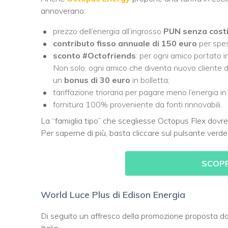
annoverano:
prezzo dell’energia all’ingrosso
PUN senza costi
contributo fisso annuale di 150 euro
per spes
sconto #Octofriends
: per ogni amico portato 
Non solo: ogni amico che diventa nuovo cliente d
un
bonus di 30 euro
in bolletta;
tariffazione trioraria per pagare meno l’energia i
fornitura 100% proveniente da fonti rinnovabili.
La “famiglia tipo” che scegliesse Octopus Flex dovr
Per saperne di più, basta cliccare sul pulsante verde
SCOPR
World Luce Plus di Edison Energia
Di seguito un affresco della promozione proposta d
Italia: