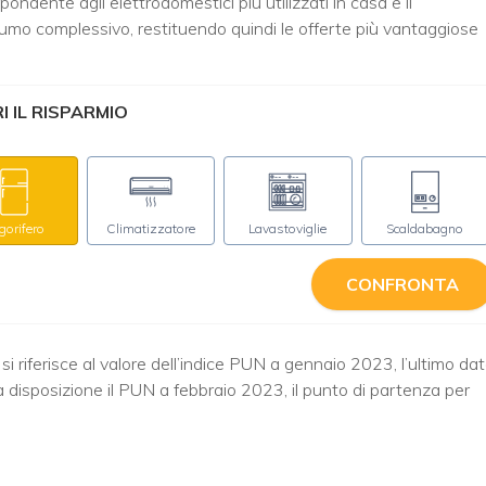
ondente agli elettrodomestici più utilizzati in casa e il
sumo complessivo, restituendo quindi le offerte più vantaggiose
 IL RISPARMIO
igorifero
Climatizzatore
Lavastoviglie
Scaldabagno
CONFRONTA
a si riferisce al valore dell’indice PUN a gennaio 2023, l’ultimo da
a disposizione il PUN a febbraio 2023, il punto di partenza per