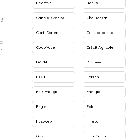
Beactive
Bonus
Carte di Credito
Che Banca!
68
Conti Correnti
Conti deposito
za
CoopVoce
Crédit Agricole
e
DAZN
Disney+
E.ON
Edison
Enel Energia
Energia
Engie
Eolo
Fastweb
Fineco
Gas
HeraComm