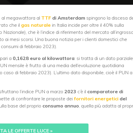
ro al megawattora al
TTF
di Amsterdam
spingono la discesa de
rato che il
gas naturale
in Italia incide per oltre il 40% sulla
Nazionale), che è l’indice di riferimento del mercato all’ingross
to ai mesi scorsi. Una buona notizia per i clienti domestici che
consumi di febbraio 2023).
pari a
0,1628 euro al kilowattora
: si tratta di un dato parziale
PUN mensile è frutto di una media dell’evoluzione quotidiana
o caso di febbraio 2023). L’ultimo dato disponibile, cioè il PUN a
sfruttano l’indice PUN a marzo
2023
c’è il
comparatore di
rmette di confrontare le proposte dei
fornitori energetici
del
ulla base del proprio
consumo annuo
, quella più adatta al propr
A LE OFFERTE LUCE
»