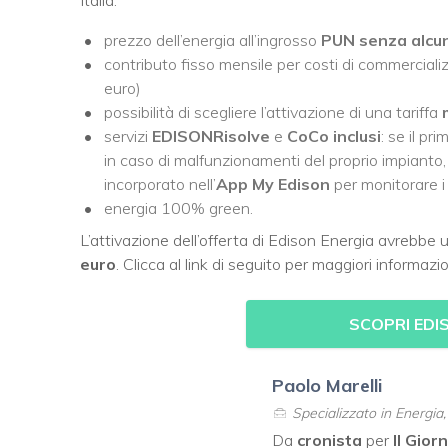
prezzo dell’energia all’ingrosso
PUN senza alcun
contributo fisso mensile per costi di commercia
euro)
possibilità di scegliere l’attivazione di una tariffa
servizi
EDISONRisolve
e
CoCo inclusi
: se il p
in caso di malfunzionamenti del proprio impianto, 
incorporato nell’
App My Edison
per monitorare i
energia 100% green.
L’attivazione dell’offerta di Edison Energia avrebbe 
euro
. Clicca al link di seguito per maggiori informazio
SCOPRI EDI
Paolo Marelli
Specializzato in Energia
Da
cronista
per
Il Gior