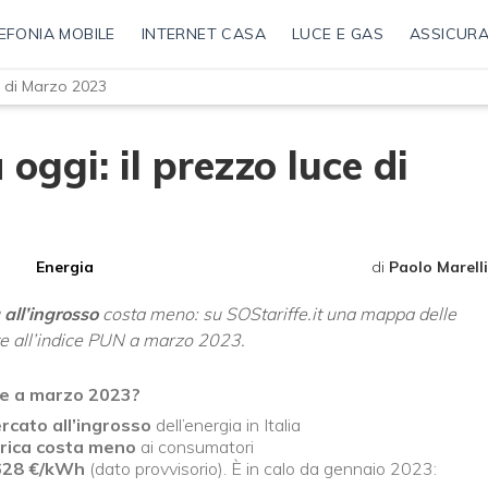
EFONIA MOBILE
INTERNET CASA
LUCE E GAS
ASSICURA
e di Marzo 2023
oggi: il prezzo luce di
Energia
di
Paolo Marelli
a all’ingrosso
costa meno: su SOStariffe.it una mappa delle
e all’indice PUN a marzo 2023.
ore a marzo 2023?
rcato all’ingrosso
dell’energia in Italia
trica costa meno
ai consumatori
628 €/kWh
(dato provvisorio). È in calo da gennaio 2023: