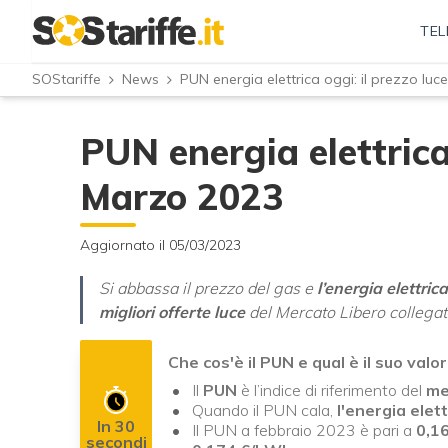
TEL
SOStariffe
News
PUN energia elettrica oggi: il prezzo luc
PUN energia elettrica 
Marzo 2023
Aggiornato il 05/03/2023
Si abbassa il prezzo del gas e
l’energia elettric
migliori offerte luce
del Mercato Libero collegat
Che cos'è il PUN e qual è il suo val
Il
PUN
è l’indice di riferimento del
me
Quando il PUN cala,
l'energia elet
In 30
Il PUN a febbraio 2023 è pari a
0,1
secondi