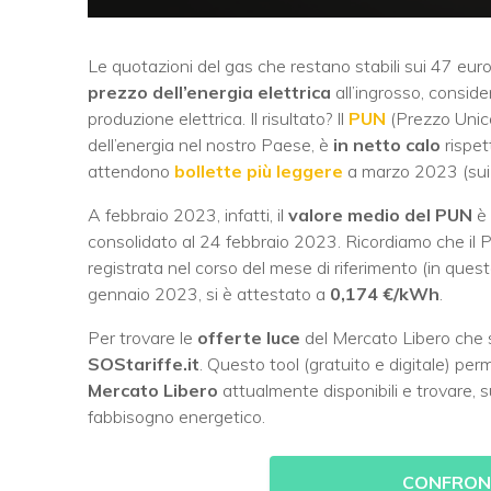
Le quotazioni del gas che restano stabili sui 47 eu
prezzo dell’energia elettrica
all’ingrosso, conside
produzione elettrica. Il risultato? Il
PUN
(Prezzo Unico 
dell’energia nel nostro Paese, è
in netto calo
rispet
attendono
bollette più leggere
a marzo 2023 (sui 
A febbraio 2023, infatti, il
valore medio del PUN
è 
consolidato al 24 febbraio 2023. Ricordiamo che il 
registrata nel corso del mese di riferimento (in quest
gennaio 2023, si è attestato a
0,174 €/kWh
.
Per trovare le
offerte luce
del Mercato Libero che 
SOStariffe.it
. Questo tool (gratuito e digitale) pe
Mercato Libero
attualmente disponibili e trovare, s
fabbisogno energetico.
CONFRONT