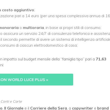
 costo aggiuntivo
;
lizzazione pari a 14 euro (per una spesa complessiva annua di 1
monoraria
o
multioraria
, in base ai propri stili di consumo;
rimo assicura un servizio 24/7 di consulenza telefonica e assisten
il secondo permette di avere un sistema di intelligenza artificial
 consumi di ciascun elettrodomestico di casa;
un impatto sul budget mensile della “famiglia tipo” pari a
71,63
ni:
SON WORLD LUCE PLUS
»
, Conti e Carte
no
,
Il Giornale
e il
Corriere della Sera
, a
copywriter
e
brand