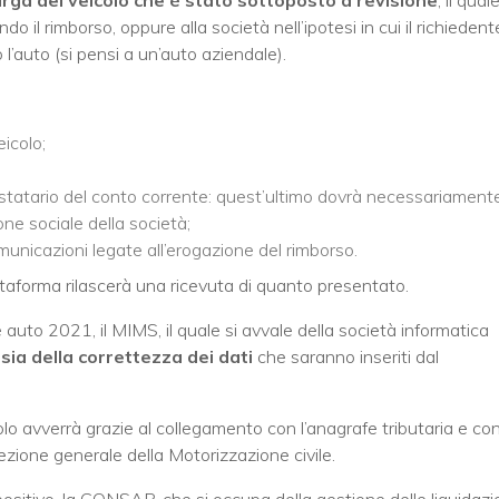
 il rimborso, oppure alla società nell’ipotesi in cui il richiedent
 l’auto (si pensi a un’auto aziendale).
eicolo;
testatario del conto corrente: quest’ultimo dovrà necessariament
ne sociale della società;
omunicazioni legate all’erogazione del rimborso.
attaforma rilascerà una ricevuta di quanto presentato.
auto 2021, il MIMS, il quale si avvale della società informatica
à sia della correttezza dei dati
che saranno inseriti dal
eicolo avverrà grazie al collegamento con l’anagrafe tributaria e con 
rezione generale della Motorizzazione civile.
 positivo, la CONSAP, che si occupa della gestione delle liquidazi