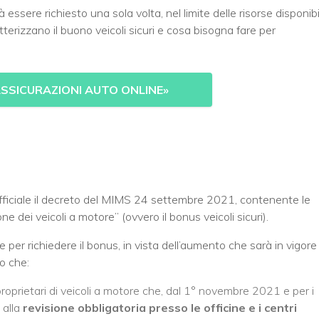
à essere richiesto una sola volta, nel limite delle risorse disponibil
terizzano il buono veicoli sicuri e cosa bisogna fare per
SSICURAZIONI AUTO ONLINE
»
fficiale il decreto del MIMS 24 settembre 2021, contenente le
e dei veicoli a motore” (ovvero il bonus veicoli sicuri).
e per richiedere il bonus, in vista dell’aumento che sarà in vigore
o che:
proprietari di veicoli a motore che, dal 1° novembre 2021 e per i
 alla
revisione obbligatoria presso le officine e i centri