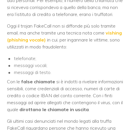
dati personali. Per esempio, il numero della chiamata che
si riceveva corrispondeva a quello della banca, ma non
era l’istituto di credito a telefonare, erano i truffatori.
Oggi il trojan FakeCall non si diffonde più solo tramite
email, ma anche tramite una tecnica nota come
vishing
(phishing vocale)
in cui, per ingannare le vittime, sono
utilizzati in modo fraudolento:
telefonate;
messaggi vocali;
messaggi di testo.
Con le
false chiamate
si è indotti a rivelare informazioni
sensibili, come credenziali di accesso, numeri di carte di
credito o codice IBAN del conto corrente. Con i finti
messaggi ad aprire allegati che contengono il virus, con il
quale
dirottano le chiamate in uscita
.
Gli ultimi casi denunciati nel mondo legati alla truffa
FakeCall riguardano persone che hanno ricevuto una