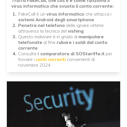
Truffa FakeCall, che cos’è e come funziona il
virus informatico che svuota il conto corrente:
FakeCall è un
virus informatico
che attacca i
sistemi Android degli smartphone
Penetra nel telefono
delle ignare vittime
attraverso la tecnica del
vishing
Questo malware è in grado di
manipolare
telefonate
al fine
rubare i soldi dal conto
corrente
Consulta il
comparatore di SOStariffe.it
per
trovare i
conti correnti
convenienti di
novembre 2024