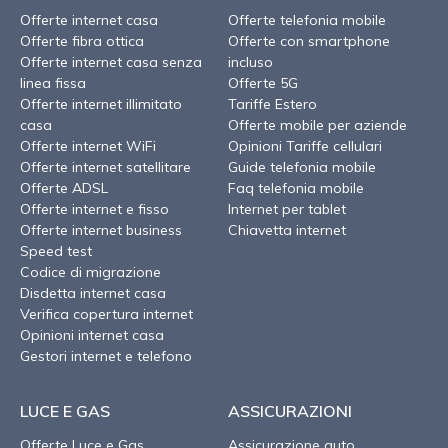
Offerte internet casa
Offerte telefonia mobile
Offerte fibra ottica
Offerte con smartphone
Offerte internet casa senza
incluso
linea fissa
Offerte 5G
Offerte internet illimitato
Tariffe Estero
casa
Offerte mobile per aziende
Offerte internet WiFi
Opinioni Tariffe cellulari
Offerte internet satellitare
Guide telefonia mobile
Offerte ADSL
Faq telefonia mobile
Offerte internet e fisso
Internet per tablet
Offerte internet business
Chiavetta internet
Speed test
Codice di migrazione
Disdetta internet casa
Verifica copertura internet
Opinioni internet casa
Gestori internet e telefono
LUCE E GAS
ASSICURAZIONI
Offerte Luce e Gas
Assicurazione auto