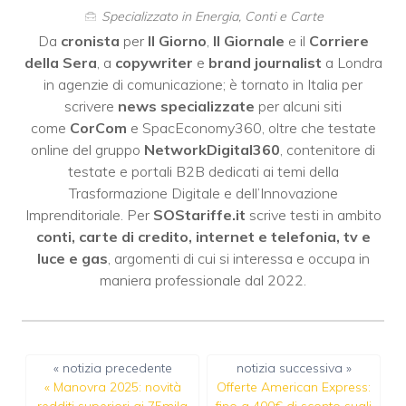
Specializzato in Energia, Conti e Carte
Da
cronista
per
Il Giorno
,
Il Giornale
e il
Corriere
della Sera
, a
copywriter
e
brand journalist
a Londra
in agenzie di comunicazione; è tornato in Italia per
scrivere
news specializzate
per alcuni siti
come
CorCom
e SpacEconomy360, oltre che testate
online del gruppo
NetworkDigital360
, contenitore di
testate e portali B2B dedicati ai temi della
Trasformazione Digitale e dell’Innovazione
Imprenditoriale. Per
SOStariffe.it
scrive testi in ambito
conti, carte di credito, internet e telefonia, tv e
luce e gas
, argomenti di cui si interessa e occupa in
maniera professionale dal 2022.
« notizia precedente
notizia successiva »
«
Manovra 2025: novità
Offerte American Express:
redditi superiori ai 75mila
fino a 400€ di sconto sugli