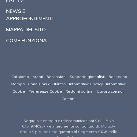
NEWS E
APPROFONDIMENTI
MAPPA DEL SITO
COME FUNZIONA
Chi siamo
Autori
Recensioni
Supporto giornalisti
Rassegna
stampa
Condizioni di Utilizzo
Informativa Privacy
Informativa
Cookie
Preferenze Cookie
Reclami partner
Lavora con noi
Contatti
Segugio.it energia e telecomunicazioni S.r.l.
- P.Iva
07049740967 -
è interamente controllata da Moltiply
Group S.p.A., società quotata al Segmento STAR della