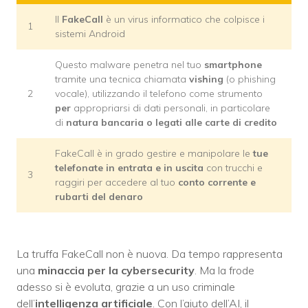
Il
FakeCall
è un virus informatico che colpisce i
1
sistemi Android
Questo malware penetra nel tuo
smartphone
tramite una tecnica chiamata
vishing
(o phishing
2
vocale), utilizzando il telefono come strumento
per
appropriarsi di dati personali, in particolare
di
natura bancaria o legati alle carte di credito
FakeCall è in grado gestire e manipolare le
tue
telefonate in entrata e in uscita
con trucchi e
3
raggiri per accedere al tuo
conto corrente e
rubarti del denaro
La truffa FakeCall non è nuova. Da tempo rappresenta
una
minaccia per la cybersecurity
. Ma la frode
adesso si è evoluta, grazie a un uso criminale
dell’
intelligenza artificiale
. Con l’aiuto dell’AI, il