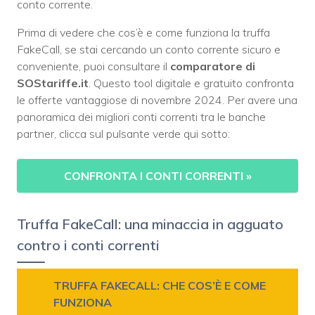
conto corrente.
Prima di vedere che cos’è e come funziona la truffa
FakeCall, se stai cercando un conto corrente sicuro e
conveniente, puoi consultare il
comparatore di
SOStariffe.it
. Questo tool digitale e gratuito confronta
le offerte vantaggiose di novembre 2024. Per avere una
panoramica dei migliori conti correnti tra le banche
partner, clicca sul pulsante verde qui sotto:
CONFRONTA I CONTI CORRENTI
»
Truffa FakeCall: una minaccia in agguato
contro i conti correnti
TRUFFA FAKECALL: CHE COS’È E COME
FUNZIONA