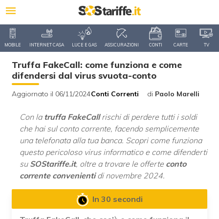
MOBILE
INTERNET CASA
LUCE E GAS
ASSICURAZIONI
CONTI
CARTE
TV
Truffa FakeCall: come funziona e come
difendersi dal virus svuota-conto
Aggiornato il 06/11/2024
Conti Correnti
di
Paolo Marelli
Con la
truffa
FakeCall
rischi di perdere tutti i soldi
che hai sul conto corrente, facendo semplicemente
una telefonata alla tua banca. Scopri come funziona
questo pericoloso virus informatico e come difenderti
su
SOStariffe.it
, oltre a trovare le offerte
conto
corrente convenienti
di novembre 2024.
In 30 secondi