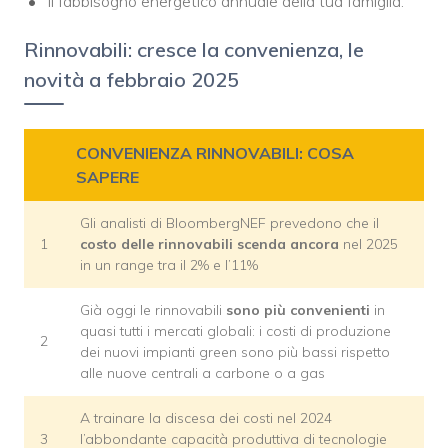
il fabbisogno energetico annuale della tua famiglia.
Rinnovabili: cresce la convenienza, le
novità a febbraio 2025
CONVENIENZA RINNOVABILI: COSA
SAPERE
Gli analisti di BloombergNEF prevedono che il
1
costo delle rinnovabili scenda ancora
nel 2025
in un range tra il 2% e l’11%
Già oggi le rinnovabili
sono più convenienti
in
quasi tutti i mercati globali: i costi di produzione
2
dei nuovi impianti green sono più bassi rispetto
alle nuove centrali a carbone o a gas
A trainare la discesa dei costi nel 2024
3
l’abbondante capacità produttiva di tecnologie