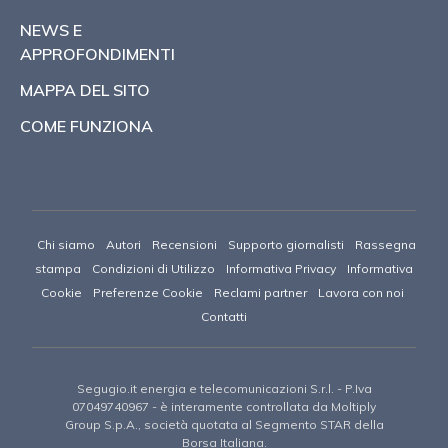
NEWS E
APPROFONDIMENTI
MAPPA DEL SITO
COME FUNZIONA
Chi siamo
Autori
Recensioni
Supporto giornalisti
Rassegna
stampa
Condizioni di Utilizzo
Informativa Privacy
Informativa
Cookie
Preferenze Cookie
Reclami partner
Lavora con noi
Contatti
Segugio.it energia e telecomunicazioni S.r.l.
- P.Iva
07049740967 -
è interamente controllata da Moltiply
Group S.p.A., società quotata al Segmento STAR della
Borsa Italiana.