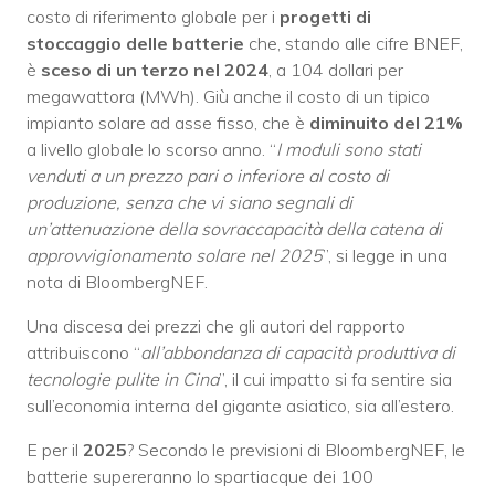
costo di riferimento globale per i
progetti di
stoccaggio delle batterie
che, stando alle cifre BNEF,
è
sceso di un terzo nel 2024
, a 104 dollari per
megawattora (MWh). Giù anche il costo di un tipico
impianto solare ad asse fisso, che è
diminuito del 21%
a livello globale lo scorso anno. “
I moduli sono stati
venduti a un prezzo pari o inferiore al costo di
produzione, senza che vi siano segnali di
un’attenuazione della sovraccapacità della catena di
approvvigionamento solare nel 2025
”, si legge in una
nota di BloombergNEF.
Una discesa dei prezzi che gli autori del rapporto
attribuiscono “
all’abbondanza di capacità produttiva di
tecnologie pulite in Cina
”, il cui impatto si fa sentire sia
sull’economia interna del gigante asiatico, sia all’estero.
E per il
2025
? Secondo le previsioni di BloombergNEF, le
batterie supereranno lo spartiacque dei 100