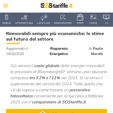
MOBILE
INTERNET CASA
LUCE E GAS
ASSICURAZIONI
CONTI
CARTE
TV
Rinnovabili sempre più economiche: le stime
sul futuro del settore
Aggiornato il
Risparmio
di
Paolo
16/02/2025
Energetico
Marelli
Giù ancora il
costo globale
delle energie rinnovabili:
le previsioni di BloombergNEF stimano una riduzione
compresa
tra il 2% e l’11%
nel 2025. Si va verso il
superamento del record del 2024. Tutto quello che
c’è da sapere e come trovare un
preventivo
fotovoltaico
conveniente per la tua casa a febbraio
2025 con il
comparatore di SOStariffe.it
.