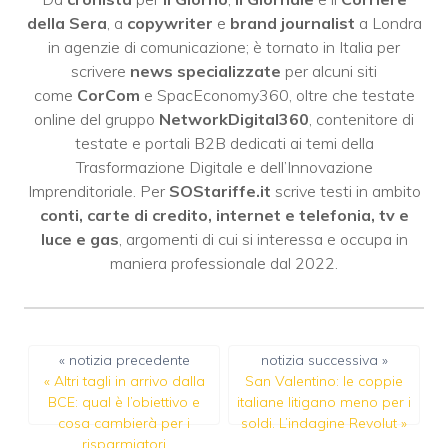
della Sera
, a
copywriter
e
brand journalist
a Londra
in agenzie di comunicazione; è tornato in Italia per
scrivere
news specializzate
per alcuni siti
come
CorCom
e SpacEconomy360, oltre che testate
online del gruppo
NetworkDigital360
, contenitore di
testate e portali B2B dedicati ai temi della
Trasformazione Digitale e dell’Innovazione
Imprenditoriale. Per
SOStariffe.it
scrive testi in ambito
conti, carte di credito, internet e telefonia, tv e
luce e gas
, argomenti di cui si interessa e occupa in
maniera professionale dal 2022.
« notizia precedente
notizia successiva »
«
Altri tagli in arrivo dalla
San Valentino: le coppie
BCE: qual è l’obiettivo e
italiane litigano meno per i
cosa cambierà per i
soldi. L’indagine Revolut
»
risparmiatori