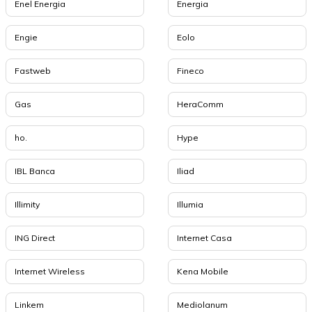
Enel Energia
Energia
Engie
Eolo
Fastweb
Fineco
Gas
HeraComm
ho.
Hype
IBL Banca
Iliad
Illimity
Illumia
ING Direct
Internet Casa
Internet Wireless
Kena Mobile
Linkem
Mediolanum