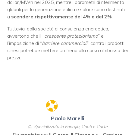
dollari/MWh nel 2025, mentre i parametri di riferimento
globali per la generazione eolica e solare sono destinati
a
scendere rispettivamente del 4% e del 2%
.
Tuttavia, dalla società di consulenza energetica,
avvertono che il “
crescente protezionismo
” e
l’imposizione di “
barriere commerciali
” contro i prodotti
cinesi potrebbe mettere un freno alla corsa al ribasso dei
prezzi.
Paolo Marelli
Specializzato in Energia, Conti e Carte
Da
cronista
per
Il Giorno
,
Il Giornale
e il
Corriere