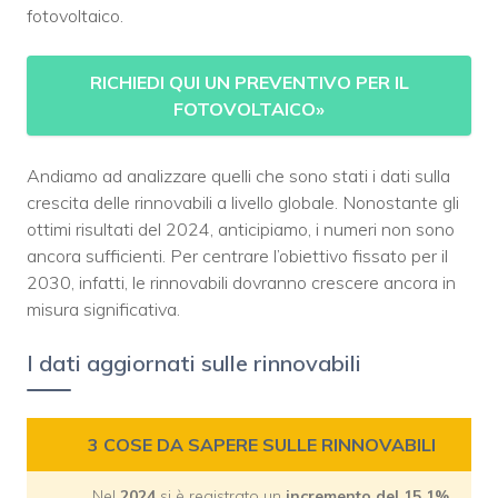
fotovoltaico.
RICHIEDI QUI UN PREVENTIVO PER IL
FOTOVOLTAICO
»
Andiamo ad analizzare quelli che sono stati i dati sulla
crescita delle rinnovabili a livello globale. Nonostante gli
ottimi risultati del 2024, anticipiamo, i numeri non sono
ancora sufficienti. Per centrare l’obiettivo fissato per il
2030, infatti, le rinnovabili dovranno crescere ancora in
misura significativa.
I dati aggiornati sulle rinnovabili
3 COSE DA SAPERE SULLE RINNOVABILI
Nel
2024
si è registrato un
incremento del 15,1%