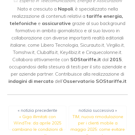
Esperto in Telecomunicazioni, Energia e Assicurazioni
Nato e cresciuto a
Napoli
, è specializzato nella
realizzazione di contenuti relativi a
tariffe energia,
telefoniche
e
assicurative
grazie al suo background
formativo in ambito giornalistico e al suo lavoro in
collaborazione con diverse importanti realtà editoriali
italiane, come
Libero Tecnologia
,
Sicurauto.it
,
Virgilio.it
,
Tomshw.it
,
Clubalfa.it
,
Key4biz.it
e
Cinquecolonne.it
.
Collabora attivamente con
SOStariffe.it
dal
2015
,
occupandosi della stesura di testi per il sito aziendale e
per aziende partner. Contribuisce alla realizzazione di
indagini di mercato
dell’
Osservatorio SOStariffe.it
« notizia precedente
notizia successiva »
«
Giga illimitati con
TIM, nuova rimodulazione
WindTre: da aprile 2025
per i clienti mobile a
cambiano le condizioni di
maggio 2025: come evitare