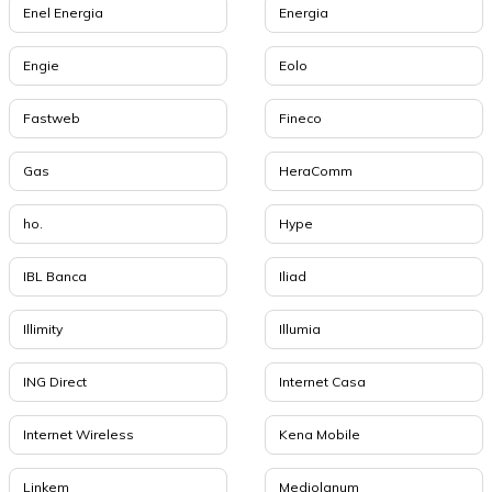
Enel Energia
Energia
Engie
Eolo
Fastweb
Fineco
Gas
HeraComm
ho.
Hype
IBL Banca
Iliad
Illimity
Illumia
ING Direct
Internet Casa
Internet Wireless
Kena Mobile
Linkem
Mediolanum