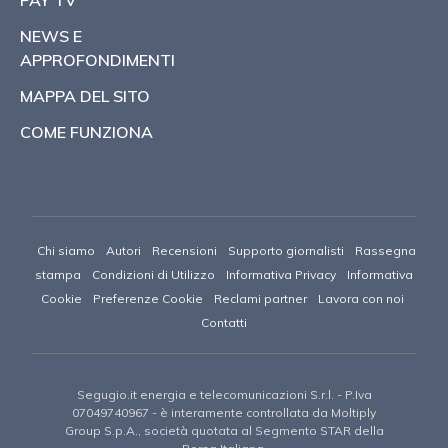
NEWS E
APPROFONDIMENTI
MAPPA DEL SITO
COME FUNZIONA
Chi siamo
Autori
Recensioni
Supporto giornalisti
Rassegna
stampa
Condizioni di Utilizzo
Informativa Privacy
Informativa
Cookie
Preferenze Cookie
Reclami partner
Lavora con noi
Contatti
Segugio.it energia e telecomunicazioni S.r.l.
- P.Iva
07049740967 -
è interamente controllata da Moltiply
Group S.p.A., società quotata al Segmento STAR della