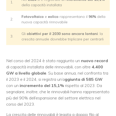
1.
della capacità installata
Fotovoltaico
e
eolico
rappresentano il
96%
della
2.
nuova capacità rinnovabile
Gli
obiettivi per il 2030 sono ancora lontani
: la
3.
crescita annuale dovrebbe triplicare per centrarli
Nel corso del 2024 è stato raggiunto un
nuovo record
di capacità installata delle rinnovabili, con oltre
4.400
GW a livello globale
. Su base annua, nel confronto tra
il 2023 e il 2024, si registra un’a
ggiunta di 585 GW
con un
incremento del 15,1%
rispetto al 2023. Da
segnalare, inoltre, che le rinnovabili hanno rappresentato
più del 90% dell’espansione del settore elettrico nel
corso del 2023.
La crescita delle rinnovabili è legata a doppio filo al