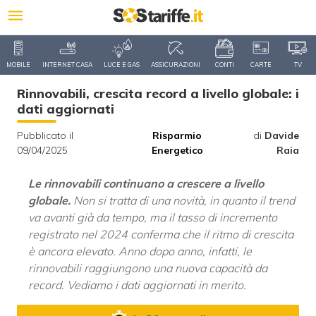
MOBILE
INTERNET CASA
LUCE E GAS
ASSICURAZIONI
CONTI
CARTE
TV
Rinnovabili, crescita record a livello globale: i
dati aggiornati
Pubblicato il
Risparmio
di
Davide
09/04/2025
Energetico
Raia
Le rinnovabili continuano a crescere a livello
globale.
Non si tratta di una novità, in quanto il trend
va avanti già da tempo, ma il tasso di incremento
registrato nel 2024 conferma che il ritmo di crescita
è ancora elevato. Anno dopo anno, infatti, le
rinnovabili raggiungono una nuova capacità da
record. Vediamo i dati aggiornati in merito.