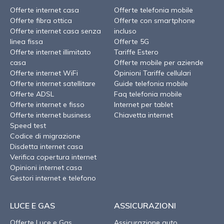
Offerte internet casa
Offerte telefonia mobile
Offerte fibra ottica
Offerte con smartphone
Offerte internet casa senza
incluso
linea fissa
Offerte 5G
Offerte internet illimitato
Tariffe Estero
casa
Offerte mobile per aziende
Offerte internet WiFi
Opinioni Tariffe cellulari
Offerte internet satellitare
Guide telefonia mobile
Offerte ADSL
Faq telefonia mobile
Offerte internet e fisso
Internet per tablet
Offerte internet business
Chiavetta internet
Speed test
Codice di migrazione
Disdetta internet casa
Verifica copertura internet
Opinioni internet casa
Gestori internet e telefono
LUCE E GAS
ASSICURAZIONI
Offerte Luce e Gas
Assicurazione auto