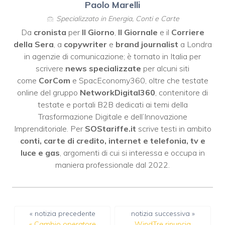
Paolo Marelli
Specializzato in Energia, Conti e Carte
Da
cronista
per
Il Giorno
,
Il Giornale
e il
Corriere
della Sera
, a
copywriter
e
brand journalist
a Londra
in agenzie di comunicazione; è tornato in Italia per
scrivere
news specializzate
per alcuni siti
come
CorCom
e SpacEconomy360, oltre che testate
online del gruppo
NetworkDigital360
, contenitore di
testate e portali B2B dedicati ai temi della
Trasformazione Digitale e dell’Innovazione
Imprenditoriale. Per
SOStariffe.it
scrive testi in ambito
conti, carte di credito, internet e telefonia, tv e
luce e gas
, argomenti di cui si interessa e occupa in
maniera professionale dal 2022.
« notizia precedente
notizia successiva »
«
Cambio operatore
WindTre rinuncia