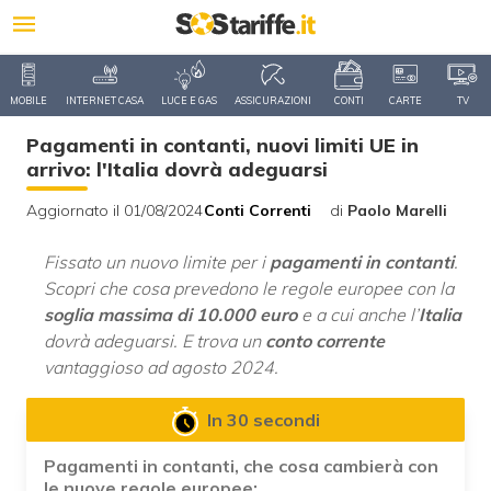
MOBILE
INTERNET CASA
LUCE E GAS
ASSICURAZIONI
CONTI
CARTE
TV
Pagamenti in contanti, nuovi limiti UE in
arrivo: l'Italia dovrà adeguarsi
Aggiornato il 01/08/2024
Conti Correnti
di
Paolo Marelli
Fissato un nuovo limite per i
pagamenti in contanti
.
Scopri che cosa prevedono le regole europee con la
soglia massima di 10.000 euro
e a cui anche l’
Italia
dovrà adeguarsi. E trova un
conto corrente
vantaggioso ad agosto 2024.
In 30 secondi
Pagamenti in contanti, che cosa cambierà con
le nuove regole europee: