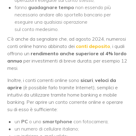
operazioni eseguite sul
conto
stesso;
fanno
guadagnare tempo
non essendo più
necessario andare allo sportello bancario per
eseguire una qualsiasi operazione
sul
conto
medesimo.
C’è anche da segnalare che, ad agosto 2024, numerosi
conti online hanno abbinato dei
conti deposito
, i quali
offrono un
rendimento anche superiore al 4% lordo
annuo
per investimenti di breve durata, per esempio 12
mesi.
Inoltre, i conti
correnti
online sono
sicuri
,
veloci da
aprire
(è possibile farlo tramite Internet), semplici e
intuitivi da utilizzare tramite home banking e mobile
banking. Per aprire un
conto
corrente
online e operare
su di esso è sufficiente:
un
PC
o uno
smartphone
con fotocamera;
un numero di cellulare italiano;