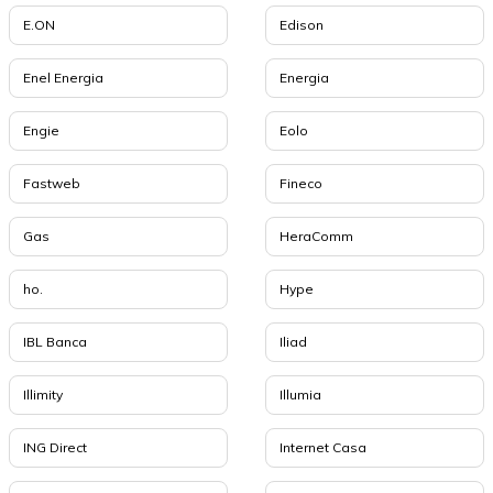
E.ON
Edison
Enel Energia
Energia
Engie
Eolo
Fastweb
Fineco
Gas
HeraComm
ho.
Hype
IBL Banca
Iliad
Illimity
Illumia
ING Direct
Internet Casa