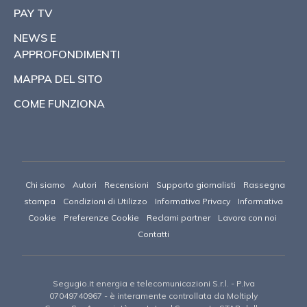
PAY TV
NEWS E
APPROFONDIMENTI
MAPPA DEL SITO
COME FUNZIONA
Chi siamo
Autori
Recensioni
Supporto giornalisti
Rassegna
stampa
Condizioni di Utilizzo
Informativa Privacy
Informativa
Cookie
Preferenze Cookie
Reclami partner
Lavora con noi
Contatti
Segugio.it energia e telecomunicazioni S.r.l.
- P.Iva
07049740967 -
è interamente controllata da Moltiply