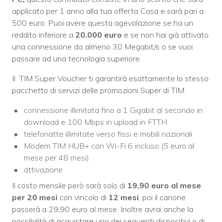
applicato per 1 anno alla tua offerta Casa e sarà pari a
500 euro. Puoi avere questa agevolazione se ha un
reddito inferiore a
20.000 euro
e se non hai già attivato
una connessione da almeno 30 Megabit/s o se vuoi
passare ad una tecnologia superiore.
Il TIM Super Voucher ti garantirà esattamente lo stesso
pacchetto di servizi delle promozioni Super di TIM:
connessione illimitata fino a 1 Gigabit al secondo in
download e 100 Mbps in upload in FTTH
telefonatte illimitate verso fissi e mobili nazionali
Modem TIM HUB+ con Wi-Fi 6 incluso (5 euro al
mese per 48 mesi)
attivazione
Il costo mensile però sarà solo di
19,90 euro al mese
per 20 mesi
con vincolo di
12 mesi
, poi il canone
passerà a 29,90 euro al mese. Inoltre avrai anche la
possibilità di acquistare uno dei seguenti dispositivi o di