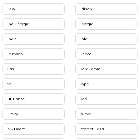
E.ON
Edison
Enel Energia
Energia
Engie
Eolo
Fastweb
Fineco
Gas
HeraComm
ho.
Hype
IBL Banca
Iliad
Illimity
Illumia
ING Direct
Internet Casa