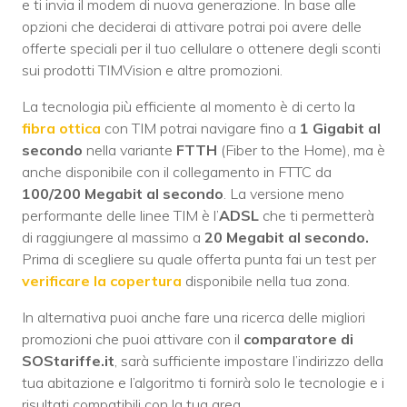
e ti invia il modem di nuova generazione. In base alle
opzioni che deciderai di attivare potrai poi avere delle
offerte speciali per il tuo cellulare o ottenere degli sconti
sui prodotti TIMVision e altre promozioni.
La tecnologia più efficiente al momento è di certo la
fibra ottica
con TIM potrai navigare fino a
1 Gigabit al
secondo
nella variante
FTTH
(Fiber to the Home), ma è
anche disponibile con il collegamento in FTTC da
100/200 Megabit al secondo
. La versione meno
performante delle linee TIM è l’
ADSL
che ti permetterà
di raggiungere al massimo a
20 Megabit al secondo.
Prima di scegliere su quale offerta punta fai un test per
verificare la copertura
disponibile nella tua zona.
In alternativa puoi anche fare una ricerca delle migliori
promozioni che puoi attivare con il
comparatore di
SOStariffe.it
, sarà sufficiente impostare l’indirizzo della
tua abitazione e l’algoritmo ti fornirà solo le tecnologie e i
risultati compatibili con la tua area.