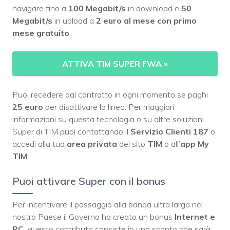
navigare fino a
100 Megabit/s
in download e
50
Megabit/s
in upload a
2 euro al mese con primo
mese gratuito
.
ATTIVA TIM SUPER FWA
»
Puoi recedere dal contratto in ogni momento se paghi
25 euro
per disattivare la linea. Per maggiori
informazioni su questa tecnologia o su altre soluzioni
Super di TIM puoi contattando il
Servizio Clienti 187
o
accedi alla tua
area privata
del sito
TIM
o all’
app My
TIM
.
Puoi attivare Super con il bonus
Per incentivare il passaggio alla banda ultra larga nel
nostro Paese il Governo ha creato un bonus
Internet e
PC
,
questo contributo consiste in uno sconto che sarà