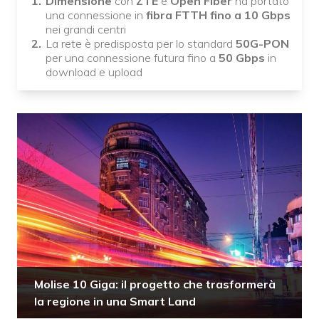
Dimensione
con
ZTE
e
Open Fiber
ha portato
una connessione in
fibra FTTH fino a 10 Gbps
nei grandi centri
La rete è predisposta per lo standard
50G-PON
per una connessione futura fino a
50 Gbps
in
download e upload
Molise 10 Giga: il progetto che trasformerà
la regione in una Smart Land