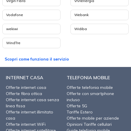
Virgin Fibra
VIVIenergia
Vodafone
Webank
wekiwi
Widiba
WindTre
Scopri come funziona il servizio
INTERNET CASA
TELEFONIA MOBILE
Offerte internet casa
Offerte telefonia mobile
Offerte fibra ottica
Offerte con smartphone
Offerte internet casa senza
incluso
linea fissa
Offerte 5G
Offerte internet illimitato
Tariffe Estero
casa
Offerte mobile per aziende
Offerte internet WiFi
Opinioni Tariffe cellulari
Offerte internet satellitare
Guide telefonia mobile