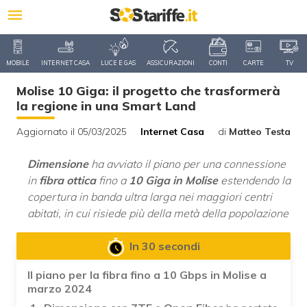
MOBILE
INTERNET CASA
LUCE E GAS
ASSICURAZIONI
CONTI
CARTE
TV
Molise 10 Giga: il progetto che trasformerà
la regione in una Smart Land
Aggiornato il 05/03/2025
Internet Casa
di
Matteo Testa
Dimensione
ha avviato il piano per una connessione
in
fibra ottica
fino a
10 Giga in Molise
estendendo la
copertura in banda ultra larga nei maggiori centri
abitati, in cui risiede più della metà della popolazione
In 30 secondi
Il piano per la fibra fino a 10 Gbps in Molise a
marzo 2024