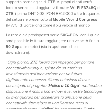
supporto tecnologico di
ZTE
. Ai propri clienti verrà
fornito senza costi aggiuntivi il router
Wi-Fi F8748Q
di
ZTE
, il primo ONT XGS-PON BE19000 a tre frequenze
del settore e presentato al
Mobile World Congress
(MWC) di Barcellona come il più veloce al mondo.
La rete è già predisposta per lo
50G-PON
, con il quale
sarà possibile in futuro raggiungere una velocità fino a
50 Gbps
simmetrici (sia in upstream che in
downstream).
“
Ogni giorno,
ZTE
lavora con impegno per portare
connettività ovunque, spinta da un continuo
investimento nell’innovazione per un futuro
digitalmente
connesso. Siamo entusiasti di aver
partecipato al progetto ‘
Molise a 10 Giga
‘, mettendo a
disposizione il nostro know-how e le nostre tecnologie
all’avanguardia per accelerare la diffusione della
connettività ultraveloce in una Regione ricca di
opportunità come il
Molise
” ha commentato
Giada