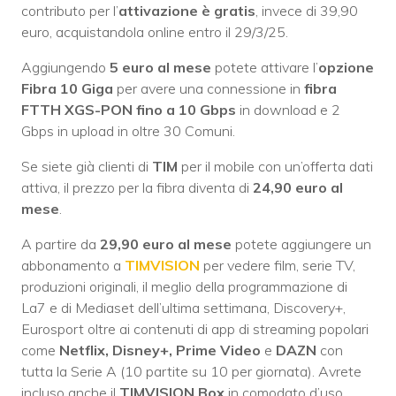
contributo per l’
attivazione è gratis
, invece di 39,90
euro, acquistandola online entro il 29/3/25.
Aggiungendo
5 euro al mese
potete attivare l’
opzione
Fibra 10 Giga
per avere una connessione in
fibra
FTTH XGS-PON fino a 10 Gbps
in download e 2
Gbps in upload in oltre 30 Comuni.
Se siete già clienti di
TIM
per il mobile con un’offerta dati
attiva, il prezzo per la fibra diventa di
24,90 euro al
mese
.
A partire da
29,90 euro al mese
potete aggiungere un
abbonamento a
TIMVISION
per vedere film, serie TV,
produzioni originali, il meglio della programmazione di
La7 e di Mediaset dell’ultima settimana, Discovery+,
Eurosport oltre ai contenuti di app di streaming popolari
come
Netflix, Disney+, Prime Video
e
DAZN
con
tutta la Serie A (10 partite su 10 per giornata). Avrete
incluso anche il
TIMVISION Box
in comodato d’uso