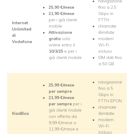
navigazione
25,90 €/mese
fino a 2,5
21,90 €/mese
Gbps in
per i già clienti
FTTH
Internet
mobile
chiamate
Unlimited
Attivazione
illimitate
di
gratis
solo
modem
Vodafone
online entro il
Wi-Fi
10/3/25
e per i
incluso
già clienti mobile
SIM dati fino
a 50 GB
navigazione
25,99 €/mese
fino a 5
per sempre
Gbps in
21,99 €/mese
FTTH EPON
per sempre
per i
chiamate
già clienti mobile
IliadBox
illimitate
con offerta da
modem
9,99 €/mese o
Wi-Fi
11,99 €/mese e
incluso