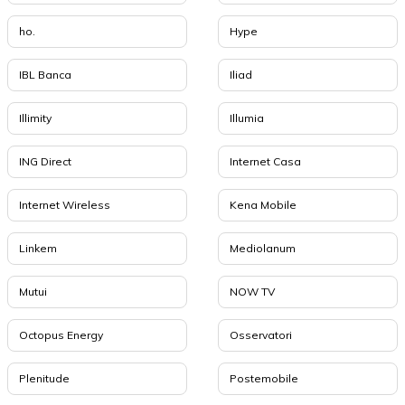
ho.
Hype
IBL Banca
Iliad
Illimity
Illumia
ING Direct
Internet Casa
Internet Wireless
Kena Mobile
Linkem
Mediolanum
Mutui
NOW TV
Octopus Energy
Osservatori
Plenitude
Postemobile