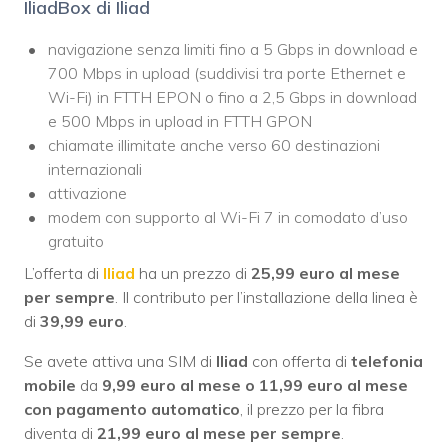
IliadBox di Iliad
navigazione senza limiti fino a 5 Gbps in download e
700 Mbps in upload (suddivisi tra porte Ethernet e
Wi-Fi) in FTTH EPON o fino a 2,5 Gbps in download
e 500 Mbps in upload in FTTH GPON
chiamate illimitate anche verso 60 destinazioni
internazionali
attivazione
modem con supporto al Wi-Fi 7 in comodato d’uso
gratuito
L’offerta di
Iliad
ha un prezzo di
25,99 euro al mese
per sempre
. Il contributo per l’installazione della linea è
di
39,99 euro
.
Se avete attiva una SIM di
Iliad
con offerta di
telefonia
mobile
da
9,99 euro al mese o 11,99 euro al mese
con pagamento automatico
, il prezzo per la fibra
diventa di
21,99 euro al mese per sempre
.