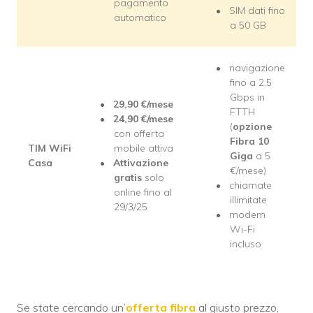
pagamento
SIM dati fino
automatico
a 50 GB
navigazione
fino a 2,5
Gbps in
29,90 €/mese
FTTH
24,90 €/mese
(
opzione
con offerta
Fibra 10
TIM WiFi
mobile attiva
Giga
a 5
Casa
Attivazione
€/mese)
gratis
solo
chiamate
online fino al
illimitate
29/3/25
modem
Wi-Fi
incluso
Se state cercando un’
offerta fibra
al giusto prezzo,