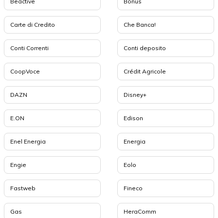
Beactive
Bonus
Carte di Credito
Che Banca!
Conti Correnti
Conti deposito
CoopVoce
Crédit Agricole
DAZN
Disney+
E.ON
Edison
Enel Energia
Energia
Engie
Eolo
Fastweb
Fineco
Gas
HeraComm