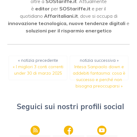
oltre a
SOStariffe.it
. Attualmente
è
editor
per
SOStariffe.it
e per il
quotidiano
Affaritaliani.it
, dove si occupa di
innovazione tecnologica, nuove tendenze digitali
e
soluzioni per il risparmio energetico
« notizia precedente
notizia successiva »
«
I migliori 3 conti correnti
Intesa Sanpaolo down e
under 30 di marzo 2025
addebiti fantasma: cosa è
successo e perché non
bisogna preoccuparsi
»
Seguici sui nostri profili social