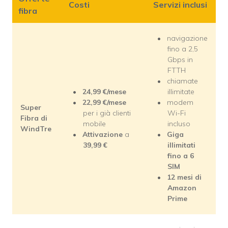
Costi
Servizi inclusi
fibra
navigazione
fino a 2,5
Gbps in
FTTH
chiamate
24,99 €/mese
illimitate
22,99 €/mese
modem
Super
per i già clienti
Wi-Fi
Fibra di
mobile
incluso
WindTre
Attivazione
a
Giga
39,99 €
illimitati
fino a 6
SIM
12 mesi di
Amazon
Prime