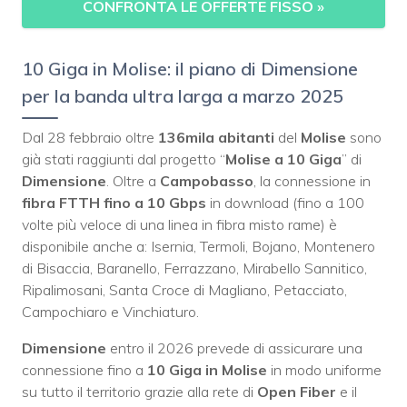
CONFRONTA LE OFFERTE FISSO
»
10 Giga in Molise: il piano di Dimensione
per la banda ultra larga a marzo 2025
Dal 28 febbraio oltre
136mila abitanti
del
Molise
sono
già stati raggiunti dal progetto “
Molise a 10 Giga
” di
Dimensione
. Oltre a
Campobasso
, la connessione in
fibra FTTH fino a 10 Gbps
in download (fino a 100
volte più veloce di una linea in fibra misto rame) è
disponibile anche a: Isernia, Termoli, Bojano, Montenero
di Bisaccia, Baranello, Ferrazzano, Mirabello Sannitico,
Ripalimosani, Santa Croce di Magliano, Petacciato,
Campochiaro e Vinchiaturo.
Dimensione
entro il 2026 prevede di assicurare una
connessione fino a
10 Giga in Molise
in modo uniforme
su tutto il territorio grazie alla rete di
Open Fiber
e il