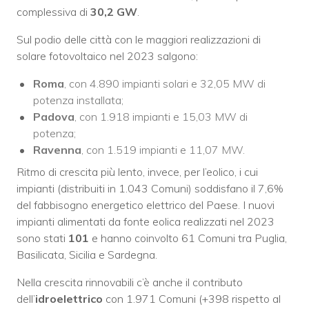
complessiva di
30,2 GW
.
Sul podio delle città con le maggiori realizzazioni di
solare fotovoltaico nel 2023 salgono:
Roma
, con 4.890 impianti solari e 32,05 MW di
potenza installata;
Padova
, con 1.918 impianti e 15,03 MW di
potenza;
Ravenna
, con 1.519 impianti e 11,07 MW.
Ritmo di crescita più lento, invece, per l’eolico, i cui
impianti (distribuiti in 1.043 Comuni) soddisfano il 7,6%
del fabbisogno energetico elettrico del Paese. I nuovi
impianti alimentati da fonte eolica realizzati nel 2023
sono stati
101
e hanno coinvolto 61 Comuni tra Puglia,
Basilicata, Sicilia e Sardegna.
Nella crescita rinnovabili c’è anche il contributo
dell’
idroelettrico
con 1.971 Comuni (+398 rispetto al