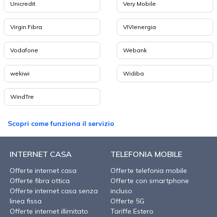
Unicredit
Very Mobile
Virgin Fibra
VIVIenergia
Vodafone
Webank
wekiwi
Widiba
WindTre
Scopri come funziona il servizio
INTERNET CASA
TELEFONIA MOBILE
Offerte internet casa
Offerte telefonia mobile
Offerte fibra ottica
Offerte con smartphone
Offerte internet casa senza
incluso
linea fissa
Offerte 5G
Offerte internet illimitato
Tariffe Estero