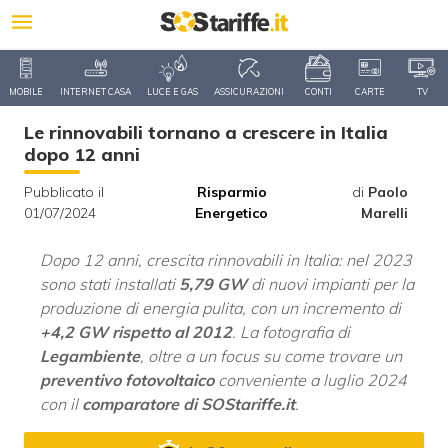
MOBILE
INTERNET CASA
LUCE E GAS
ASSICURAZIONI
CONTI
CARTE
TV
Le rinnovabili tornano a crescere in Italia
dopo 12 anni
Pubblicato il
Risparmio
di
Paolo
01/07/2024
Energetico
Marelli
Dopo 12 anni, crescita rinnovabili in Italia: nel 2023
sono stati installati
5,79 GW
di nuovi impianti per la
produzione di energia pulita, con un incremento di
+4,2 GW rispetto al 2012
. La fotografia di
Legambiente
, oltre a un focus su come trovare un
preventivo fotovoltaico
conveniente a luglio 2024
con il
comparatore di SOStariffe.it
.