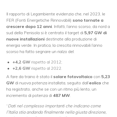
Il rapporto di Legambiente evidenzia che, nel 2023, le
FER (Fonti Energetiche Rinnovabili)
sono tornate a
crescere dopo 12 anni
. Infatti, l’anno scorso, da nord a
sud della Penisola si è centrato il target di
5,97 GW di
nuove installazioni
destinate alla produzione di
energia verde. In pratica, la crescita rinnovabili l’anno
scorso ha fatto segnare un rialzo del:
+4,2 GW
rispetto al 2012;
+2,6 GW
rispetto al 2022.
A fare da traino è stato il
solare fotovoltaico
con
5,23
GW
di nuova potenza installata, seguito dall’
eolico
che
ha registrato, anche se con un ritmo più lento, un
incremento di potenza di
487 MW
.
“
Dati nel complesso importanti
che indicano come
l’Italia stia andando finalmente nella giusta direzione,