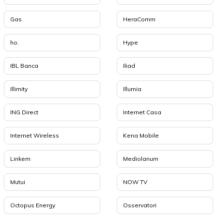
Gas
HeraComm
ho.
Hype
IBL Banca
Iliad
Illimity
Illumia
ING Direct
Internet Casa
Internet Wireless
Kena Mobile
Linkem
Mediolanum
Mutui
NOW TV
Octopus Energy
Osservatori