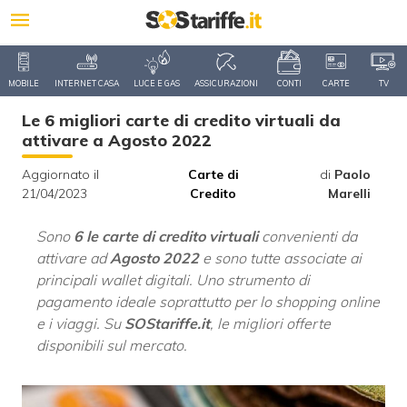
MOBILE
INTERNET CASA
LUCE E GAS
ASSICURAZIONI
CONTI
CARTE
TV
Le 6 migliori carte di credito virtuali da
attivare a Agosto 2022
Aggiornato il
Carte di
di
Paolo
21/04/2023
Credito
Marelli
Sono
6 le carte di credito virtuali
convenienti da
attivare ad
Agosto 2022
e sono tutte associate ai
principali wallet digitali. Uno strumento di
pagamento ideale soprattutto per lo shopping online
e i viaggi. Su
SOStariffe.it
, le migliori offerte
disponibili sul mercato.