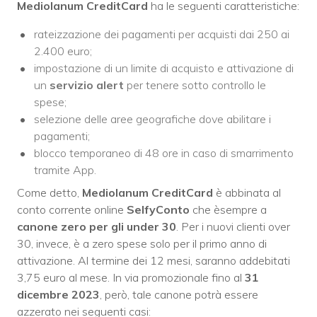
Mediolanum CreditCard
ha le seguenti caratteristiche:
rateizzazione dei pagamenti per acquisti dai 250 ai
2.400 euro;
impostazione di un limite di acquisto e attivazione di
un
servizio alert
per tenere sotto controllo le
spese;
selezione delle aree geografiche dove abilitare i
pagamenti;
blocco temporaneo di 48 ore in caso di smarrimento
tramite App.
Come detto,
Mediolanum CreditCard
è abbinata al
conto corrente online
SelfyConto
che èsempre a
canone zero per gli under 30
. Per i nuovi clienti over
30, invece, è a zero spese solo per il primo anno di
attivazione. Al termine dei 12 mesi, saranno addebitati
3,75 euro al mese. In via promozionale fino al
31
dicembre 2023
, però, tale canone potrà essere
azzerato nei seguenti casi: