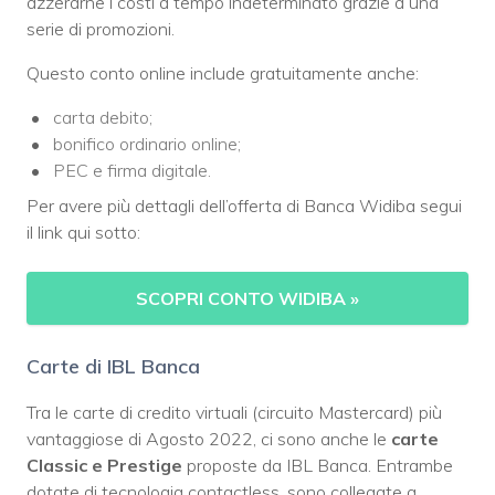
azzerarne i costi a tempo indeterminato grazie a una
serie di promozioni.
Questo conto online include gratuitamente anche:
carta debito;
bonifico ordinario online;
PEC e firma digitale.
Per avere più dettagli dell’offerta di Banca Widiba segui
il link qui sotto:
SCOPRI CONTO WIDIBA »
Carte di IBL Banca
Tra le carte di credito virtuali (circuito Mastercard) più
vantaggiose di Agosto 2022, ci sono anche le
carte
Classic e Prestige
proposte da IBL Banca. Entrambe
dotate di tecnologia contactless, sono collegate a