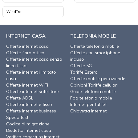
WindTre
INTERNET CASA
TELEFONIA MOBILE
Offerte internet casa
Offerte telefonia mobile
Offerte fibra ottica
Offerte con smartphone
Offerte internet casa senza
incluso
linea fissa
Offerte 5G
Offerte internet illimitato
Tariffe Estero
casa
Offerte mobile per aziende
Offerte internet WiFi
Opinioni Tariffe cellulari
Offerte internet satellitare
Guide telefonia mobile
Offerte ADSL
Faq telefonia mobile
Offerte internet e fisso
Internet per tablet
Offerte internet business
Chiavetta internet
Speed test
Codice di migrazione
Disdetta internet casa
Verifica copertura internet