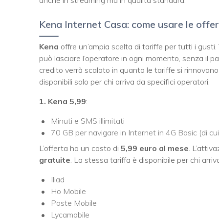
anche in streaming ma in qualità standard.
Kena Internet Casa: come usare le offe
Kena
offre un’ampia scelta di tariffe per tutti i gust
può lasciare l’operatore in ogni momento, senza il pa
credito verrà scalato in quanto le tariffe si rinnov
disponibili solo per chi arriva da specifici operatori.
1. Kena 5,99
:
Minuti e SMS illimitati
70 GB per navigare in Internet in 4G Basic (di cu
L’offerta ha un costo di
5,99 euro al mese
. L’attiv
gratuite
. La stessa tariffa è disponibile per chi arriv
Iliad
Ho Mobile
Poste Mobile
Lycamobile