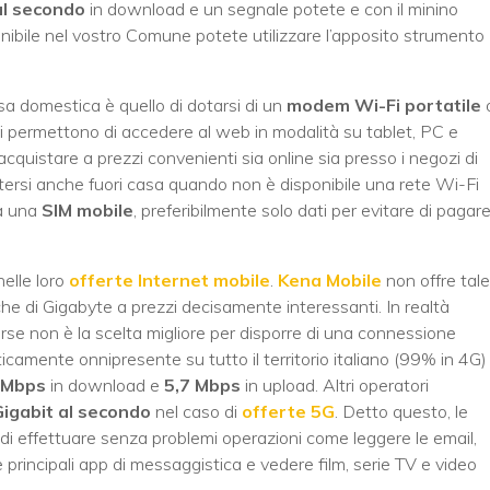
al secondo
in download e un segnale potete e con il minino
nibile nel vostro Comune potete utilizzare l’apposito strumento
sa domestica è quello di dotarsi di un
modem Wi-Fi portatile
ivi permettono di accedere al web in modalità su tablet, PC e
istare a prezzi convenienti sia online sia presso i negozi di
tersi anche fuori casa quando non è disponibile una rete Wi-Fi
ta una
SIM mobile
, preferibilmente solo dati per evitare di pagar
elle loro
offerte Internet mobile
.
Kena Mobile
non offre tale
che di Gigabyte a prezzi decisamente interessanti. In realtà
rse non è la scelta migliore per disporre di una connessione
icamente onnipresente su tutto il territorio italiano (99% in 4G)
 Mbps
in download e
5,7 Mbps
in upload. Altri operatori
igabit al secondo
nel caso di
offerte 5G
. Detto questo, le
effettuare senza problemi operazioni come leggere le email,
e principali app di messaggistica e vedere film, serie TV e video