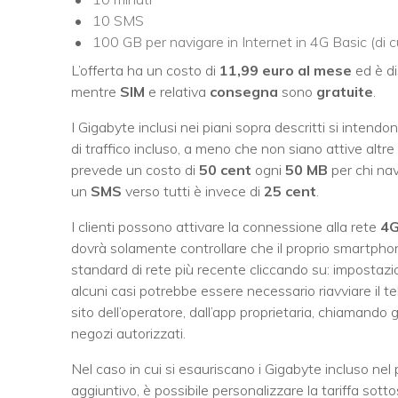
10 SMS
100 GB per navigare in Internet in 4G Basic (di c
L’offerta ha un costo di
11,99 euro al mese
ed è d
mentre
SIM
e relativa
consegna
sono
gratuite
.
I Gigabyte inclusi nei piani sopra descritti si intendo
di traffico incluso, a meno che non siano attive altre 
prevede un costo di
50 cent
ogni
50 MB
per chi nav
un
SMS
verso tutti è invece di
25 cent
.
I clienti possono attivare la connessione alla rete
4
dovrà solamente controllare che il proprio smartpho
standard di rete più recente cliccando su: impostazio
alcuni casi potrebbe essere necessario riavviare il tel
sito dell’operatore, dall’app proprietaria, chiamando 
negozi autorizzati.
Nel caso in cui si esauriscano i Gigabyte incluso nel 
aggiuntivo, è possibile personalizzare la tariffa sott