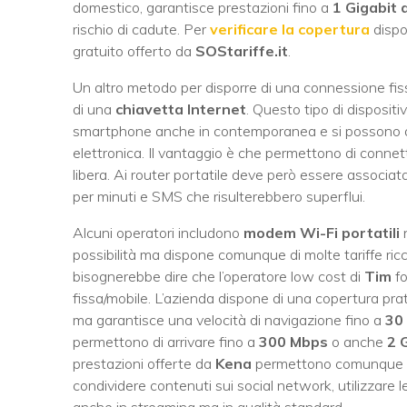
domestico, garantisce prestazioni fino a
1 Gigabit 
rischio di cadute. Per
verificare la copertura
dispo
gratuito offerto da
SOStariffe.it
.
Un altro metodo per disporre di una connessione fis
di una
chiavetta Internet
. Questo tipo di disposit
smartphone anche in contemporanea e si possono acqu
elettronica. Il vantaggio è che permettono di connet
libera. Ai router portatile deve però essere associa
per minuti e SMS che risulterebbero superflui.
Alcuni operatori includono
modem Wi-Fi portatili
n
possibilità ma dispone comunque di molte tariffe ric
bisognerebbe dire che l’operatore low cost di
Tim
fo
fissa/mobile. L’azienda dispone di una copertura prat
ma garantisce una velocità di navigazione fino a
30
permettono di arrivare fino a
300 Mbps
o anche
2 G
prestazioni offerte da
Kena
permettono comunque di 
condividere contenuti sui social network, utilizzare l