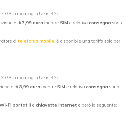
i 7 GB in roaming in Ue in 3G)
vazione è di
3,99 euro
mentre
SIM
e relativa
consegna
sono
ratore di
telefonia mobile
, è disponibile una tariffa solo per
i 3 GB in roaming in Ue in 3G)
azione è di
8,99 euro
mentre
SIM
e relativa
consegna
sono
i-Fi portatili
e
chiavette Internet
è però la seguente: