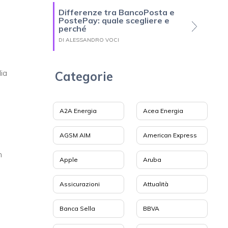
Differenze tra BancoPosta e
PostePay: quale scegliere e
perché
DI ALESSANDRO VOCI
lia
Categorie
A2A Energia
Acea Energia
AGSM AIM
American Express
n
Apple
Aruba
Assicurazioni
Attualità
Banca Sella
BBVA