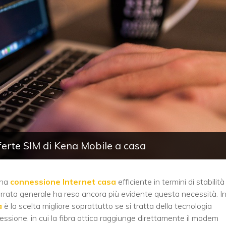
ferte SIM di Kena Mobile a casa
una
connessione Internet casa
efficiente in termini di stabilità
errata generale ha reso ancora più evidente questa necessità. I
a
è la scelta migliore soprattutto se si tratta della tecnologia
ssione, in cui la fibra ottica raggiunge direttamente il modem