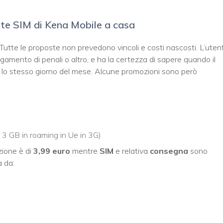
rte SIM di Kena Mobile a casa
i. Tutte le proposte non prevedono vincoli e costi nascosti. L’uten
gamento di penali o altro, e ha la certezza di sapere quando il
ano lo stesso giorno del mese. Alcune promozioni sono però
i 3 GB in roaming in Ue in 3G)
azione è di
3,99 euro
mentre
SIM
e relativa
consegna
sono
a da: