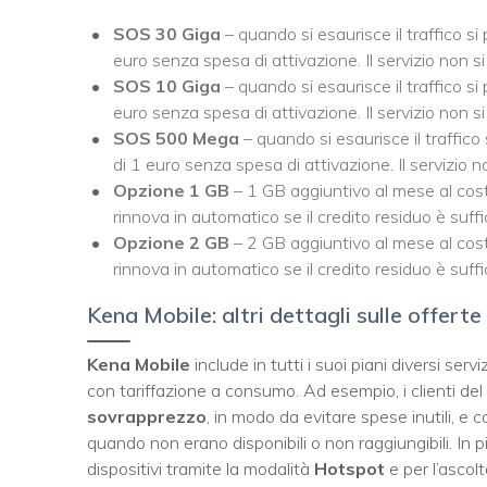
SOS 30 Giga
– quando si esaurisce il traffico s
euro senza spesa di attivazione. Il servizio non s
SOS 10 Giga
– quando si esaurisce il traffico s
euro senza spesa di attivazione. Il servizio non s
SOS 500 Mega
– quando si esaurisce il traffic
di 1 euro senza spesa di attivazione. Il servizio 
Opzione 1 GB
– 1 GB aggiuntivo al mese al costo
rinnova in automatico se il credito residuo è suff
Opzione 2 GB
– 2 GB aggiuntivo al mese al costo
rinnova in automatico se il credito residuo è suff
Kena Mobile: altri dettagli sulle offerte
Kena Mobile
include in tutti i suoi piani diversi ser
con tariffazione a consumo. Ad esempio, i clienti d
sovrapprezzo
, in modo da evitare spese inutili, e 
quando non erano disponibili o non raggiungibili. In pi
dispositivi tramite la modalità
Hotspot
e per l’ascol