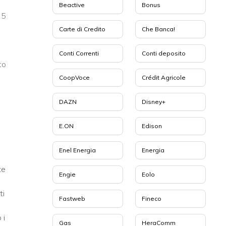
Beactive
Bonus
 5
Carte di Credito
Che Banca!
Conti Correnti
Conti deposito
to
CoopVoce
Crédit Agricole
DAZN
Disney+
E.ON
Edison
Enel Energia
Energia
te
Engie
Eolo
ti
Fastweb
Fineco
 i
Gas
HeraComm