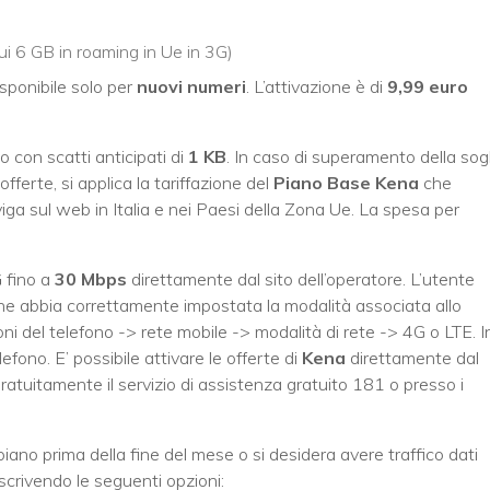
ui 6 GB in roaming in Ue in 3G)
isponibile solo per
nuovi numeri
. L’attivazione è di
9,99 euro
no con scatti anticipati di
1 KB
. In caso di superamento della sog
offerte, si applica la tariffazione del
Piano Base Kena
che
iga sul web in Italia e nei Paesi della Zona Ue. La spesa per
G
fino a
30 Mbps
direttamente dal sito dell’operatore. L’utente
ne abbia correttamente impostata la modalità associata allo
ni del telefono -> rete mobile -> modalità di rete -> 4G o LTE. I
efono. E’ possibile attivare le offerte di
Kena
direttamente dal
gratuitamente il servizio di assistenza gratuito 181 o presso i
piano prima della fine del mese o si desidera avere traffico dati
oscrivendo le seguenti opzioni: