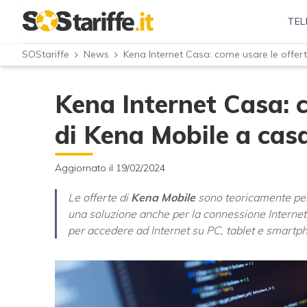
TEL
SOStariffe
News
Kena Internet Casa: come usare le offer
Kena Internet Casa: 
di Kena Mobile a cas
Aggiornato il 19/02/2024
Le offerte di
Kena Mobile
sono teoricamente pens
una soluzione anche per la connessione Internet 
per accedere ad Internet su PC, tablet e smartph