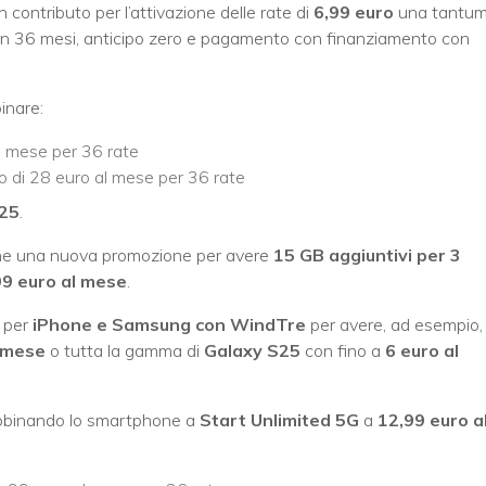
 contributo per l’attivazione delle rate di
6,99 euro
una tantu
in 36 mesi, anticipo zero e pagamento con finanziamento con
inare:
l mese per 36 rate
 di 28 euro al mese per 36 rate
/25
.
he una nuova promozione per avere
15 GB aggiuntivi per 3
99 euro al mese
.
i per
iPhone e Samsung con WindTre
per avere, ad esempio,
l mese
o tutta la gamma di
Galaxy S25
con fino a
6 euro al
 abbinando lo smartphone a
Start Unlimited 5G
a
12,99 euro a