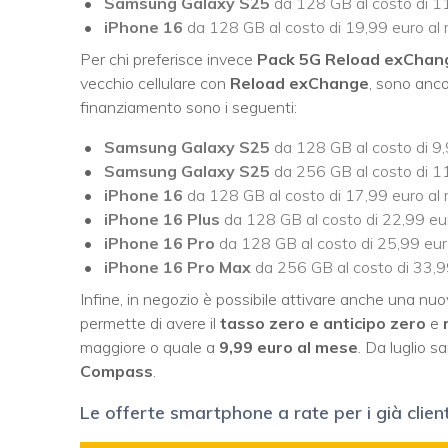
Samsung Galaxy S25
da 128 GB al costo di 11
iPhone 16
da 128 GB al costo di 19,99 euro al
Per chi preferisce invece
Pack 5G Reload exChan
vecchio cellulare con
Reload exChange
, sono anco
finanziamento sono i seguenti:
Samsung Galaxy S25
da 128 GB al costo di 9,
Samsung Galaxy S25
da 256 GB al costo di 11
iPhone 16
da 128 GB al costo di 17,99 euro al
iPhone 16 Plus
da 128 GB al costo di 22,99 eu
iPhone 16 Pro
da 128 GB al costo di 25,99 eur
iPhone 16 Pro Max
da 256 GB al costo di 33,9
Infine, in negozio è possibile attivare anche una 
permette di avere il
tasso zero e anticipo zero
e
maggiore o quale a
9,99 euro al mese
. Da luglio s
Compass
.
Le offerte smartphone a rate per i già client