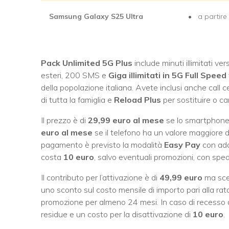
Samsung Galaxy S25 Ultra
a partir
Pack Unlimited 5G Plus
include minuti illimitati ver
esteri, 200 SMS e
Giga illimitati in 5G Full Speed
della popolazione italiana. Avete inclusi anche call 
di tutta la famiglia e
Reload Plus
per sostituire o ca
Il prezzo è di
29,99 euro al mese
se lo smartphone 
euro al mese
se il telefono ha un valore maggiore d
pagamento è previsto la modalità
Easy Pay
con add
costa
10 euro
, salvo eventuali promozioni, con sped
Il contributo per l’attivazione è di
49,99 euro
ma sceg
uno sconto sul costo mensile di importo pari alla rata
promozione per almeno 24 mesi. In caso di recesso a
residue e un costo per la disattivazione di
10 euro
.