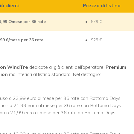
à clienti
Prezzo di listino
1,99 €/mese per 36 rate
979 €
,99 €/mese per 36 rate
929 €
con WindTre
dedicate ai già clienti dell’operatore.
Premium
tion
ma inferiori al listino standard. Nel dettaglio:
cluso o 23,99 euro al mese per 36 rate con Rottama Days
ition o 21,99 euro al mese per 36 rate con Rottama Days
tion o 21,99 euro al mese per 36 rate on Rottama Days
cluso o 12,99 euro al mese per 36 rate con Rottama Days