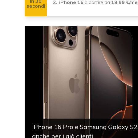
In 30
iPhone 16
a partire da
19,99 €/me
secondi
iPhone 16 Pro e Samsung Galaxy S25
anche per i già clienti