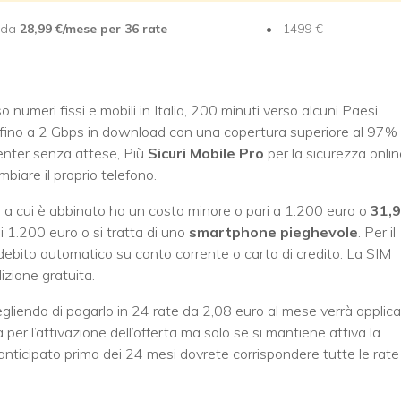
e da
28,99 €/mese per 36 rate
1499 €
so numeri fissi e mobili in Italia, 200 minuti verso alcuni Paesi
fino a 2 Gbps in download con una copertura superiore al 97%
center senza attese, Più
Sicuri Mobile Pro
per la sicurezza onli
mbiare il proprio telefono.
a cui è abbinato ha un costo minore o pari a 1.200 euro o
31,
i 1.200 euro o si tratta di uno
smartphone pieghevole
. Per il
ebito automatico su conto corrente o carta di credito. La SIM
izione gratuita.
liendo di pagarlo in 24 rate da 2,08 euro al mese verrà applic
 per l’attivazione dell’offerta ma solo se si mantiene attiva la
nticipato prima dei 24 mesi dovrete corrispondere tutte le rate