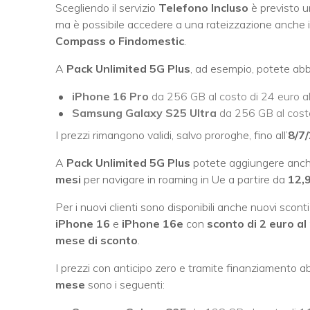
Scegliendo il servizio
Telefono Incluso
è previsto un
ma è possibile accedere a una rateizzazione anche 
Compass o Findomestic
.
A
Pack Unlimited 5G Plus
, ad esempio, potete abb
iPhone 16 Pro
da 256 GB al costo di 24 euro a
Samsung Galaxy S25 Ultra
da 256 GB al costo
I prezzi rimangono validi, salvo proroghe, fino all’
8/7
A
Pack Unlimited 5G Plus
potete aggiungere anc
mesi
per navigare in roaming in Ue a partire da
12,
Per i nuovi clienti sono disponibili anche nuovi scont
iPhone 16
e
iPhone 16e
con
sconto di 2 euro a
mese di sconto
.
I prezzi con anticipo zero e tramite finanziamento
mese
sono i seguenti: