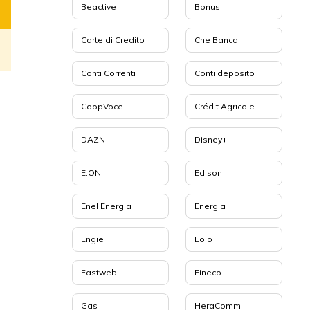
Beactive
Bonus
Carte di Credito
Che Banca!
Conti Correnti
Conti deposito
CoopVoce
Crédit Agricole
DAZN
Disney+
E.ON
Edison
Enel Energia
Energia
Engie
Eolo
Fastweb
Fineco
Gas
HeraComm