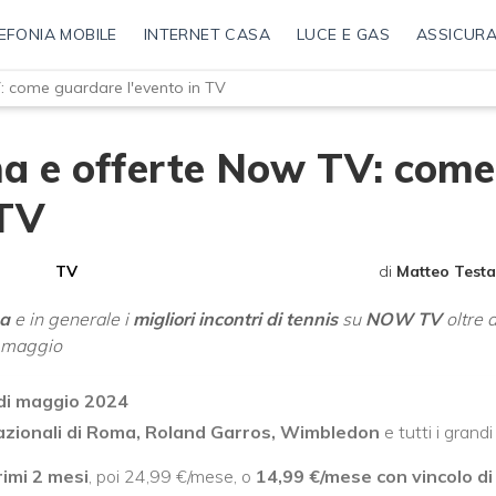
EFONIA MOBILE
INTERNET CASA
LUCE E GAS
ASSICURA
: come guardare l'evento in TV
ma e offerte Now TV: come
 TV
TV
di
Matteo Testa
ma
e in generale i
migliori incontri di tennis
su
NOW TV
oltre 
a maggio
 di maggio 2024
azionali di Roma, Roland Garros, Wimbledon
e tutti i grandi
rimi 2 mesi
, poi 24,99 €/mese, o
14,99 €/mese con vincolo di