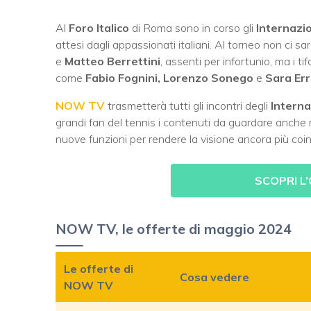
Al
Foro Italico
di Roma sono in corso gli
Internazi
attesi dagli appassionati italiani. Al torneo non ci s
e
Matteo Berrettini
, assenti per infortunio, ma i t
come
Fabio Fognini,
Lorenzo Sonego
e
Sara Er
NOW TV
trasmetterà tutti gli incontri degli
Interna
grandi fan del tennis i contenuti da guardare anche
nuove funzioni per rendere la visione ancora più co
SCOPRI L
NOW TV, le offerte di maggio 2024
Le offerte di
Cosa vedere
NOW TV