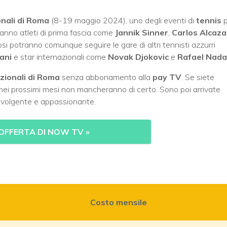
onali di Roma
(8-19 maggio 2024), uno degli eventi di
tennis
p
aranno atleti di prima fascia come
Jannik Sinner
,
Carlos Alcaza
ifosi potranno comunque seguire le gare di altri tennisti azzurri
rani
e star internazionali come
Novak Djokovic
e
Rafael Nada
zionali di Roma
senza abbonamento alla
pay TV
. Se siete
 nei prossimi mesi non mancheranno di certo. Sono poi arrivate
involgente e appassionante.
’OFFERTA DI NOW TV
»
Costo mensile