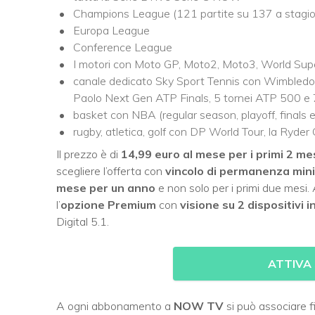
Champions League (121 partite su 137 a stagi
Europa League
Conference League
I motori con Moto GP, Moto2, Moto3, World Sup
canale dedicato Sky Sport Tennis con Wimbledon 
Paolo Next Gen ATP Finals, 5 tornei ATP 500 e
basket con NBA (regular season, playoff, finals
rugby, atletica, golf con DP World Tour, la Ryder 
Il prezzo è di
14,99 euro al mese per i primi 2 me
scegliere l’offerta con
vincolo di permanenza min
mese
per un anno
e non solo per i primi due mesi.
l’
opzione Premium
con
visione su 2 dispositivi
Digital 5.1.
ATTIVA
A ogni abbonamento a
NOW TV
si può associare f