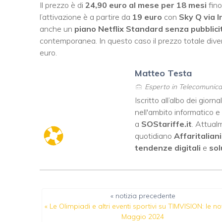
Il prezzo è di
24,90 euro al mese per 18 mesi
fino
l’attivazione è a partire da
19 euro
con
Sky Q via I
anche un
piano Netflix Standard senza pubblici
contemporanea. In questo caso il prezzo totale dive
euro.
Matteo Testa
Esperto in Telecomunicaz
Iscritto all’albo dei giorna
nell'ambito informatico 
a
SOStariffe.it
. Attua
quotidiano
Affaritaliani
tendenze digitali
e
sol
« notizia precedente
«
Le Olimpiadi e altri eventi sportivi su TIMVISION: le no
Maggio 2024