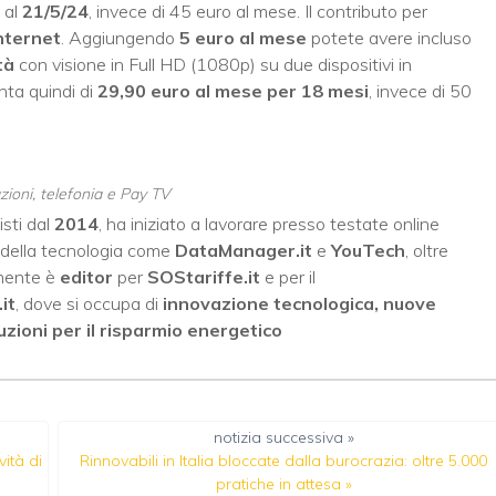
 al
21/5/24
, invece di 45 euro al mese. Il contributo per
nternet
. Aggiungendo
5 euro al mese
potete avere incluso
tà
con visione in Full HD (1080p) su due dispositivi in
nta quindi di
29,90 euro al mese per 18 mesi
, invece di 50
ioni, telefonia e Pay TV
listi dal
2014
, ha iniziato a lavorare presso testate online
e della tecnologia come
DataManager.it
e
YouTech
, oltre
lmente è
editor
per
SOStariffe.it
e per il
.it
, dove si occupa di
innovazione tecnologica, nuove
uzioni per il risparmio energetico
notizia successiva »
vità di
Rinnovabili in Italia bloccate dalla burocrazia: oltre 5.000
pratiche in attesa
»