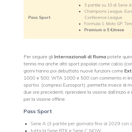
3 partite su 10 di Serie 
Champions League, Eur
Pass Sport
Conference League
Formula 1, Moto GP, Tenn
Premium a 5
€/mese
Per seguire gli
Internazionali di Roma
potete quind
tennis ma anche altri sport popolari come calcio (com
giorni hanno poi debuttato nuove funzioni come
Ext
1000 e 500, WTA 1000 e 500 con commento in ling
sportivi (compresi Eurosport), permette invece di met
due ore precedenti, riprendere la visione dall’inizio e
per la visione offline.
Pass Sport
Serie A (3 partite per giornata fino al 2029 con 
tutta la Serie BTK e Serie C NOW