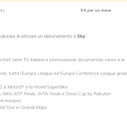
Sky
9
€ per un mese
alutare di attivare un abbonamento a
Sky
:
chef, serie TV italiane e internazionali, documentari, news e le
ne), tutta l’Europa League ed Europa Conference League grazi
ula 1 e MotoGP e la World SuperBike
, Nitto ATP Finals, WTA Finals e Davis Cup by Rakuten
 ed europeo
rld Tour e i Grandi Major