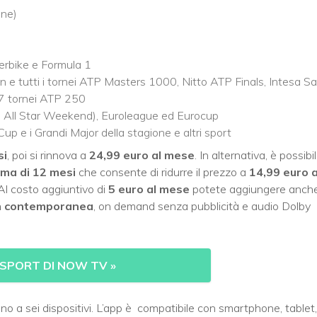
one)
erbike e Formula 1
e tutti i tornei ATP Masters 1000, Nitto ATP Finals, Intesa S
 7 tornei ATP 250
 e All Star Weekend), Euroleague ed Eurocup
Cup e i Grandi Major della stagione e altri sport
si
, poi si rinnova a
24,99 euro al mese
. In alternativa, è possibi
ima di 12 mesi
che consente di ridurre il prezzo a
14,99 euro a
 Al costo aggiuntivo di
5 euro al mese
potete aggiungere anch
 in contemporanea
, on demand senza pubblicità e audio Dolby
 SPORT DI NOW TV
»
ino a sei dispositivi. L’app è compatibile con smartphone, tablet,