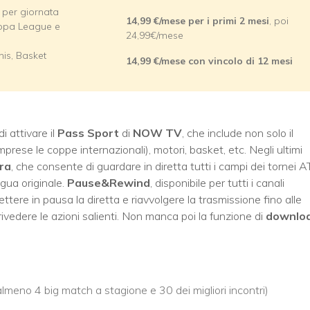
A per giornata
14,99 €/mese per i primi 2 mesi
, poi
opa League e
24,99€/mese
is, Basket
14,99 €/mese con vincolo di 12 mesi
i attivare il
Pass Sport
di
NOW TV
, che include non solo il
prese le coppe internazionali), motori, basket, etc. Negli ultimi
ra
, che consente di guardare in diretta tutti i campi dei tornei 
ua originale.
Pause&Rewind
, disponibile per tutti i canali
tere in pausa la diretta e riavvolgere la trasmissione fino alle
 rivedere le azioni salienti. Non manca poi la funzione di
downlo
almeno 4 big match a stagione e 30 dei migliori incontri)