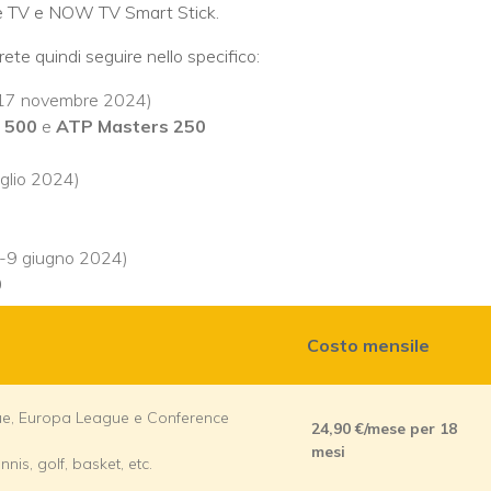
ire TV e NOW TV Smart Stick.
ete quindi seguire nello specifico:
17 novembre 2024)
s 500
e
ATP Masters 250
uglio 2024)
o-9 giugno 2024)
0
Costo mensile
e, Europa League e Conference
24,90 €/mese
per 18
mesi
nnis, golf, basket, etc.