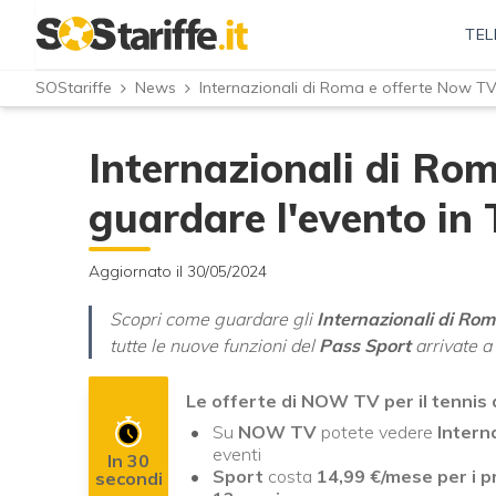
TEL
SOStariffe
News
Internazionali di Roma e offerte Now TV
Internazionali di Ro
guardare l'evento in
Aggiornato il 30/05/2024
Scopri come guardare gli
Internazionali di Ro
tutte le nuove funzioni del
Pass Sport
arrivate 
Le offerte di NOW TV per il tennis
Su
NOW TV
potete vedere
Intern
eventi
In 30
Sport
costa
14,99 €/mese per i p
secondi