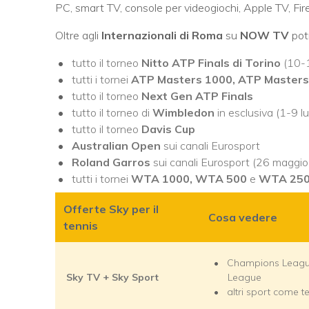
PC, smart TV, console per videogiochi, Apple TV, F
Oltre agli
Internazionali di Roma
su
NOW TV
potr
tutto il torneo
Nitto ATP Finals di
Torino
(10-
tutti i tornei
ATP Masters 1000, ATP Master
tutto il torneo
Next Gen ATP Finals
tutto il torneo di
Wimbledon
in esclusiva (1-9 l
tutto il torneo
Davis Cup
Australian Open
sui canali Eurosport
Roland Garros
sui canali Eurosport (26 maggi
tutti i tornei
WTA 1000, WTA 500
e
WTA 25
Offerte Sky per il
Cosa vedere
tennis
Champions Leagu
Sky TV + Sky Sport
League
altri sport come te