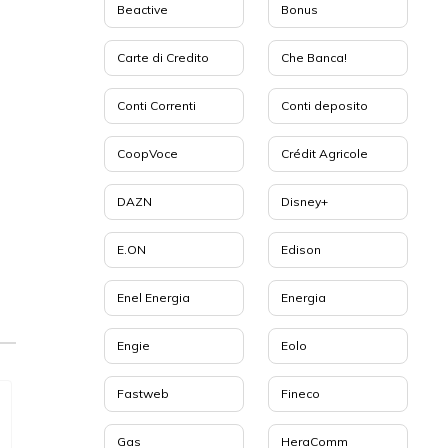
Beactive
Bonus
Carte di Credito
Che Banca!
Conti Correnti
Conti deposito
CoopVoce
Crédit Agricole
DAZN
Disney+
E.ON
Edison
Enel Energia
Energia
Engie
Eolo
Fastweb
Fineco
Gas
HeraComm