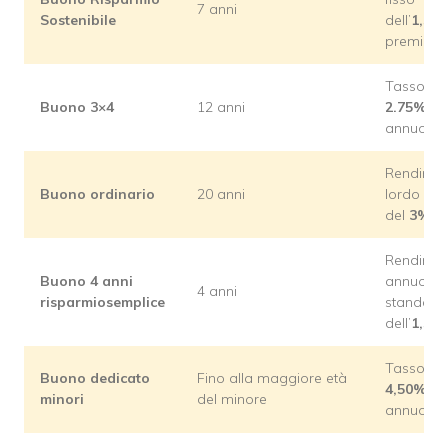
7 anni
Sostenibile
dell’
1,50
premio fi
Tasso de
Buono 3×4
12 anni
2.75%
lo
annuo
Rendime
Buono ordinario
20 anni
lordo an
del
3%
Rendime
Buono 4 anni
annuo
4 anni
risparmiosemplice
standard
dell’
1,50
Tasso de
Buono dedicato
Fino alla maggiore età
4,50%
lo
minori
del minore
annuo