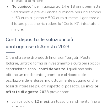
intestata al minore;
“Io capisco
”, per i ragazzi tra 14 e 18 anni, permette
versamenti e prelievi anche al minore per una somma
di 50 euro al giorno e 500 euro al mese. Il genitore o
il tutore possono richiedere la “Carta IO”, intestata al
minore.
Conti deposito: le soluzioni più
vantaggiose di Agosto 2023
Oltre alla serie di prodotti finanziari “targati” Poste
Italiane, un’altra forma di investimento sicura per i piccoli
risparmiatori sono i
conti deposito
, i quali non solo
offrono un rendimento garantito e al riparo dalle
oscillazioni delle Borse, ma attualmente pagano anche
tassi di interesse più alti rispetto al passato. Le
migliori
offerte di agosto 2023
prevedono:
con vincolo a
12 mesi
, un tasso di rendimento fino a
4,75%
;