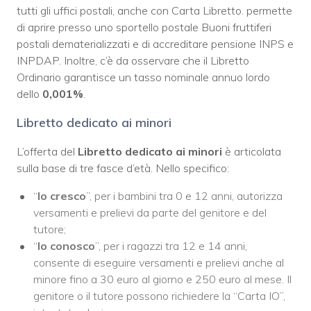
tutti gli uffici postali, anche con Carta Libretto. permette
di aprire presso uno sportello postale Buoni fruttiferi
postali dematerializzati e di accreditare pensione INPS e
INPDAP. Inoltre, c’è da osservare che il Libretto
Ordinario garantisce un tasso nominale annuo lordo
dello
0,001%
.
Libretto dedicato ai minori
L’offerta del
Libretto dedicato ai minori
è articolata
sulla base di tre fasce d’età. Nello specifico:
“
Io cresco
”, per i bambini tra 0 e 12 anni, autorizza
versamenti e prelievi da parte del genitore e del
tutore;
“
Io conosco
”, per i ragazzi tra 12 e 14 anni,
consente di eseguire versamenti e prelievi anche al
minore fino a 30 euro al giorno e 250 euro al mese. Il
genitore o il tutore possono richiedere la “Carta IO”,