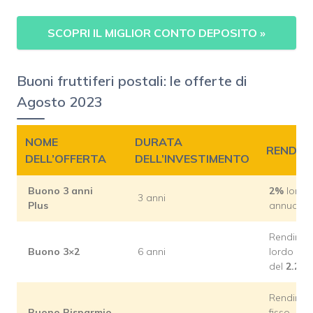
SCOPRI IL MIGLIOR CONTO DEPOSITO
»
Buoni fruttiferi postali: le offerte di
Agosto 2023
NOME
DURATA
RENDIM
DELL’OFFERTA
DELL’INVESTIMENTO
Buono 3 anni
2%
lordo
3 anni
Plus
annuo
Rendime
Buono 3×2
6 anni
lordo an
del
2.25
Rendime
Buono Risparmio
fisso