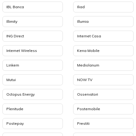
IBL Banca
Iliad
Illimity
Illumia
ING Direct
Internet Casa
Internet Wireless
Kena Mobile
Linkem
Mediolanum
Mutui
NOW TV
Octopus Energy
Osservatori
Plenitude
Postemobile
Postepay
Prestiti