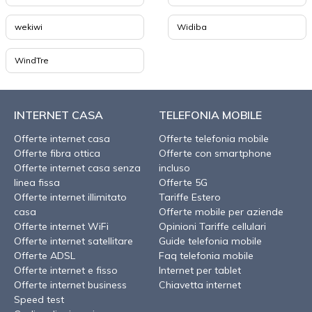
wekiwi
Widiba
WindTre
INTERNET CASA
TELEFONIA MOBILE
Offerte internet casa
Offerte telefonia mobile
Offerte fibra ottica
Offerte con smartphone
Offerte internet casa senza
incluso
linea fissa
Offerte 5G
Offerte internet illimitato
Tariffe Estero
casa
Offerte mobile per aziende
Offerte internet WiFi
Opinioni Tariffe cellulari
Offerte internet satellitare
Guide telefonia mobile
Offerte ADSL
Faq telefonia mobile
Offerte internet e fisso
Internet per tablet
Offerte internet business
Chiavetta internet
Speed test